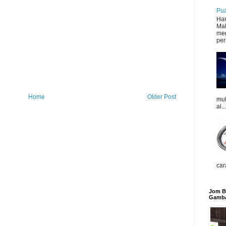
Pua
Har
Mal
mer
peri
Home
Older Post
mul
al...
car
Jom Be
Gamba