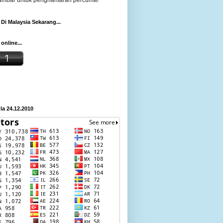
gambar untuk penghantaran percuma!
Di Malaysia Sekarang...
online...
a 24.12.2010