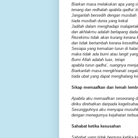
Biarkan masa melakukan apa yang i
tenang dan redhalah apabila qadha’ it
Janganlah bersedih dengan musibah 
tiada musibah dunia yang kekal
Jadilah dalam menghadapi malapetaka
dan akhlakmu adalah berlapang dada
Rezekimu tidak akan kurang kerana 
dan tidak bertambah kerana kesedih
Sesiapa yang kematian turun di hal
maka tidak ada bumi atau langit yan
Bumi Allah adalah luas, tetapi
apabila turun qadha’, ruangnya menja
Biarkanlah masa mengkhianati segal
tiada ubat yang dapat menghalang k
Sikap memaafkan dan lemah lemb
Apabila aku memaafkan seseorang d
diriku direhatkan daripada kegelisa
Sesungguhnya aku menyapa musuhku
dengan menegurnya kejahatan terbua
Sahabat ketika kesusahan
Sahabat yang tidak berguna ketika 