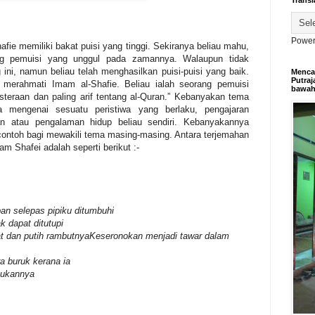
Transl
Power
afie memiliki bakat puisi yang tinggi. Sekiranya beliau mahu,
ang pemuisi yang unggul pada zamannya. Walaupun tidak
ni, namun beliau telah menghasilkan puisi-puisi yang baik.
Mencar
Putraj
h merahmati Imam al-Shafie. Beliau ialah seorang pemuisi
bawa
asteraan dan paling arif tentang al-Quran.” Kebanyakan tema
 mengenai sesuatu peristiwa yang berlaku, pengajaran
n atau pengalaman hidup beliau sendiri. Kebanyakannya
contoh bagi mewakili tema masing-masing. Antara terjemahan
m Shafei adalah seperti berikut :-
an selepas pipiku ditumbuhi
 dapat ditutupi
at dan putih rambutnya
Keseronokan menjadi tawar dalam
ra buruk kerana ia
kukannya