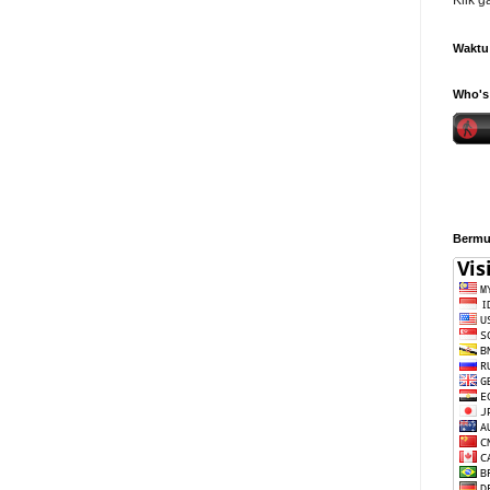
Klik 
Waktu 
Who's 
Bermul