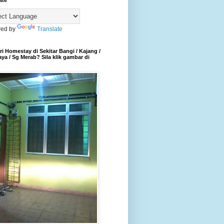
ate
ed by
Translate
i Homestay di Sekitar Bangi / Kajang /
aya / Sg Merab? Sila klik gambar di
h