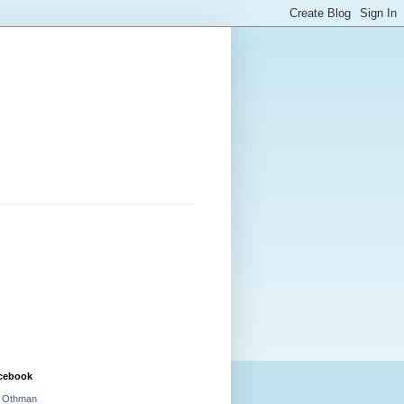
cebook
i Othman