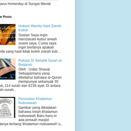
jana Homestay di Sungai Merab
ar Posts
Hukum Wanita Haid Ziarah
Kubur
Soalan Saya ingin
menziarahi kubur arwah
suami saya, Cuma saya
ingin bertanya apakah
ita yang haid tidak boleh ziarah kub...
Rahsia Di Sebalik Surah al-
Baqarah
Oleh : Ustaz Shauqi
Sebagaimana yang
diketahui bahawa al-Quran
mempunyai sebanyak 30
uk, 114 surah dan 6236 ayat. Di antara
ah-surah...
Persoalan Khatamun
Nubuwwah
Gambar yang dikatakan
bahawa inilah khatamun
nubuwwah Baru-baru ni
ada jemaah masjid
tanya tentang 'khatamun nubuwwah' u...