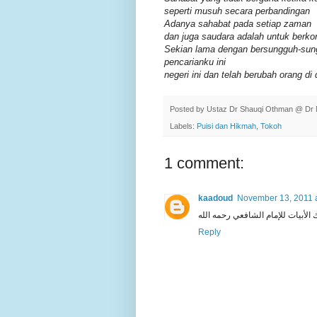
seperti musuh secara perbandingan
Adanya sahabat pada setiap zaman
dan juga saudara adalah untuk berko
Sekian lama dengan bersungguh-su
pencarianku ini
negeri ini dan telah berubah orang d
Posted by
Ustaz Dr Shauqi Othman @ Dr 
Labels:
Puisi dan Hikmah
,
Tokoh
1 comment:
kaadoud
November 13, 2011 
 الأبيات للإمام الشافعي رحمه الله
Reply