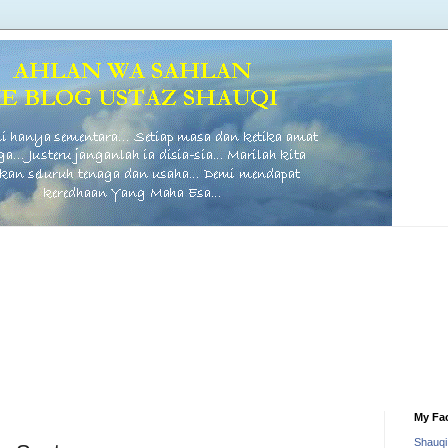
My Fa
Shauq