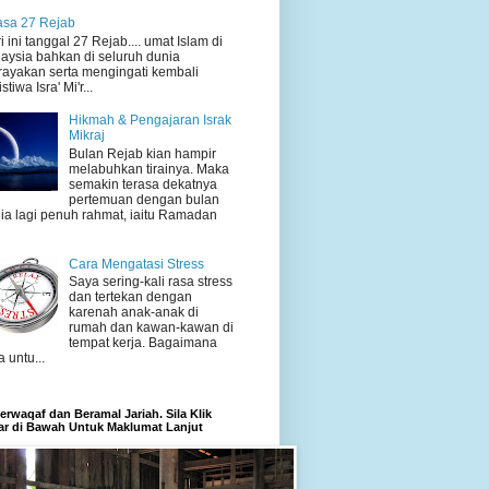
sa 27 Rejab
i ini tanggal 27 Rejab.... umat Islam di
aysia bahkan di seluruh dunia
ayakan serta mengingati kembali
stiwa Isra' Mi'r...
Hikmah & Pengajaran Israk
Mikraj
Bulan Rejab kian hampir
melabuhkan tirainya. Maka
semakin terasa dekatnya
pertemuan dengan bulan
ia lagi penuh rahmat, iaitu Ramadan
Cara Mengatasi Stress
Saya sering-kali rasa stress
dan tertekan dengan
karenah anak-anak di
rumah dan kawan-kawan di
tempat kerja. Bagaimana
a untu...
rwaqaf dan Beramal Jariah. Sila Klik
r di Bawah Untuk Maklumat Lanjut