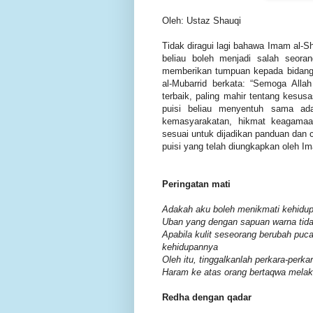
Oleh: Ustaz Shauqi
Tidak diragui lagi bahawa Imam al-Sh
beliau boleh menjadi salah seor
memberikan tumpuan kepada bidang i
al-Mubarrid berkata: “Semoga Alla
terbaik, paling mahir tentang kesus
puisi beliau menyentuh sama ada
kemasyarakatan, hikmat keagamaa
sesuai untuk dijadikan panduan dan 
puisi yang telah diungkapkan oleh Ima
Peringatan mati
Adakah aku boleh menikmati kehidup
Uban yang dengan sapuan warna tidak
Apabila kulit seseorang berubah puc
kehidupannya
Oleh itu, tinggalkanlah perkara-perka
Haram ke atas orang bertaqwa mela
Redha dengan qadar