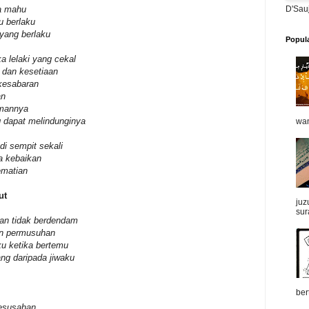
a mahu
D'Sau
u berlaku
yang berlaku
Popul
 lelaki yang cekal
 dan kesetiaan
kesabaran
an
amannya
g dapat melindunginya
wan
di sempit sekali
a kebaikan
ematian
ut
juz
sur
an tidak berdendam
han permusuhan
 ketika bertemu
ng daripada jiwaku
ber
kesusahan