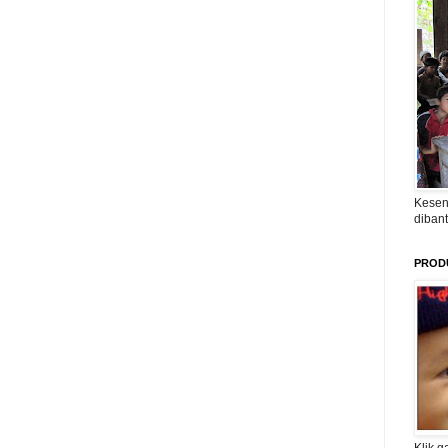
Kesen
diban
PROD