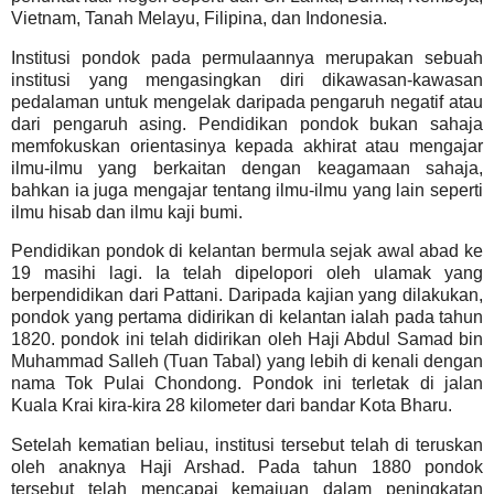
Vietnam, Tanah Melayu, Filipina, dan Indonesia.
Institusi pondok pada permulaannya merupakan sebuah
institusi yang mengasingkan diri dikawasan-kawasan
pedalaman untuk mengelak daripada pengaruh negatif atau
dari pengaruh asing.
Pendidikan pondok bukan sahaja
memfokuskan orientasinya kepada akhirat atau mengajar
ilmu-ilmu yang berkaitan dengan keagamaan sahaja,
bahkan ia juga mengajar tentang ilmu-ilmu yang lain seperti
ilmu hisab dan ilmu kaji bumi.
Pendidikan pondok di kelantan bermula sejak awal abad ke
19 masihi lagi. Ia telah dipelopori oleh ulamak yang
berpendidikan dari Pattani.
Daripada kajian yang dilakukan,
pondok yang pertama didirikan di kelantan ialah pada tahun
1820. pondok ini telah didirikan oleh Haji Abdul Samad bin
Muhammad Salleh (Tuan Tabal) yang lebih di kenali dengan
nama Tok Pulai Chondong.
Pondok ini terletak di jalan
Kuala Krai kira-kira 28 kilometer dari bandar Kota Bharu.
Setelah kematian beliau, institusi tersebut telah di teruskan
oleh anaknya Haji Arshad. Pada tahun 1880 pondok
tersebut telah mencapai kemajuan dalam peningkatan