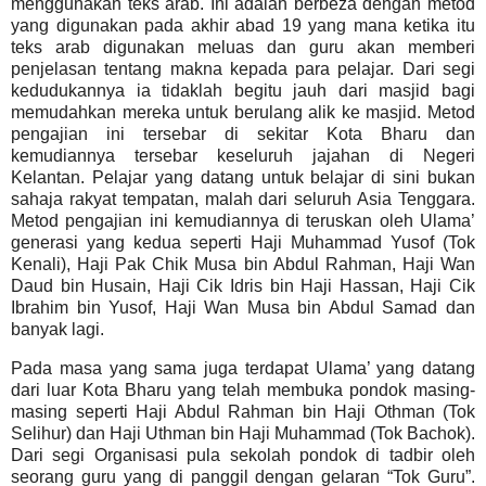
menggunakan teks arab.
Ini adalah berbeza dengan metod
yang digunakan pada akhir abad 19 yang mana ketika itu
teks arab digunakan meluas dan guru akan memberi
penjelasan tentang makna kepada para pelajar.
Dari segi
kedudukannya ia tidaklah begitu jauh dari masjid bagi
memudahkan mereka untuk berulang alik ke masjid.
Metod
pengajian ini tersebar di sekitar Kota Bharu dan
kemudiannya tersebar keseluruh jajahan di Negeri
Kelantan.
Pelajar yang datang untuk belajar di sini bukan
sahaja rakyat tempatan, malah dari seluruh Asia Tenggara.
Metod pengajian ini kemudiannya di teruskan oleh Ulama’
generasi yang kedua seperti Haji Muhammad Yusof (Tok
Kenali), Haji Pak Chik Musa bin Abdul Rahman, Haji Wan
Daud bin Husain, Haji Cik Idris bin Haji Hassan, Haji Cik
Ibrahim bin Yusof, Haji Wan Musa bin Abdul Samad dan
banyak lagi.
Pada masa yang sama juga terdapat Ulama’ yang datang
dari luar Kota Bharu yang telah membuka pondok masing-
masing seperti Haji Abdul Rahman bin Haji Othman (Tok
Selihur) dan Haji Uthman bin Haji Muhammad (Tok Bachok).
Dari segi Organisasi pula sekolah pondok di tadbir oleh
seorang guru yang di panggil dengan gelaran “Tok Guru”.