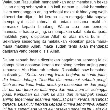
Walaupun Rasulullah mengarahkan agar membasuh bekas
jilatan anjing sebanyak tujuh kali, namun ini tidak bermakna
Islam menganggap anjing sebagai makhluk hina yang wajib
dibenci dan dijauhi. Ini kerana Islam mengajar kita supaya
mempunyai sifat rahmat di antara sesama makhluk,
termasuk kepada binatang. Walau apa pun persepsi
manusia terhadap anjing, ia merupakan salah satu daripada
makhluk yang diciptakan Allah di atas muka bumi ini.
Sekiranya seseorang itu melakukan kebaikan pada mana-
mana makhluk Allah, maka sudah tentu akan mendapat
ganjaran yang besar di sisi Allah.
Dalam sebuah hadis diceritakan bagaimana seorang lelaki
diampunkan dosanya kerana menolong seekor anjing yang
kehausan. Abu Hurairah berkata, Rasulullah saw bersabda,
maksudnya: “
Ketika seorang lelaki berjalan di suatu jalan,
dia terlalu dahaga. Tiba-tiba dia menemui sebuah perigi.
Oleh kerana tiada timba untuknya menceduk air dari perigi
itu, dia pun turun ke dalamnya dan meminum air sehingga
puas. Kemudian dia naik ke atas dan ternampak seekor
anjing terjelir-jelir lidahnya menjilat pasir kerana tersangat
dahaga. Lelaki itu berkata kepada dirinya sendirinya: Anjing
ini haus seperti apa yang aku rasakan sebelum ini. Lalu dia