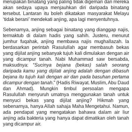
merupakan binatang yang paling tidak digemari dan mereka
akan sedaya upaya menjauhkan diri daripada binatang
tersebut. Lantaran itu boleh dikatakan masyarakat Melayu
‘tidak berani’ mendekati anjing, apa lagi menyentuhnya.
Sebenarnya, anjing sebagai binatang yang dianggap najis,
termaktub di dalam hadis yang sahih. Justeru, menurut
jumhur fuqahak, anjing membawa najis mughallazah. Ia
berdasarkan perintah Rasulullah agar membasuh bekas
yang dijilat anjing sebanyak tujuh kali dimulakan dengan air
yang dicampur tanah. Nabi Muhammad saw bersabda,
maksudnya: “
Sucinya bejana (bekas) salah seorang
daripada kamu yang dijilati anjing adalah dengan dibasuh
bejana itu tujuh kali dengan air dan pada basuhan pertama
dicampur dengan tanah
.” (Hadis Riwayat. Muslim, Abu Daud
dan Ahmad). Mungkin timbul persoalan mengapa
Rasulullah menyuruh umatnya menggunakan tanah untuk
menyuci bekas yang dijilat anjing? Hikmah yang
sebenarnya, hanya Allah sahaja Maha Mengetahui. Namun,
ada pendapat yang mengatakan bahawa dalam air liur
anjing ada bakteria yang hanya dapat dimatikan oleh tanah
yang dicampur air.