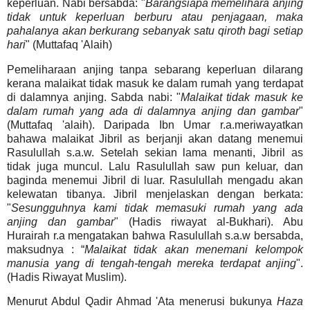
keperluan. Nabi bersabda: "
Barangsiapa memelihara anjing
tidak untuk keperluan berburu atau penjagaan, maka
pahalanya akan berkurang sebanyak satu qiroth bagi setiap
hari
" (Muttafaq 'Alaih)
Pemeliharaan anjing tanpa sebarang keperluan dilarang
kerana malaikat tidak masuk ke dalam rumah yang terdapat
di dalamnya anjing. Sabda nabi: "
Malaikat tidak masuk ke
dalam rumah yang ada di dalamnya anjing dan gambar
"
(Muttafaq 'alaih). Daripada Ibn Umar r.a.meriwayatkan
bahawa malaikat Jibril as berjanji akan datang menemui
Rasulullah s.a.w. Setelah sekian lama menanti, Jibril as
tidak juga muncul. Lalu Rasulullah saw pun keluar, dan
baginda menemui Jibril di luar. Rasulullah mengadu akan
kelewatan tibanya. Jibril menjelaskan dengan berkata:
"
Sesungguhnya kami tidak memasuki rumah yang ada
anjing dan gambar
" (Hadis riwayat al-Bukhari). Abu
Hurairah r.a mengatakan bahwa Rasulullah s.a.w bersabda,
maksudnya : “
Malaikat tidak akan menemani kelompok
manusia yang di tengah-tengah mereka terdapat anjing
".
(Hadis Riwayat Muslim).
Menurut Abdul Qadir Ahmad 'Ata menerusi bukunya
Haza