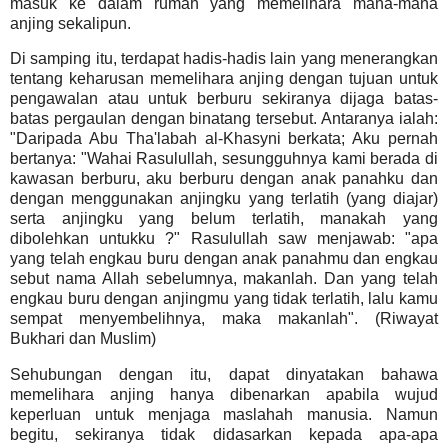
masuk ke dalam rumah yang memelihara mana-mana
anjing sekalipun.
Di samping itu, terdapat hadis-hadis lain yang menerangkan
tentang keharusan memelihara anjing dengan tujuan untuk
pengawalan atau untuk berburu sekiranya dijaga batas-
batas pergaulan dengan binatang tersebut. Antaranya ialah:
"Daripada Abu Tha'labah al-Khasyni berkata; Aku pernah
bertanya: "Wahai Rasulullah, sesungguhnya kami berada di
kawasan berburu, aku berburu dengan anak panahku dan
dengan menggunakan anjingku yang terlatih (yang diajar)
serta anjingku yang belum terlatih, manakah yang
dibolehkan untukku ?" Rasulullah saw menjawab: "apa
yang telah engkau buru dengan anak panahmu dan engkau
sebut nama Allah sebelumnya, makanlah. Dan yang telah
engkau buru dengan anjingmu yang tidak terlatih, lalu kamu
sempat menyembelihnya, maka makanlah". (Riwayat
Bukhari dan Muslim)
Sehubungan dengan itu, dapat dinyatakan bahawa
memelihara anjing hanya dibenarkan apabila wujud
keperluan untuk menjaga maslahah manusia. Namun
begitu, sekiranya tidak didasarkan kepada apa-apa