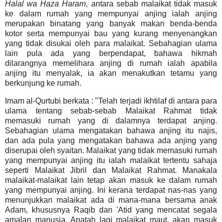
Halal wa Haza Haram
, antara sebab malaikat tidak masuk
ke dalam rumah yang mempunyai anjing ialah anjing
merupakan binatang yang banyak makan benda-benda
kotor serta mempunyai bau yang kurang menyenangkan
yang tidak disukai oleh para malaikat. Sebahagian ulama
lain pula ada yang berpendapat, bahawa hikmah
dilarangnya memelihara anjing di rumah ialah apabila
anjing itu menyalak, ia akan menakutkan tetamu yang
berkunjung ke rumah.
Imam al-Qurtubi berkata : "Telah terjadi ikhtilaf di antara para
ulama tentang sebab-sebab Malaikat Rahmat tidak
memasuki rumah yang di dalamnya terdapat anjing.
Sebahagian ulama mengatakan bahawa anjing itu najis,
dan ada pula yang mengatakan bahawa ada anjing yang
diserupai oleh syaitan. Malaikat yang tidak memasuki rumah
yang mempunyai anjing itu ialah malaikat tertentu sahaja
seperti Malaikat Jibril dan Malaikat Rahmat. Manakala
malaikat-malaikat lain tetap akan masuk ke dalam rumah
yang mempunyai anjing. Ini kerana terdapat nas-nas yang
menunjukkan malaikat ada di mana-mana bersama anak
Adam, khususnya Raqib dan 'Atid yang mencatat segala
amalan manusia. Apatah lagi malaikat maut, akan masuk