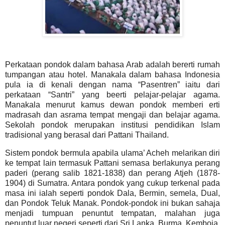
Perkataan pondok dalam bahasa Arab adalah bererti rumah
tumpangan atau hotel. Manakala dalam bahasa Indonesia
pula ia di kenali dengan nama “Pasentren” iaitu dari
perkataan “Santri” yang beerti pelajar-pelajar agama.
Manakala menurut kamus dewan pondok memberi erti
madrasah dan asrama tempat mengaji dan belajar agama.
Sekolah pondok merupakan institusi pendidikan Islam
tradisional yang berasal dari Pattani Thailand.
Sistem pondok bermula apabila ulama’ Acheh melarikan diri
ke tempat lain termasuk Pattani semasa berlakunya perang
paderi (perang salib 1821-1838) dan perang Atjeh (1878-
1904) di Sumatra. Antara pondok yang cukup terkenal pada
masa ini ialah seperti pondok Dala, Bermin, semela, Dual,
dan Pondok Teluk Manak.
Pondok-pondok ini bukan sahaja
menjadi tumpuan penuntut tempatan, malahan juga
penuntut luar negeri seperti dari Sri Lanka, Burma, Kemboja,