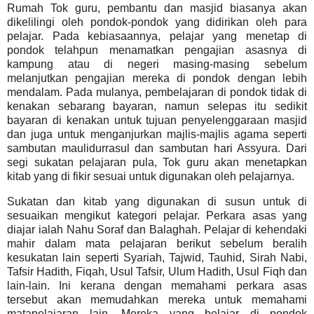
Rumah Tok guru, pembantu dan masjid biasanya akan
dikelilingi oleh pondok-pondok yang didirikan oleh para
pelajar.
Pada kebiasaannya, pelajar yang menetap di
pondok telahpun menamatkan pengajian asasnya di
kampung atau di negeri masing-masing sebelum
melanjutkan pengajian mereka di pondok dengan lebih
mendalam.
Pada mulanya, pembelajaran di pondok tidak di
kenakan sebarang bayaran, namun selepas itu sedikit
bayaran di kenakan untuk tujuan penyelenggaraan masjid
dan juga untuk menganjurkan majlis-majlis agama seperti
sambutan maulidurrasul dan sambutan hari Assyura.
Dari
segi sukatan pelajaran pula, Tok guru akan menetapkan
kitab yang di fikir sesuai untuk digunakan oleh pelajarnya.
Sukatan dan kitab yang digunakan di susun untuk di
sesuaikan mengikut kategori pelajar. Perkara asas yang
diajar ialah Nahu Soraf dan Balaghah. Pelajar di kehendaki
mahir dalam mata pelajaran berikut sebelum beralih
kesukatan lain seperti Syariah, Tajwid, Tauhid, Sirah Nabi,
Tafsir Hadith, Fiqah, Usul Tafsir, Ulum Hadith, Usul Fiqh dan
lain-lain. Ini kerana dengan memahami perkara asas
tersebut akan memudahkan mereka untuk memahami
matapelajaran lain.
Mereka yang belajar di pondok