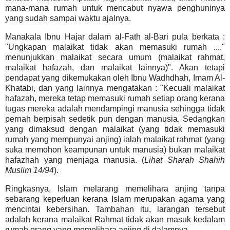
mana-mana rumah untuk mencabut nyawa penghuninya
yang sudah sampai waktu ajalnya.
Manakala Ibnu Hajar dalam al-Fath al-Bari pula berkata :
"Ungkapan malaikat tidak akan memasuki rumah ...."
menunjukkan malaikat secara umum (malaikat rahmat,
malaikat hafazah, dan malaikat lainnya)". Akan tetapi
pendapat yang dikemukakan oleh Ibnu Wadhdhah, Imam Al-
Khatabi, dan yang lainnya mengatakan : "Kecuali malaikat
hafazah, mereka tetap memasuki rumah setiap orang kerana
tugas mereka adalah mendampingi manusia sehingga tidak
pernah berpisah sedetik pun dengan manusia. Sedangkan
yang dimaksud dengan malaikat (yang tidak memasuki
rumah yang mempunyai anjing) ialah malaikat rahmat (yang
suka memohon keampunan untuk manusia) bukan malaikat
hafazhah yang menjaga manusia. (
Lihat Sharah Shahih
Muslim 14/94
).
Ringkasnya, Islam melarang memelihara anjing tanpa
sebarang keperluan kerana Islam merupakan agama yang
mencintai kebersihan. Tambahan itu, larangan tersebut
adalah kerana malaikat Rahmat tidak akan masuk kedalam
rumah orang yang memelihara anjing di dalamnya.