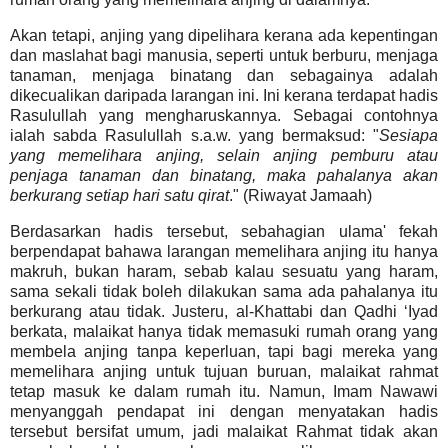
Akan tetapi, anjing yang dipelihara kerana ada kepentingan
dan maslahat bagi manusia, seperti untuk berburu, menjaga
tanaman, menjaga binatang dan sebagainya adalah
dikecualikan daripada larangan ini. Ini kerana terdapat hadis
Rasulullah yang mengharuskannya. Sebagai contohnya
ialah sabda Rasulullah s.a.w. yang bermaksud: "
Sesiapa
yang memelihara anjing, selain anjing pemburu atau
penjaga tanaman dan binatang, maka pahalanya akan
berkurang setiap hari satu qirat
." (Riwayat Jamaah)
Berdasarkan hadis tersebut, sebahagian ulama' fekah
berpendapat bahawa larangan memelihara anjing itu hanya
makruh, bukan haram, sebab kalau sesuatu yang haram,
sama sekali tidak boleh dilakukan sama ada pahalanya itu
berkurang atau tidak. Justeru, al-Khattabi dan Qadhi ‘Iyad
berkata, malaikat hanya tidak memasuki rumah orang yang
membela anjing tanpa keperluan, tapi bagi mereka yang
memelihara anjing untuk tujuan buruan, malaikat rahmat
tetap masuk ke dalam rumah itu. Namun, Imam Nawawi
menyanggah pendapat ini dengan menyatakan hadis
tersebut bersifat umum, jadi malaikat Rahmat tidak akan