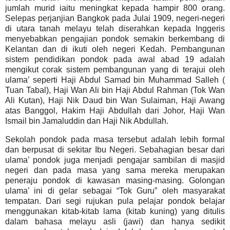
jumlah murid iaitu meningkat kepada hampir 800 orang.
Selepas perjanjian Bangkok pada Julai 1909, negeri-negeri
di utara tanah melayu telah diserahkan kepada Inggeris
menyebabkan pengajian pondok semakin berkembang di
Kelantan dan di ikuti oleh negeri Kedah.
Pembangunan
sistem pendidikan pondok pada awal abad 19 adalah
mengikut corak sistem pembangunan yang di terajui oleh
ulama’ seperti Haji Abdul Samad bin Muhammad Salleh (
Tuan Tabal), Haji Wan Ali bin Haji Abdul Rahman (Tok Wan
Ali Kutan), Haji Nik Daud bin Wan Sulaiman, Haji Awang
atas Banggol, Hakim Haji Abdullah dari Johor, Haji Wan
Ismail bin Jamaluddin dan Haji Nik Abdullah.
Sekolah pondok pada masa tersebut adalah lebih formal
dan berpusat di sekitar Ibu Negeri. Sebahagian besar dari
ulama’ pondok juga menjadi pengajar sambilan di masjid
negeri dan pada masa yang sama mereka merupakan
peneraju pondok di kawasan masing-masing.
Golongan
ulama’ ini di gelar sebagai “Tok Guru” oleh masyarakat
tempatan. Dari segi rujukan pula pelajar pondok belajar
menggunakan kitab-kitab lama (kitab kuning) yang ditulis
dalam bahasa melayu asli (jawi) dan hanya sedikit