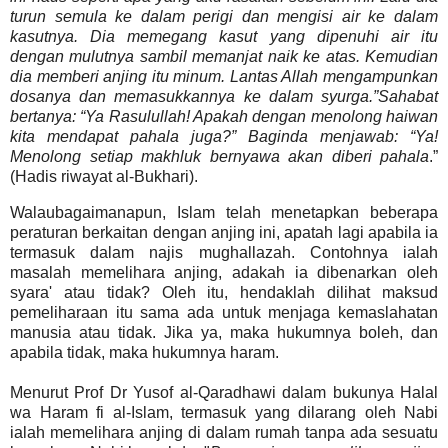
turun semula ke dalam perigi dan mengisi air ke dalam
kasutnya. Dia memegang kasut yang dipenuhi air itu
dengan mulutnya sambil memanjat naik ke atas. Kemudian
dia memberi anjing itu minum. Lantas Allah mengampunkan
dosanya dan memasukkannya ke dalam syurga.”Sahabat
bertanya: “Ya Rasulullah! Apakah dengan menolong haiwan
kita mendapat pahala juga?” Baginda menjawab: “Ya!
Menolong setiap makhluk bernyawa akan diberi pahala
.”
(Hadis riwayat al-Bukhari).
Walaubagaimanapun, Islam telah menetapkan beberapa
peraturan berkaitan dengan anjing ini, apatah lagi apabila ia
termasuk dalam najis mughallazah. Contohnya ialah
masalah memelihara anjing, adakah ia dibenarkan oleh
syara' atau tidak? Oleh itu, hendaklah dilihat maksud
pemeliharaan itu sama ada untuk menjaga kemaslahatan
manusia atau tidak. Jika ya, maka hukumnya boleh, dan
apabila tidak, maka hukumnya haram.
Menurut Prof Dr Yusof al-Qaradhawi dalam bukunya Halal
wa Haram fi al-Islam, termasuk yang dilarang oleh Nabi
ialah memelihara anjing di dalam rumah tanpa ada sesuatu