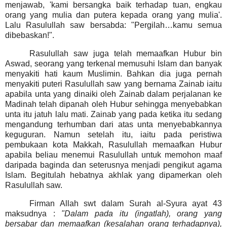
menjawab, 'kami bersangka baik terhadap tuan, engkau
orang yang mulia dan putera kepada orang yang mulia'.
Lalu Rasulullah saw bersabda:
"Pergilah…kamu semua
dibebaskan!".
Rasulullah saw juga telah memaafkan Hubur bin
Aswad, seorang yang terkenal memusuhi Islam dan banyak
menyakiti hati kaum Muslimin. Bahkan dia juga pernah
menyakiti puteri Rasulullah saw yang bernama Zainab iaitu
apabila unta yang dinaiki oleh Zainab dalam perjalanan ke
Madinah telah dipanah oleh Hubur sehingga menyebabkan
unta itu jatuh lalu mati. Zainab yang pada ketika itu sedang
mengandung terhumban dari atas unta menyebabkannya
keguguran. Namun
setelah itu, iaitu pada peristiwa
pembukaan
kota
Makkah, Rasulullah memaafkan Hubur
apabila beliau menemui Rasulullah
untuk memohon maaf
daripada baginda dan seterusnya menjadi pengikut agama
Islam.
Begitulah hebatnya akhlak yang dipamerkan oleh
Rasulullah saw.
Firman Allah swt dalam Surah al-Syura ayat 43
maksudnya :
"Dalam pada itu (ingatlah), orang yang
bersabar dan memaafkan (kesalahan orang terhadapnya),