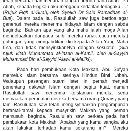
tetap bersabar dan menadah tangan berdoa pada Allah: ‘Ya
Allah, kepada Engkau aku mengadu keda’ifan tenagaku…..'
(
Rujuk Fiqh al-Sirah, oleh Syeikh Dr Said Ramadhan al-
Buti
). Dalam pada itu, Rasulullah saw juga berdoa agar
generasi mereka menerima hidayah Islam dengan sabda
baginda:
‘Bahkan apa yang aku mahu ialah moga Allah
mengeluarkan daripada sulbi mereka (anak cucu mereka)
golongan yang mengabdikan diri kepada Allah Yang Maha
Esa, dan tidak mensyirikkanNya dengan sesuatu’. (
Sila
rujuk kitab Muhammad al-Insan al-Kamil, oleh al-Sayyid
Muhammad Bin al-Sayyid ‘Alawi al-Maliki
).
Pada hari pembukaan Kota Makkah, Abu Sufyan
memeluk Islam bersama isterinya Hindun Binti 'Utbah.
Walaupun pasangan suami isteri ini pernah menjadi
penentang dakwah Islam dengan begitu kuat, namun
Rasulullah saw menerima keIslaman mereka serta
memaafkan perbuatan mereka bersama orang Quraisy yang
lain. Rasulullah saw telah mengisytiharkan pengampunan
beramai-ramai kepada musyrikin Makkah yang pernah
memusuhi baginda.
Rasulullah saw berkata pada hari
pembukaan kota Makkah: 'Apakah yang kamu sangka aku
akan lakukan terhadap kamu sekarang ini?'. Mereka