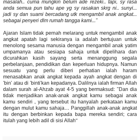
masalah.. cuma mungkin belum ade rezeki.. tapi, sy rasa
anda semua pun tahu ape yg sy rasakan skrg ni.. sunyi...
jadi sy dan suami bercadang utk mengambil anak angkat...
sebagai penyeri dlm rumah tangga kami..."
Ajaran Islam tidak pernah melarang untuk mengambil anak
angkat apatah lagi sekiranya ia adalah bertujuan untuk
menolong sesama manusia dengan mengambil anak yatim
umpamanya atau sesiapa sahaja untuk dipelihara dan
dicurahkan kasih sayang serta menanggung segala
perbelanjaan, pendidikan dan keperluan hidupnya. Namun
sesuatu yang perlu diberi perhatian ialah haram
menasabkan anak angkat kepada ayah angkat dengan di
'bin' atau di 'binti'kan kepadanya. Dalilnya ialah firman Allah
dalam surah al-Ahzab ayat 4-5 yang bermaksud: "
Dan dia
tidak menjadikan anak-anak angkat kamu sebagai anak
kamu sendiri , yang tersebut itu hanyalah perkataan kamu
dengan mulut kamu sahaja… Panggillah anak-anak angkat
itu dengan berbinkan kepada bapa mereka sendiri; cara
itulah yang lebih adil di sisi Allah
"