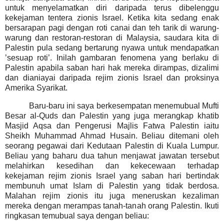
untuk menyelamatkan diri daripada terus dibelenggu
kekejaman tentera zionis Israel. Ketika kita sedang enak
bersarapan pagi dengan roti canai dan teh tarik di warung-
warung dan restoran-restoran di Malaysia, saudara kita di
Palestin pula sedang bertarung nyawa untuk mendapatkan
’sesuap roti’. Inilah gambaran fenomena yang berlaku di
Palestin apabila saban hari hak mereka dirampas, dizalimi
dan dianiayai daripada rejim zionis Israel dan proksinya
Amerika Syarikat.
Baru-baru ini saya berkesempatan menemubual Mufti
Besar al-Quds dan Palestin yang juga merangkap khatib
Masjid Aqsa dan Pengerusi Majlis Fatwa Palestin iaitu
Sheikh Muhammad Ahmad Husain. Beliau ditemani oleh
seorang pegawai dari Kedutaan Palestin di Kuala Lumpur.
Beliau yang baharu dua tahun menjawat jawatan tersebut
melahirkan kesedihan dan kekecewaan terhadap
kekejaman rejim zionis Israel yang saban hari bertindak
membunuh umat Islam di Palestin yang tidak berdosa.
Malahan rejim zionis itu juga meneruskan kezaliman
mereka dengan merampas tanah-tanah orang Palestin. Ikuti
ringkasan temubual saya dengan beliau: