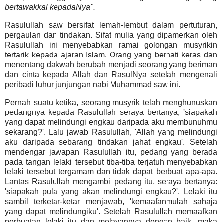
bertawakkal kepadaNya"
.
Rasulullah saw bersifat lemah-lembut dalam pertuturan,
pergaulan dan tindakan. Sifat mulia yang dipamerkan oleh
Rasulullah ini menyebabkan ramai golongan musyrikin
tertarik kepada ajaran Islam. Orang yang berhati keras dan
menentang dakwah berubah menjadi seorang yang beriman
dan cinta kepada Allah dan RasulNya setelah mengenali
peribadi luhur junjungan nabi Muhammad saw ini.
Pernah suatu ketika, seorang musyrik telah menghunuskan
pedangnya kepada Rasulullah seraya bertanya, 'siapakah
yang dapat melindungi engkau daripada aku membunuhmu
sekarang?'. Lalu jawab Rasulullah, 'Allah yang melindungi
aku daripada sebarang tindakan jahat engkau'. Setelah
mendengar jawapan Rasulullah itu, pedang yang berada
pada tangan lelaki tersebut tiba-tiba terjatuh menyebabkan
lelaki tersebut tergamam dan tidak dapat berbuat apa-apa.
Lantas Rasulullah mengambil pedang itu, seraya bertanya:
'siapakah pula yang akan melindungi engkau?'. Lelaki itu
sambil terketar-ketar menjawab, 'kemaafanmulah sahaja
yang dapat melindungiku'. Setelah Rasulullah memaafkan
perbuatan lelaki itu dan melayannya dengan baik, maka