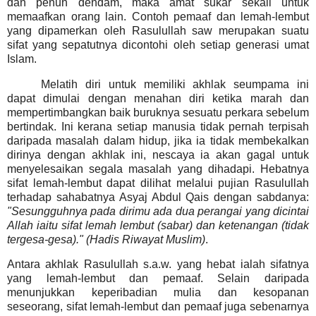
dan penuh dendam, maka amat sukar sekali untuk
memaafkan orang lain. Contoh pemaaf dan lemah-lembut
yang dipamerkan oleh Rasulullah saw merupakan suatu
sifat yang sepatutnya dicontohi oleh setiap generasi umat
Islam.
Melatih diri untuk
memiliki akhlak seumpama ini
dapat dimulai dengan menahan diri ketika marah dan
mempertimbangkan baik buruknya sesuatu perkara sebelum
bertindak. Ini kerana setiap manusia tidak pernah terpisah
daripada masalah dalam hidup, jika ia tidak membekalkan
dirinya dengan akhlak ini, nescaya ia akan gagal untuk
menyelesaikan segala masalah yang dihadapi. Hebatnya
sifat lemah-lembut dapat dilihat melalui pujian Rasulullah
terhadap sahabatnya Asyaj Abdul Qais dengan sabdanya:
"Sesungguhnya pada dirimu ada dua perangai yang dicintai
Allah iaitu sifat lemah lembut (sabar) dan ketenangan (tidak
tergesa-gesa)." (Hadis Riwayat Muslim)
.
Antara akhlak Rasulullah s.a.w. yang hebat ialah sifatnya
yang lemah-lembut dan pemaaf. Selain daripada
menunjukkan keperibadian mulia dan kesopanan
seseorang, sifat lemah-lembut dan pemaaf juga sebenarnya