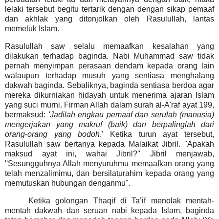
lelaki tersebut begitu tertarik dengan dengan sikap pemaaf
dan akhlak yang ditonjolkan oleh Rasulullah, lantas
memeluk Islam.
Rasulullah saw selalu memaafkan kesalahan yang
dilakukan terhadap baginda. Nabi Muhammad saw tidak
pernah menyimpan perasaan dendam kepada orang lain
walaupun terhadap musuh yang sentiasa menghalang
dakwah baginda. Sebaliknya, baginda sentiasa berdoa agar
mereka dikurniakan hidayah untuk menerima ajaran Islam
yang suci murni. Firman Allah dalam surah al-A'raf ayat 199,
bermaksud:
'Jadilah engkau pemaaf dan serulah (manusia)
mengerjakan yang makruf (baik) dan berpalinglah dari
orang-orang yang bodoh
.'
Ketika turun ayat tersebut,
Rasulullah saw bertanya kepada Malaikat Jibril. ''Apakah
maksud ayat ini, wahai Jibril?'' Jibril menjawab,
''Sesungguhnya Allah menyuruhmu memaafkan orang yang
telah menzalimimu, dan bersilaturahim kepada orang yang
memutuskan hubungan denganmu".
Ketika golongan Thaqif di Ta’if menolak mentah-
mentah dakwah dan seruan nabi kepada Islam, baginda