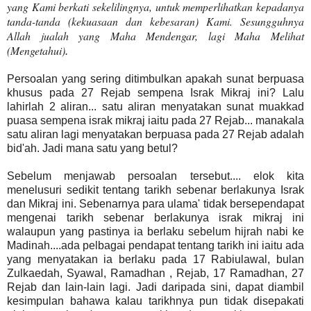
yang Kami berkati sekelilingnya, untuk memperlihatkan kepadanya
tanda-tanda (kekuasaan dan kebesaran) Kami. Sesungguhnya
Allah jualah yang Maha Mendengar, lagi Maha Melihat
(Mengetahui)
.
Persoalan yang sering ditimbulkan apakah sunat berpuasa
khusus pada 27 Rejab sempena Israk Mikraj ini? Lalu
lahirlah 2 aliran... satu aliran menyatakan sunat muakkad
puasa sempena israk mikraj iaitu pada 27 Rejab... manakala
satu aliran lagi menyatakan berpuasa pada 27 Rejab adalah
bid'ah. Jadi mana satu yang betul?
Sebelum menjawab persoalan tersebut.... elok kita
menelusuri sedikit tentang tarikh sebenar berlakunya Israk
dan Mikraj ini. Sebenarnya para ulama' tidak bersependapat
mengenai tarikh sebenar berlakunya israk mikraj ini
walaupun yang pastinya ia berlaku sebelum hijrah nabi ke
Madinah....ada pelbagai pendapat tentang tarikh ini iaitu ada
yang menyatakan ia berlaku pada 17 Rabiulawal, bulan
Zulkaedah, Syawal, Ramadhan , Rejab, 17 Ramadhan, 27
Rejab dan lain-lain lagi. Jadi daripada sini, dapat diambil
kesimpulan bahawa kalau tarikhnya pun tidak disepakati