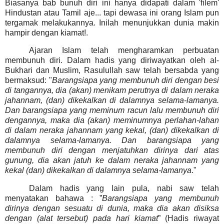
Biasanya bab bunuh diri ini hanya didapati dalam 'filem'
Hindustan atau Tamil aje... tapi dewasa ini orang Islam pun
tergamak melakukannya. Inilah menunjukkan dunia makin
hampir dengan kiamat!.
Ajaran Islam telah mengharamkan perbuatan
membunuh diri.
Dalam hadis yang diriwayatkan oleh al-
Bukhari dan Muslim, Rasulullah saw telah bersabda yang
bermaksud:
"
Barangsiapa yang membunuh diri dengan besi
di tangannya, dia (akan) menikam perutnya di dalam neraka
jahannam, (dan) dikekalkan di dalamnya selama-lamanya.
Dan barangsiapa yang meminum racun lalu membunuh diri
dengannya, maka dia (akan) meminumnya perlahan-lahan
di dalam neraka jahannam yang kekal, (dan) dikekalkan di
dalamnya selama-lamanya. Dan barangsiapa yang
membunuh diri dengan menjatuhkan dirinya dari atas
gunung, dia akan jatuh ke dalam neraka jahannam yang
kekal (dan) dikekalkan di dalamnya selama-lamanya
."
Dalam hadis yang lain pula, nabi saw telah
menyatakan bahawa : ”
Barangsiapa yang membunuh
dirinya dengan sesuatu di dunia, maka dia akan disiksa
dengan (alat tersebut) pada hari kiamat
” (Hadis riwayat