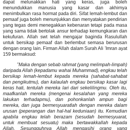
dapat melunakkan hati yang keras, juga boleh
menundukkan manusia yang kasar dan akhirnya
menimbulkan rasa hormat pada diri.
Sifat lemah-lembut dan
pemaaf juga boleh menunjukkan dan menyatakan pendirian
yang tegas demi menegakkan kebenaran tetapi pada masa
yang sama tidak bertolak ansur terhadap kemungkaran dan
kekufuran. Allah swt telah mengajar baginda Rasulullah
untuk bersikap pemaaf dan berlembut semasa berurusan
dengan orang lain. Firman Allah dalam Surah Ali 'Imran ayat
159 bermaksud:
"Maka dengan sebab rahmat (yang melimpah-limpah)
daripada Allah (kepadamu wahai Muhammad), engkau telah
bersikap lemah-lembut kepada mereka (sahabat-sahabat
dan pengikutmu), dan kalaulah engkau bersikap kasar lagi
keras hati, tentulah mereka lari dari sekelilingmu. Oleh itu,
maafkanlah mereka (mengenai kesalahan yang mereka
lakukan terhadapmu), dan pohonkanlah ampun bagi
mereka, dan juga bermesyuaratlah dengan mereka dalam
urusan (peperangan dan hal-hal keduniaan) itu. Kemudian
apabila engkau telah berazam (sesudah bermesyuarat,
untuk membuat sesuatu) maka bertawakkallah kepada
Allah, Sesungguhnya Allah mengasihi orang
yang