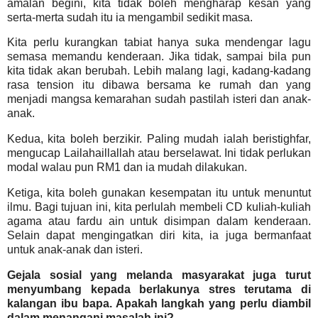
amalan begini, kita tidak boleh mengharap kesan yang
serta-merta sudah itu ia mengambil sedikit masa.
Kita perlu kurangkan tabiat hanya suka mendengar lagu
semasa memandu kenderaan. Jika tidak, sampai bila pun
kita tidak akan berubah. Lebih malang lagi, kadang-kadang
rasa tension itu dibawa bersama ke rumah dan yang
menjadi mangsa kemarahan sudah pastilah isteri dan anak-
anak.
Kedua, kita boleh berzikir. Paling mudah ialah beristighfar,
mengucap Lailahaillallah atau berselawat. Ini tidak perlukan
modal walau pun RM1 dan ia mudah dilakukan.
Ketiga, kita boleh gunakan kesempatan itu untuk menuntut
ilmu. Bagi tujuan ini, kita perlulah membeli CD kuliah-kuliah
agama atau fardu ain untuk disimpan dalam kenderaan.
Selain dapat mengingatkan diri kita, ia juga bermanfaat
untuk anak-anak dan isteri.
Gejala sosial yang melanda masyarakat juga turut
menyumbang kepada berlakunya stres terutama di
kalangan ibu bapa. Apakah langkah yang perlu diambil
dalam menangani masalah ini?