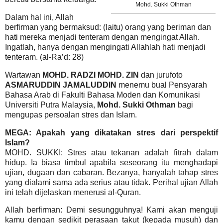
Mohd. Sukki Othman
Dalam hal ini, Allah
berfirman yang bermaksud: (Iaitu) orang yang beriman dan
hati mereka menjadi tenteram dengan mengingat Allah.
Ingatlah, hanya dengan mengingati Allahlah hati menjadi
tenteram. (al-Ra’d: 28)
Wartawan
MOHD. RADZI MOHD. ZIN
dan jurufoto
ASMARUDDIN JAMALUDDIN
menemu bual Pensyarah
Bahasa Arab di Fakulti Bahasa Moden dan Komunikasi
Universiti Putra Malaysia,
Mohd. Sukki Othman
bagi
mengupas persoalan stres dan Islam.
MEGA: Apakah yang dikatakan stres dari perspektif
Islam?
MOHD. SUKKI: Stres atau tekanan adalah fitrah dalam
hidup. Ia biasa timbul apabila seseorang itu menghadapi
ujian, dugaan dan cabaran. Bezanya, hanyalah tahap stres
yang dialami sama ada serius atau tidak. Perihal ujian Allah
ini telah dijelaskan menerusi al-Quran.
Allah berfirman: Demi sesungguhnya! Kami akan menguji
kamu dengan sedikit perasaan takut (kepada musuh) dan