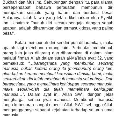
Bukhari dan Muslim). Sehubungan dengan itu, para ulama’
bersependapat bahawa perbuatan membunuh diri
merupakan sesuatu yang haram dan berdosa besar.
Antaranya ialah fatwa yang telah dikeluarkan oleh Syeikh
Ibn ’Uthaimin: ”bunuh diri secara sengaja dengan sebab
apapun, adalah diharamkan dan termasuk dosa yang paling
besar”.
Kalau membunuh diri sendiri pun diharamkan, maka
apatah lagi membunuh orang lain. Perbuatan membunuh
orang lain
jelas dilarang dan diharamkan di dalam Islam
melalui firman Allah dalam surah al-Ma’idah ayat 32, yang
bermaksud:
“
…barangsiapa yang membunuh seorang
manusia, bukan kerana orang itu (membunuh) orang lain,
atau bukan kerana membuat kerosakan dimuka bumi, maka
seakan-akan dia telah membunuh manusia seluruhnya.
Dan
barangsiapa yang memelihara kehidupan seorang manusia,
maka seolah-olah dia telah memelihara kehidupan
manusia…
”.
Dalam ayat ini, Allah SWT dengan jelas
menghargai semua jiwa manusia. Membunuh manusia
tanpa kebenaran sangat dibenci Allah SWT sehingga Allah
menganggapnya sebagai kejahatan terhadap seluruh umat
manusia.