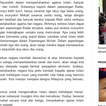
 Rasulullah dalam mempertahankan agama Islam, banyak
ar dan contoh. Antaranya seperti dalam peperangan Badar,
nya lebih kecil, hanya seramai tiga ratus tiga belas orang,
era musyrikin Mekah seramai seribu orang, tetapi dengan
am berjihad dan banyak berdoa kepada Allah serta sentiasa
pertahankan agama dan negara. Akhirnya tentera Islam dapat
lam peperangan Badar tersebut, walau pun tentera musyrikin
engan kelengkapan senjata yang mencukupi. Apa yang lebih
tan keimanan yang wujud dalam sanubari umat Islam telah
n kemenangan dalam Peperangan Mu'tah. Dalam peperangan
jumlah tiga ribu orang, akan tetapi mereka dapat menewaskan
Kesen
 berjumlah dua ratus ribu orang.
diban
ankan negara mestilah diasaskan di atas keimanan kepada
n sahaja mempertahankan tanah dan bumi, akan tetapi kita
PROD
ra daripada segala bentuk penjajahan ekonomi, budaya,
pertahankan negara kita perlu kembali kepada ajaran Islam
eras kehidupan insan yang memiliki nilai hidup yang harmoni
sunah. Kita mampu menjana bangsa Malaysia yang bersatu,
semua untuk mengamalkan Islam dalam kehidupan harian.
cari sebanyak mungkin ilmu dan kemahiran. Kedua, beramal
sebut secara total dan ketiga, menyebarkan ajaran Islam
n sejagat.