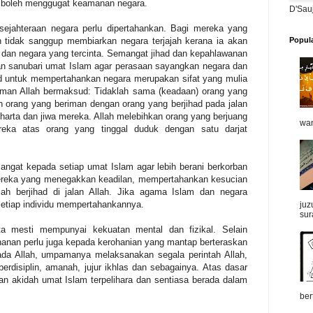
g boleh menggugat keamanan negara.
D'Sau
sejahteraan negara perlu dipertahankan. Bagi mereka yang
tidak sanggup membiarkan negara terjajah kerana ia akan
Popul
an negara yang tercinta. Semangat jihad dan kepahlawanan
dan sanubari umat Islam agar perasaan sayangkan negara dan
ad untuk mempertahankan negara merupakan sifat yang mulia
 Firman Allah bermaksud: Tidaklah sama (keadaan) orang yang
an orang yang beriman dengan orang yang berjihad pada jalan
harta dan jiwa mereka. Allah melebihkan orang yang berjuang
wan
eka atas orang yang tinggal duduk dengan satu darjat
angat kepada setiap umat Islam agar lebih berani berkorban
. Mereka yang menegakkan keadilan, mempertahankan kesucian
ah berjihad di jalan Allah. Jika agama Islam dan negara
setiap individu mempertahankannya.
juz
sur
a mesti mempunyai kekuatan mental dan fizikal. Selain
hanan perlu juga kepada kerohanian yang mantap berteraskan
da Allah, umpamanya melaksanakan segala perintah Allah,
erdisiplin, amanah, jujur ikhlas dan sebagainya. Atas dasar
dan akidah umat Islam terpelihara dan sentiasa berada dalam
ber