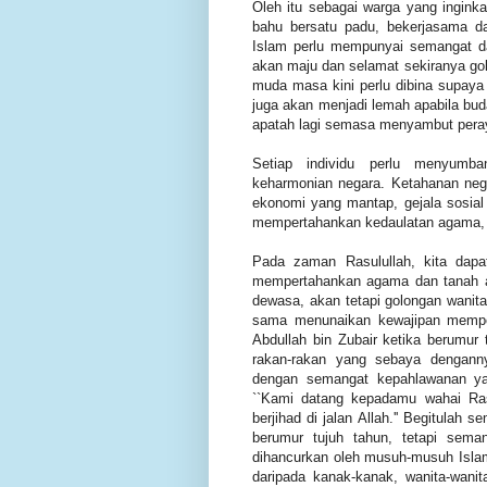
Oleh itu sebagai warga yang ingink
bahu bersatu padu, bekerjasama da
Islam perlu mempunyai semangat d
akan maju dan selamat sekiranya go
muda masa kini perlu dibina supaya 
juga akan menjadi lemah apabila bu
apatah lagi semasa menyambut pera
Setiap individu perlu menyumb
keharmonian negara. Ketahanan nega
ekonomi yang mantap, gejala sosial
mempertahankan kedaulatan agama, b
Pada zaman Rasulullah, kita dapa
mempertahankan agama dan tanah air
dewasa, akan tetapi golongan wanit
sama menunaikan kewajipan mempe
Abdullah bin Zubair ketika berumur 
rakan-rakan yang sebaya denganny
dengan semangat kepahlawanan ya
``Kami datang kepadamu wahai Ras
berjihad di jalan Allah.'' Begitula
berumur tujuh tahun, tetapi sem
dihancurkan oleh musuh-musuh Islam 
daripada kanak-kanak, wanita-wanit