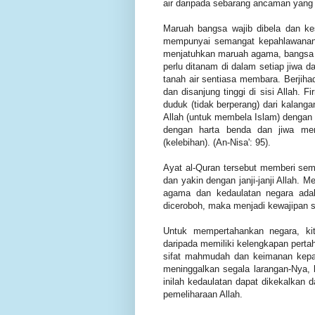
air daripada sebarang ancaman yan
Maruah bangsa wajib dibela dan ke
mempunyai semangat kepahlawanan 
menjatuhkan maruah agama, bangsa d
perlu ditanam di dalam setiap jiwa 
tanah air sentiasa membara. Berjih
dan disanjung tinggi di sisi Allah.
duduk (tidak berperang) dari kalang
Allah (untuk membela Islam) dengan 
dengan harta benda dan jiwa mer
(kelebihan). (An-Nisa': 95).
Ayat al-Quran tersebut memberi sem
dan yakin dengan janji-janji Allah
agama dan kedaulatan negara adal
diceroboh, maka menjadi kewajipan 
Untuk mempertahankan negara, kit
daripada memiliki kelengkapan perta
sifat mahmudah dan keimanan kepa
meninggalkan segala larangan-Nya, b
inilah kedaulatan dapat dikekalkan 
pemeliharaan Allah.