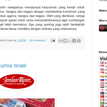
Klik 
Muslim sewajarnya mempunyai keazaman yang kental untuk
Waktu 
ma, bangsa dan negara dengan memberikan komitmen yang
an agama, bangsa dan negara. Oleh yang demikian, setiap
ayati ajaran Islam serta mempraktikkannya agar sumbangan
Who's 
di lebih bermakna. Apa yang penting juga ialah hendaklah
a benar-benar merdeka dengan ertikata yang sebenarnya.
Mohd Sukki
at
1:24 PM
No comments:
Bermul
urma Israel