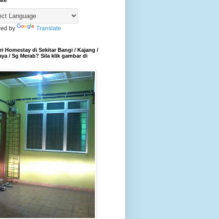
ate
ed by
Translate
i Homestay di Sekitar Bangi / Kajang /
aya / Sg Merab? Sila klik gambar di
h