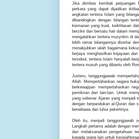
Jika diimbas kembali perjuangan
perkara yang dapat dijadikan iktib
angkatan tentera Islam yang bilangan
dibandingkan dengan bilangan tent
keimanan yang kuat, keikhlasan dal
berzikir dan bersatu hati dalam mem
mengalahkan tentera musyrikin di da
lebih ramai bilangannya disertai d
menakjubkan ialah bagaimana kekua
berjaya menghasilkan kejayaan da
tersebut, tentera Islam hanyalah ber
tentera musuh yang dibantu oleh Rom
Justeru, tanggungjawab mempertah
Allah. Mempertahankan negara buka
berkewajipan mempertahankan nega
pemikiran dan lain-lain. Untuk mem
yang sebenar. Ajaran yang menjadi t
dengan berpandukan al-Quran dan 
berwibawa dan luhur pekertinya.
Oleh itu, menjadi tanggungjawab 
Langkah pertama adalah dengan men
dan melaksanakan pengetahuan ter
kepada orang lain untuk kesejahteraa