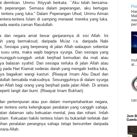
at demikian. Ummu `Atiyyah berkata: ``Aku telah bersama-
Pua
juh peperangan. Semasa dalam peperangan, aku bertugas
Har
tentera yang luka.'' Dalam Peperangan Uhud, Ummu Aiman
Mal
entera-tentera Islam di samping merawat mereka yang luka.
mer
peri
pada wanita zaman Rasulullah.
 dan negara amat besar ganjarannya di sisi Allah. Ini
lah yang bermaksud, daripada Mu'az r.a. daripada Nabi
 Sesiapa yang berperang di jalan Allah walaupun sebentar
 susu unta, maka wajib baginya syurga. Dan sesiapa yang
sungguh-sungguh untuk berjihad kemudian dia mati atau
mul
 balasan syahid. Dan sesiapa terluka di jalan Allah atau
al...
 pada Hari Kiamat sederas darah yang mengalir ketika luka,
unya bagaikan wangi kasturi. (Riwayat Imam Abu Daud dan
asulullah bersabda maksudnya: Sesungguhnya di dalam syurga
an Allah bagi orang yang berjihad pada jalan Allah. Di antara
seperti langit dan bumi. (Riwayat Imam Bukhari).
car
an pertempuran atau pun dalam mempertahankan negara,
an tentera serta kelengkapan peralatan yang canggih sahaja.
tan dalaman iaitu kekuatan mental, jiwa dan rohani. Inilah
Jom Be
slam. Kekuatan hakiki tentera Islam itu bukanlah terletak dari
Gamba
ihan peralatan perangnya sahaja tetapi bersumber daripada
rana Allah.