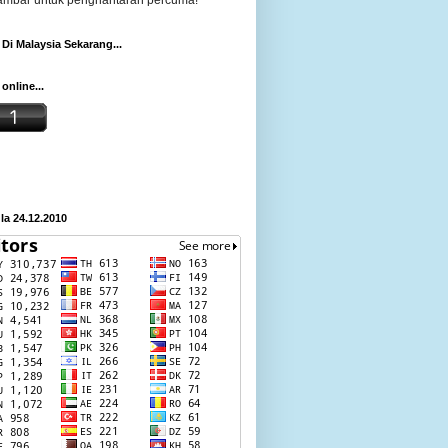
gambar untuk penghantaran percuma!
Di Malaysia Sekarang...
online...
a 24.12.2010