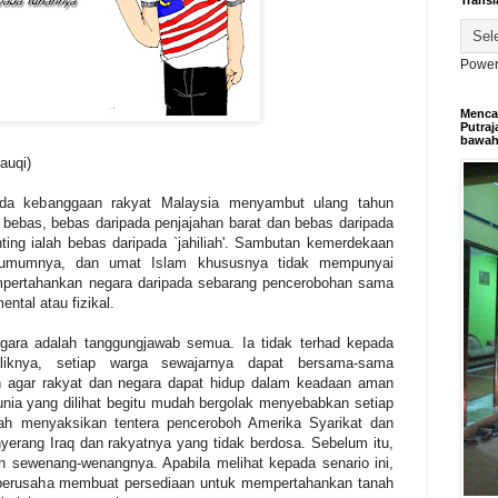
Transl
Power
Mencar
Putraj
bawa
auqi)
nda kebanggaan rakyat Malaysia menyambut ulang tahun
 bebas, bebas daripada penjajahan barat dan bebas daripada
ting ialah bebas daripada `jahiliah'. Sambutan kemerdekaan
t umumnya, dan umat Islam khususnya tidak mempunyai
ertahankan negara daripada sebarang pencerobohan sama
ntal atau fizikal.
ara adalah tanggungjawab semua. Ia tidak terhad kepada
liknya, setiap warga sewajarnya dapat bersama-sama
agar rakyat dan negara dapat hidup dalam keadaan aman
dunia yang dilihat begitu mudah bergolak menyebabkan setiap
nah menyaksikan tentera penceroboh Amerika Syarikat dan
erang Iraq dan rakyatnya yang tidak berdosa. Sebelum itu,
n sewenang-wenangnya. Apabila melihat kepada senario ini,
n berusaha membuat persediaan untuk mempertahankan tanah