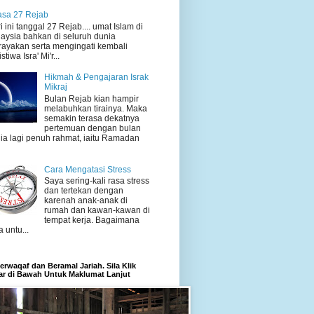
sa 27 Rejab
i ini tanggal 27 Rejab.... umat Islam di
aysia bahkan di seluruh dunia
ayakan serta mengingati kembali
stiwa Isra' Mi'r...
Hikmah & Pengajaran Israk
Mikraj
Bulan Rejab kian hampir
melabuhkan tirainya. Maka
semakin terasa dekatnya
pertemuan dengan bulan
ia lagi penuh rahmat, iaitu Ramadan
Cara Mengatasi Stress
Saya sering-kali rasa stress
dan tertekan dengan
karenah anak-anak di
rumah dan kawan-kawan di
tempat kerja. Bagaimana
a untu...
rwaqaf dan Beramal Jariah. Sila Klik
r di Bawah Untuk Maklumat Lanjut