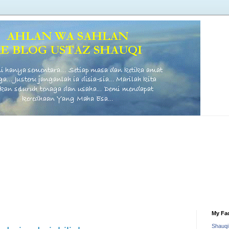
My Fa
Shauq