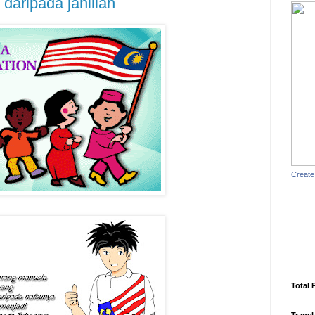
aripada jahiliah
Create
Total 