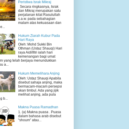
Peristiwa Israk Mikraj
Secara ringkasnya, Israk
dan Mikraj merupakan satu
perjalanan kilat Rasulullah
s.a.w. pada sebahagian
malam atas kekuasaan dan
e...
Hukum Ziarah Kubur Pada
Hari Raya
Oleh: Mohd Sukki Bin
Othman (Ustaz Shauqi) Hari
raya Aidilfitri ialah hari
kemenangan bagi umat
am yang telah berjaya menundukkan
su a...
Hukum Memelihara Anjing
Oleh: Ustaz Shauqi Apabila
disebut sahaja anjing, maka
bermacam-macam persepsi
akan timbul. Ada yang jijik
melihat anjing, ada pula
g b...
Makna Puasa Ramadhan
1. (a) Makna puasa . Puasa
dalam bahasa arab disebut
“shoum” atau...