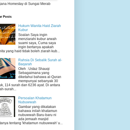
jana Homestay di Sungai Merab
ar Posts
Hukum Wanita Haid Ziarah
Kubur
Soalan Saya ingin
menziarahi kubur arwah
suami saya, Cuma saya
ingin bertanya apakah
ita yang haid tidak boleh ziarah kub...
Rahsia Di Sebalik Surah al-
Baqarah
Oleh : Ustaz Shauqi
Sebagaimana yang
diketahui bahawa al-Quran
mempunyai sebanyak 30
uk, 114 surah dan 6236 ayat. Di antara
ah-surah...
Persoalan Khatamun
Nubuwwah
Gambar yang dikatakan
bahawa inilah khatamun
nubuwwah Baru-baru ni
ada jemaah masjid
tanya tentang 'khatamun nubuwwah' u...