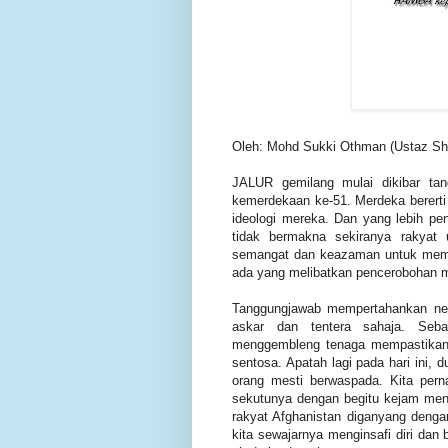
Oleh: Mohd Sukki Othman (Ustaz Sh
JALUR gemilang mulai dikibar ta
kemerdekaan ke-51. Merdeka bererti
ideologi mereka. Dan yang lebih pen
tidak bermakna sekiranya rakya
semangat dan keazaman untuk memp
ada yang melibatkan pencerobohan me
Tanggungjawab mempertahankan neg
askar dan tentera sahaja. Seba
menggembleng tenaga mempastikan 
sentosa. Apatah lagi pada hari ini, 
orang mesti berwaspada. Kita per
sekutunya dengan begitu kejam meny
rakyat Afghanistan diganyang denga
kita sewajarnya menginsafi diri da