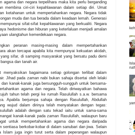
an agama dan negara terpelihara maka kita perlu berganding
n membina ciri-ciri kepahlawanan dalam setiap diri. Umat
an ketahanan untuk mempertahankan negara. Negara tidak
longan muda dan tua berada dalam keadaan lemah. Generasi
mempunyai sifat-sifat kepahlawanan yang berkualiti. Negara
keh
daya hedonisme dan hiburan yang keterlaluan menjadi amalan
yaan ulangtahun kemerdekaan negara.
angkan peranan masing-masing dalam mempertahankan
ra akan tercapai apabila kita mempunyai kekuatan akidah,
 yang sifar, di samping masyarakat yang bersatu padu demi
angsa dan tanah air.
Isl
naf
t menyaksikan bagaimana setiap golongan terlibat dalam
. Jihad pada zaman nabi bukan sahaja disertai oleh lelaki
a dan kanak-kanak juga bersungguh-sungguh untuk bersama-
rtahankan agama dan negara. Telah diriwayatkan bahawa
tujuh tahun telah pergi ke rumah Rasulullah s.a.w. bersama
a. Apabila berjumpa sahaja dengan Rasulullah, Abdullah
yan
ng wujud dalam dirinya telah menyatakan dengan tegas:
ulullah adalah dengan satu tekad iaitu untuk sama-sama
h semangat kanak-kanak pada zaman Rasulullah, walaupun baru
angat untuk mempertahankan agama dan negara daripada
sentiasa berkobar-kobar di dalam sanubari dan jiwa. Selain
a Islam juga ingin turut serta dalam peperangan walaupun