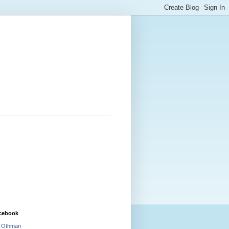
cebook
i Othman