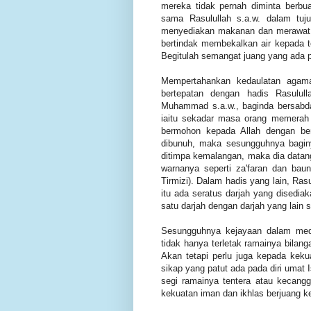
mereka tidak pernah diminta berbu
sama Rasulullah s.a.w. dalam tu
menyediakan makanan dan merawat 
bertindak membekalkan air kepada t
Begitulah semangat juang yang ada 
Mempertahankan kedaulatan agama
bertepatan dengan hadis Rasulul
Muhammad s.a.w., baginda bersabda,
iaitu sekadar masa orang memerah
bermohon kepada Allah dengan ber
dibunuh, maka sesungguhnya baginya
ditimpa kemalangan, maka dia datang
warnanya seperti za'faran dan ba
Tirmizi). Dalam hadis yang lain, R
itu ada seratus darjah yang disediak
satu darjah dengan darjah yang lain 
Sesungguhnya kejayaan dalam med
tidak hanya terletak ramainya bilang
Akan tetapi perlu juga kepada kekua
sikap yang patut ada pada diri umat I
segi ramainya tentera atau kecangg
kekuatan iman dan ikhlas berjuang ke