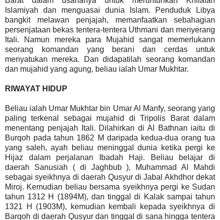
Barat dalam usahanya untuk meruntuhkan Khilafah
Islamiyah dan menguasai dunia Islam. Penduduk Libya
bangkit melawan penjajah, memanfaatkan sebahagian
persenjataan bekas tentera-tentera Uthmani dan menyerang
Itali. Namun mereka para Mujahid sangat memerlukann
seorang komandan yang berani dan cerdas untuk
menyatukan mereka. Dan didapatilah seorang komandan
dan mujahid yang agung, beliau ialah Umar Mukhtar.
RIWAYAT HIDUP
Beliau ialah Umar Mukhtar bin Umar Al Manfy, seorang yang
paling terkenal sebagai mujahid di Tripolis Barat dalam
menentang penjajah Itali. Dilahirkan di Al Bathnan iaitu di
Burqoh pada tahun 1862 M daripada kedua-dua orang tua
yang saleh, ayah beliau meninggal dunia ketika pergi ke
Hijaz dalam perjalanan Ibadah Haji. Beliau belajar di
daerah Sanusiah ( di Jaghbub ), Muhammad Al Mahdi
sebagai syeikhnya di daerah Qusyur di Jabal Akhdhor dekat
Miroj. Kemudian beliau bersama syeikhnya pergi ke Sudan
tahun 1312 H (1894M), dan tinggal di Kalak sampai tahun
1321 H (1903M), kemudian kembali kepada syeikhnya di
Barqoh di daerah Qusyur dan tinggal di sana hingga tentera