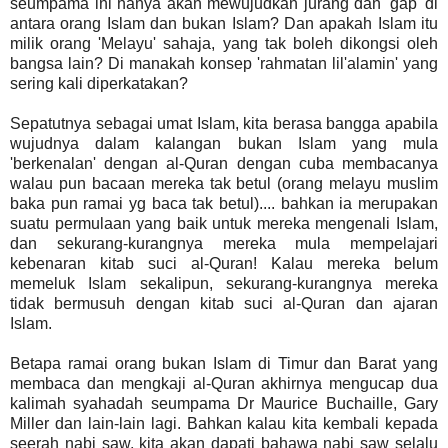
seumpama ini hanya akan mewujudkan jurang dan 'gap' di
antara orang Islam dan bukan Islam? Dan apakah Islam itu
milik orang 'Melayu' sahaja, yang tak boleh dikongsi oleh
bangsa lain? Di manakah konsep 'rahmatan lil'alamin' yang
sering kali diperkatakan?
Sepatutnya sebagai umat Islam, kita berasa bangga apabila
wujudnya dalam kalangan bukan Islam yang mula
'berkenalan' dengan al-Quran dengan cuba membacanya
walau pun bacaan mereka tak betul (orang melayu muslim
baka pun ramai yg baca tak betul).... bahkan ia merupakan
suatu permulaan yang baik untuk mereka mengenali Islam,
dan sekurang-kurangnya mereka mula mempelajari
kebenaran kitab suci al-Quran! Kalau mereka belum
memeluk Islam sekalipun, sekurang-kurangnya mereka
tidak bermusuh dengan kitab suci al-Quran dan ajaran
Islam.
Betapa ramai orang bukan Islam di Timur dan Barat yang
membaca dan mengkaji al-Quran akhirnya mengucap dua
kalimah syahadah seumpama Dr Maurice Buchaille, Gary
Miller dan lain-lain lagi. Bahkan kalau kita kembali kepada
seerah nabi saw, kita akan dapati bahawa nabi saw selalu