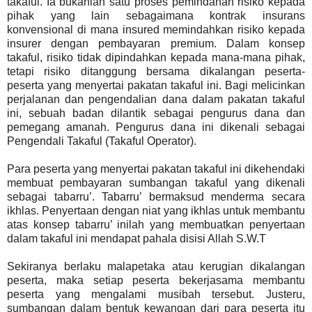
takaful. Ia bukanlah satu proses pemindahan risiko kepada
pihak yang lain sebagaimana kontrak insurans
konvensional di mana insured memindahkan risiko kepada
insurer dengan pembayaran premium. Dalam konsep
takaful, risiko tidak dipindahkan kepada mana-mana pihak,
tetapi risiko ditanggung bersama dikalangan peserta-
peserta yang menyertai pakatan takaful ini. Bagi melicinkan
perjalanan dan pengendalian dana dalam pakatan takaful
ini, sebuah badan dilantik sebagai pengurus dana dan
pemegang amanah. Pengurus dana ini dikenali sebagai
Pengendali Takaful (Takaful Operator).
Para peserta yang menyertai pakatan takaful ini dikehendaki
membuat pembayaran sumbangan takaful yang dikenali
sebagai tabarru’. Tabarru’ bermaksud menderma secara
ikhlas. Penyertaan dengan niat yang ikhlas untuk membantu
atas konsep tabarru’ inilah yang membuatkan penyertaan
dalam takaful ini mendapat pahala disisi Allah S.W.T
Sekiranya berlaku malapetaka atau kerugian dikalangan
peserta, maka setiap peserta bekerjasama membantu
peserta yang mengalami musibah tersebut. Justeru,
sumbangan dalam bentuk kewangan dari para peserta itu