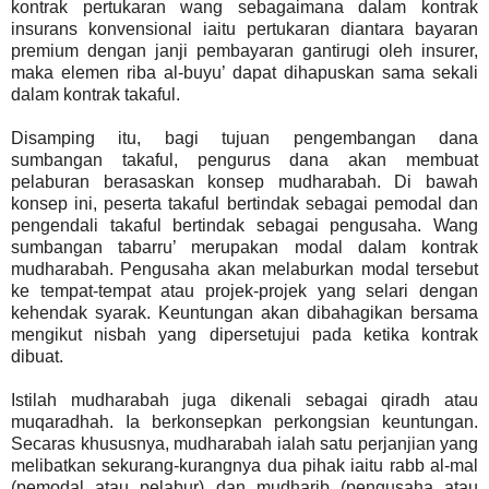
kontrak pertukaran wang sebagaimana dalam kontrak
insurans konvensional iaitu pertukaran diantara bayaran
premium dengan janji pembayaran gantirugi oleh insurer,
maka elemen riba al-buyu’ dapat dihapuskan sama sekali
dalam kontrak takaful.
Disamping itu, bagi tujuan pengembangan dana
sumbangan takaful, pengurus dana akan membuat
pelaburan berasaskan konsep mudharabah. Di bawah
konsep ini, peserta takaful bertindak sebagai pemodal dan
pengendali takaful bertindak sebagai pengusaha. Wang
sumbangan tabarru’ merupakan modal dalam kontrak
mudharabah. Pengusaha akan melaburkan modal tersebut
ke tempat-tempat atau projek-projek yang selari dengan
kehendak syarak. Keuntungan akan dibahagikan bersama
mengikut nisbah yang dipersetujui pada ketika kontrak
dibuat.
Istilah mudharabah juga dikenali sebagai qiradh atau
muqaradhah. Ia berkonsepkan perkongsian keuntungan.
Secaras khususnya, mudharabah ialah satu perjanjian yang
melibatkan sekurang-kurangnya dua pihak iaitu rabb al-mal
(pemodal atau pelabur) dan mudharib (pengusaha atau