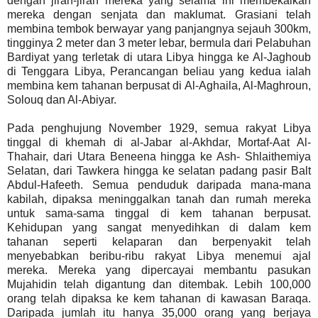
dengan jiran-jiran mereka yang selama ini membekalkan
mereka dengan senjata dan maklumat. Grasiani telah
membina tembok berwayar yang panjangnya sejauh 300km,
tingginya 2 meter dan 3 meter lebar, bermula dari Pelabuhan
Bardiyat yang terletak di utara Libya hingga ke Al-Jaghoub
di Tenggara Libya, Perancangan beliau yang kedua ialah
membina kem tahanan berpusat di Al-Aghaila, Al-Maghroun,
Solouq dan Al-Abiyar.
Pada penghujung November 1929, semua rakyat Libya
tinggal di khemah di al-Jabar al-Akhdar, Mortaf-Aat Al-
Thahair, dari Utara Beneena hingga ke Ash- Shlaithemiya
Selatan, dari Tawkera hingga ke selatan padang pasir Balt
Abdul-Hafeeth. Semua penduduk daripada mana-mana
kabilah, dipaksa meninggalkan tanah dan rumah mereka
untuk sama-sama tinggal di kem tahanan berpusat.
Kehidupan yang sangat menyedihkan di dalam kem
tahanan seperti kelaparan dan berpenyakit telah
menyebabkan beribu-ribu rakyat Libya menemui ajal
mereka. Mereka yang dipercayai membantu pasukan
Mujahidin telah digantung dan ditembak. Lebih 100,000
orang telah dipaksa ke kem tahanan di kawasan Baraqa.
Daripada jumlah itu hanya 35,000 orang yang berjaya