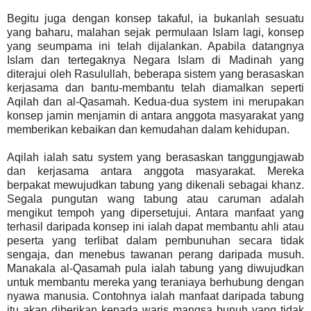
Begitu juga dengan konsep takaful, ia bukanlah sesuatu
yang baharu, malahan sejak permulaan Islam lagi, konsep
yang seumpama ini telah dijalankan. Apabila datangnya
Islam dan tertegaknya Negara Islam di Madinah yang
diterajui oleh Rasulullah, beberapa sistem yang berasaskan
kerjasama dan bantu-membantu telah diamalkan seperti
Aqilah dan al-Qasamah. Kedua-dua system ini merupakan
konsep jamin menjamin di antara anggota masyarakat yang
memberikan kebaikan dan kemudahan dalam kehidupan.
Aqilah ialah satu system yang berasaskan tanggungjawab
dan kerjasama antara anggota masyarakat. Mereka
berpakat mewujudkan tabung yang dikenali sebagai khanz.
Segala pungutan wang tabung atau caruman adalah
mengikut tempoh yang dipersetujui. Antara manfaat yang
terhasil daripada konsep ini ialah dapat membantu ahli atau
peserta yang terlibat dalam pembunuhan secara tidak
sengaja, dan menebus tawanan perang daripada musuh.
Manakala al-Qasamah pula ialah tabung yang diwujudkan
untuk membantu mereka yang teraniaya berhubung dengan
nyawa manusia. Contohnya ialah manfaat daripada tabung
itu akan diberikan kepada waris mangsa bunuh yang tidak