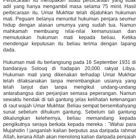
Perbicaraan itu merupakan suatu perbicaraan yang tidak
adil yang hanya mengambil masa selama 75 minit. Hasil
perbicaraan itu, Umar Mukhtar telah dijatuhkan hukuman
mati. Peguam belanya menuntut hukuman penjara seumur
hidup dengan alasan umurnya yang sudah tua. Namun
mahkamah membuang nilai-nilai kemanusiaan dan
memutuskan hukuman mati kepada beliau. Ketika
mendengar keputusan itu beliau terima dengan lapang
dada.
Hukuman mati itu berlangsung pada 16 September 1931 di
bandaraya Solouq di hadapan 20,000 rakyat Libya.
Hukuman mati yang dikenakan terhadap Umar Mukhtar
telah dilaksanakan tanpa menimbangkan usianya yang
telah lanjut dan tanpa mengikut undang-undang
antarabangsa dan perjanjian semasa peperangan. Namun
sewaktu hendak di tali gantung jelas kelihatan ketenangan
di raut wajah Umar Mukhtar. Beliau sempat bersembahyang
sunat sebelum dihukum gantung. Sebelum tali gantung
dikalungkan kelehernya, beliau memandang kepada
pengikutnya seraya berkata kepada mereka : "Wahai para
Mujahidin ! janganlah kalian berputus asa daripada rahmat
Allah, kerana Allah akan menolong kalian daripada penjajah