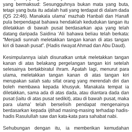
yang bermaksud: Sesungguhnya bukan mata yang buta,
tetapi yang buta itu adalah hati yang terdapat di dalam dada
(QS 22:46). Manakala ulama’ mazhab Hanbali dan Hanafi
pula berpendapat bahawa hendaklah kedudukan tangan itu
diletakkan di bawah pusat berdasarkan apa yang telah
datang daripada Saidina ‘Ali bahawa beliau telah berkata:
“Menjadi sunnah meletakkan tangan kanan di atas tangan
kiri di bawah pusat”. (Hadis riwayat Ahmad dan Abu Daud).
Kesimpulannya ialah disunatkan untuk meletakkan tangan
kanan di atas belakang pergelangan tangan kiri setelah
selesainya bertakbiratul ihram. Apatah lagi, menurut para
ulama, meletakkan tangan kanan di atas tangan kiri
merupakan salah satu sifat orang yang merendah diri dan
boleh membawa kepada khusyuk. Manakala tempat ia
diletakkan, sama ada di atas dada, atau diantara dada dan
pusat (iaitu di atas pusat sedikit), atau di bawah pusat, maka
para ulama’ telah berselisih pendapat mengenainya
berdasarkan kepada ijtihad masing-masing terhadap hadis-
hadis Rasulullah saw dan kata-kata para sahabat nabi.
Sehubungan dengan itu, ia memberikan kemudahan