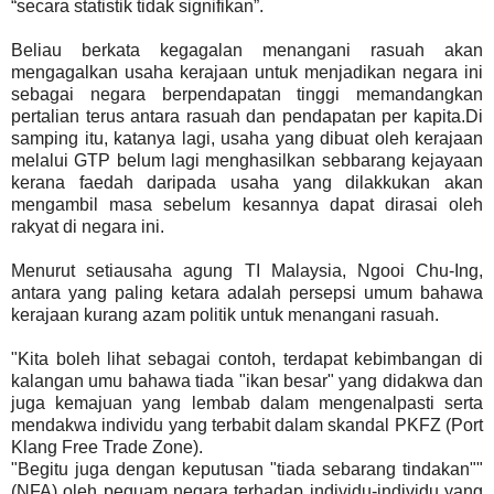
“secara statistik tidak signifikan”.
Beliau berkata kegagalan menangani rasuah akan
mengagalkan usaha kerajaan untuk menjadikan negara ini
sebagai negara berpendapatan tinggi memandangkan
pertalian terus antara rasuah dan pendapatan per kapita.Di
samping itu, katanya lagi, usaha yang dibuat oleh kerajaan
melalui GTP belum lagi menghasilkan sebbarang kejayaan
kerana faedah daripada usaha yang dilakkukan akan
mengambil masa sebelum kesannya dapat dirasai oleh
rakyat di negara ini.
Menurut setiausaha agung TI Malaysia, Ngooi Chu-Ing,
antara yang paling ketara adalah persepsi umum bahawa
kerajaan kurang azam politik untuk menangani rasuah.
"Kita boleh lihat sebagai contoh, terdapat kebimbangan di
kalangan umu bahawa tiada "ikan besar" yang didakwa dan
juga kemajuan yang lembab dalam mengenalpasti serta
mendakwa individu yang terbabit dalam skandal PKFZ (Port
Klang Free Trade Zone).
"Begitu juga dengan keputusan "tiada sebarang tindakan""
(NFA) oleh peguam negara terhadap individu-individu yang