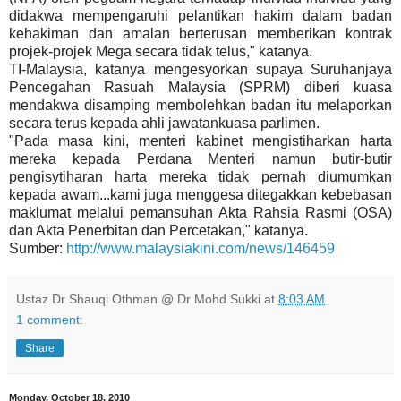
didakwa mempengaruhi pelantikan hakim dalam badan
kehakiman dan amalan berterusan memberikan kontrak
projek-projek Mega secara tidak telus," katanya.
TI-Malaysia, katanya mengesyorkan supaya Suruhanjaya
Pencegahan Rasuah Malaysia (SPRM) diberi kuasa
mendakwa disamping membolehkan badan itu melaporkan
secara terus kepada ahli jawatankuasa parlimen.
"Pada masa kini, menteri kabinet mengistiharkan harta
mereka kepada Perdana Menteri namun butir-butir
pengisytiharan harta mereka tidak pernah diumumkan
kepada awam...kami juga menggesa ditegakkan kebebasan
maklumat melalui pemansuhan Akta Rahsia Rasmi (OSA)
dan Akta Penerbitan dan Percetakan," katanya.
Sumber:
http://www.malaysiakini.com/news/146459
Ustaz Dr Shauqi Othman @ Dr Mohd Sukki
at
8:03 AM
1 comment:
Share
Monday, October 18, 2010