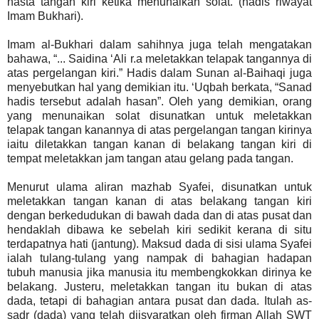
hasta tangan kiri ketika menunaikan solat. (hadis riwayat
Imam Bukhari).
Imam al-Bukhari dalam sahihnya juga telah mengatakan
bahawa, “... Saidina ‘Ali r.a meletakkan telapak tangannya di
atas pergelangan kiri.” Hadis dalam Sunan al-Baihaqi juga
menyebutkan hal yang demikian itu. ‘Uqbah berkata, “Sanad
hadis tersebut adalah hasan”. Oleh yang demikian, orang
yang menunaikan solat disunatkan untuk meletakkan
telapak tangan kanannya di atas pergelangan tangan kirinya
iaitu diletakkan tangan kanan di belakang tangan kiri di
tempat meletakkan jam tangan atau gelang pada tangan.
Menurut ulama aliran mazhab Syafei, disunatkan untuk
meletakkan tangan kanan di atas belakang tangan kiri
dengan berkedudukan di bawah dada dan di atas pusat dan
hendaklah dibawa ke sebelah kiri sedikit kerana di situ
terdapatnya hati (jantung). Maksud dada di sisi ulama Syafei
ialah tulang-tulang yang nampak di bahagian hadapan
tubuh manusia jika manusia itu membengkokkan dirinya ke
belakang. Justeru, meletakkan tangan itu bukan di atas
dada, tetapi di bahagian antara pusat dan dada. Itulah as-
sadr (dada) yang telah diisyaratkan oleh firman Allah SWT