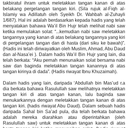
takbiratul ihram untuk meletakkan tangan kanan di atas
belakang pergelangan tangan kiri. (Sila rujuk al-Fiqh al-
Islamiy wa Adillatuh oleh Syeikh Dr. Wahbah al-Zuhayli
1/687). Hal ini adalah berdasarkan kepada hadis yang telah
menyatakan bahawa Wa’il Bin Hujr telah melihat nabi saw
ketika memulakan solat: “...kemudian nabi saw meletakkan
tangannya yang kanan di atas belakang tangannya yang kiri
di pergelangan tangan dan di hasta (dari siku ke bawah)”.
(Hadis ini telah diriwayatkan oleh Muslim, Ahmad, Abu Daud
dan al-Nasa’ei ). Dalam hadis Wa’il Bin Hujr yang lain, dia
telah berkata: “Aku pernah menunaikan solat bersama nabi
saw dan baginda meletakkan tangan kanannya di atas
tangan kirinya di dada”. (Hadis riwayat Ibnu Khuzaimah).
Dalam hadis yang lain, daripada ‘Abdullah bin Mas’ud r.a
dia berkata bahawa Rasulullah saw melihatnya meletakkan
tangan kiri di atas tangan kanan, lalu baginda saw
menukarkannya dengan meletakkan tangan kanan di atas
tangan kiri. (hadis riwayat Abu Daud). Dalam sebuah hadis
daripada Sahal bin Sa’ad pula, dia telah berkata bahawa
adalah mereka diarahkan atau diperintahkan (oleh
Rasulullah saw) untuk meletakkan tangan kanan di atas