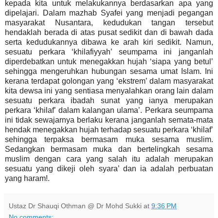
kepada kita untuk melakukannya berdasarkan apa yang
dipelajari. Dalam mazhab Syafei yang menjadi pegangan
masyarakat Nusantara, kedudukan tangan tersebut
hendaklah berada di atas pusat sedikit dan di bawah dada
serta kedudukannya dibawa ke arah kiri sedikit. Namun,
sesuatu perkara ‘khilafiyyah’ seumpama ini janganlah
diperdebatkan untuk menegakkan hujah ‘siapa yang betul’
sehingga mengeruhkan hubungan sesama umat Islam. Ini
kerana terdapat golongan yang ‘ekstrem’ dalam masyarakat
kita dewsa ini yang sentiasa menyalahkan orang lain dalam
sesuatu perkara ibadah sunat yang ianya merupakan
perkara ‘khilaf’ dalam kalangan ulama’. Perkara seumpama
ini tidak sewajarnya berlaku kerana janganlah semata-mata
hendak menegakkan hujah terhadap sesuatu perkara ‘khilaf’
sehingga terpaksa bermasam muka sesama muslim.
Sedangkan bermasam muka dan bertelingkah sesama
muslim dengan cara yang salah itu adalah merupakan
sesuatu yang dikeji oleh syara’ dan ia adalah perbuatan
yang haram!.
Ustaz Dr Shauqi Othman @ Dr Mohd Sukki
at
9:36 PM
No comments: