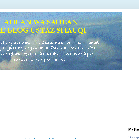
My Fa
Shauq