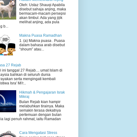
Oleh: Ustaz Shauqi Apabila
disebut sahaja anjing, maka
bermacam-macam persepsi
akan timbul. Ada yang jijik
melihat anjing, ada pula
g b...
Makna Puasa Ramadhan
1. (a) Makna puasa . Puasa
dalam bahasa arab disebut
“shoum” atau...
sa 27 Rejab
i ini tanggal 27 Rejab.... umat Islam di
aysia bahkan di seluruh dunia
ayakan serta mengingati kembali
stiwa Isra' Mi'r...
Hikmah & Pengajaran Israk
Mikraj
Bulan Rejab kian hampir
melabuhkan tirainya. Maka
semakin terasa dekatnya
pertemuan dengan bulan
ia lagi penuh rahmat, iaitu Ramadan
Cara Mengatasi Stress