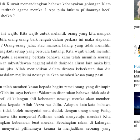
d di Kuwait memandangkan bahawa
kebanyakan golongan Islam
terfitnah
agama mereka ? Apa pula hukum pilihanraya kecil
sheikh ?
yan
ini wajib. Kita wajib untuk
melantik orang yang kita nampak
bila orang-orang baik lengah dalam perkara ini maka siapakah
? Orang-orang jahat atau manusia lalang
yang tidak memiliki
ngikuti setiap
yang bersuara lantang.
Kita wajib untuk memilih
Apabila
seseorang berkata bahawa kami telah memilih seorang
dewan rakyat/dewan negara) adalah daripada
aliran lain maka kita
Pua
ni jika Allah
menjadikan dalam dirinya keberkatan dan dia
Har
r dalam majlis ini nescaya ia akan memberi kesan yang pasti.
Mal
mer
peri
du telah memberi kesan kepada
begitu ramai orang yang dipimpin
 Oleh itu saya berkata: Walaupun ditentukan bahawa tidak ada di
ecil di kalangan ahli kebenaran nescaya
mereka akan memberi
hlas kepada
Allah `Azza wa Jalla. Adapun kata-kata bahawa
n tidak boleh menyertai serta duduk dengan orang-orang
Fasiq,
hawa kita menyertai Parlimen
untuk menyetujui mereka? Kita
ngkan kebenaran buat mereka.
Sebahagian rakan di kalangan
mul
al...
menyertai
pilihanraya kerana ia menjadikan seorang yang