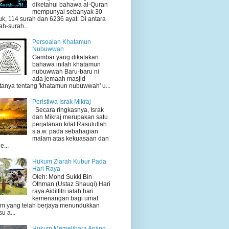
diketahui bahawa al-Quran
mempunyai sebanyak 30
uk, 114 surah dan 6236 ayat. Di antara
ah-surah...
Persoalan Khatamun
Nubuwwah
Gambar yang dikatakan
bahawa inilah khatamun
nubuwwah Baru-baru ni
ada jemaah masjid
tanya tentang 'khatamun nubuwwah' u...
Peristiwa Israk Mikraj
Secara ringkasnya, Israk
dan Mikraj merupakan satu
perjalanan kilat Rasulullah
s.a.w. pada sebahagian
malam atas kekuasaan dan
e...
Hukum Ziarah Kubur Pada
Hari Raya
Oleh: Mohd Sukki Bin
Othman (Ustaz Shauqi) Hari
raya Aidilfitri ialah hari
kemenangan bagi umat
am yang telah berjaya menundukkan
su a...
Hukum Memelihara Anjing