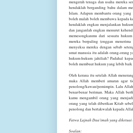
mengerah tenaga dan usaha mereka s
hendaklah
berganding bahu dalam me
Islam. Adapun membantu orang yang 
boleh malah boleh membawa
kepada k
hendaklah engkau menjalankan hukum 
dan janganlah engkau menurut kehen
memesongkanmu dari sesuatu hukum 
mereka berpaling (enggan menerima 
menyeksa mereka dengan
sebab sete
umat manusia itu adalah orang-orang y
hukum-hukum jahiliah? Padahal kepa
boleh membuat hukum yang lebih baik d
Oleh kerana itu setelah Allah meneran
maka Allah memberi amaran agar ti
penolong/kawan/pemimpin.
Lalu Alla
benar-benar beriman.
Maka Allah berf
kamu mengambil orang
yang menjadi
orang yang telah diberikan Kitab seb
penolong dan bertakwalah kepada
Alla
Fatwa Lajnah Daa'imah yang diketuai 
Soalan: