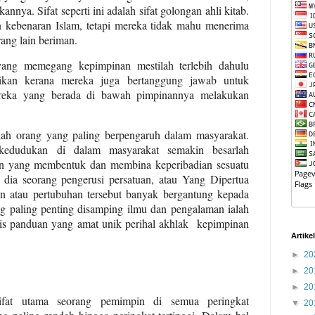
kannya. Sifat seperti ini adalah sifat golongan ahli kitab.
 kebenaran Islam, tetapi mereka tidak mahu menerima
ang lain beriman.
ang memegang kepimpinan mestilah terlebih dahulu
ikan kerana mereka juga bertanggung jawab untuk
ereka yang berada di bawah pimpinannya melakukan
lah orang yang paling berpengaruh dalam masyarakat.
kedudukan di dalam masyarakat semakin besarlah
an yang membentuk dan membina keperibadian sesuatu
dia seorang pengerusi persatuan, atau Yang Dipertua
n atau pertubuhan tersebut banyak bergantung kepada
 paling penting disamping ilmu dan pengalaman ialah
is panduan yang amat unik perihal akhlak
kepimpinan
Artike
►
20
►
20
►
20
ifat utama seorang pemimpin di semua peringkat
▼
20