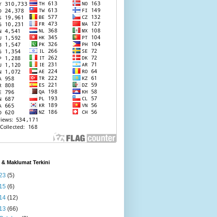
l & Maklumat Terkini
23
(5)
15
(6)
14
(12)
13
(66)