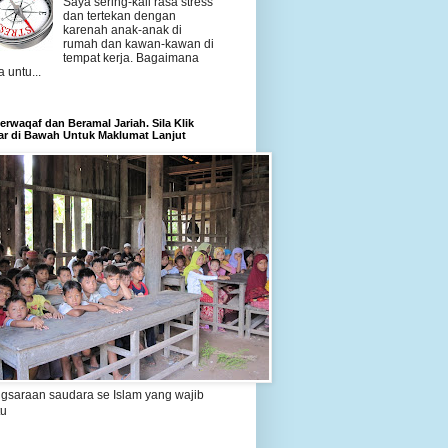
Saya sering-kali rasa stress
dan tertekan dengan
karenah anak-anak di
rumah dan kawan-kawan di
tempat kerja. Bagaimana
a untu...
rwaqaf dan Beramal Jariah. Sila Klik
r di Bawah Untuk Maklumat Lanjut
gsaraan saudara se Islam yang wajib
tu