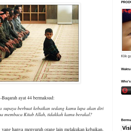
PROD
Klik 
Waktu 
Who's 
-Baqarah ayat 44 bermaksud:
 supaya berbuat kebaikan sedang kamu lupa akan diri
ua membaca Kitab Allah, tidakkah kamu berakal?
Bermul
yang hanya menyuruh orang lain melakukan kebaikan,