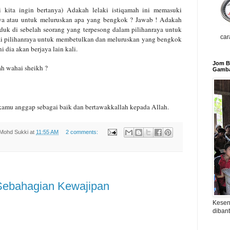
i kita ingin bertanya) Adakah lelaki istiqamah ini memasuki
ya
atau untuk meluruskan apa yang bengkok ?
Jawab ! Adakah
duk di sebelah seorang yang terpesong
dalam pilihanraya untuk
car
i
pilihanraya untuk membetulkan dan meluruskan yang bengkok
ni dia akan berjaya lain kali.
Jom Be
ah wahai sheikh ?
Gamba
kamu anggap sebagai baik dan
bertawakkallah kepada Allah.
Mohd Sukki
at
11:55 AM
2 comments:
ebahagian Kewajipan
Kesen
diban