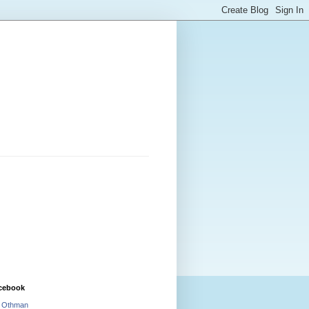
cebook
i Othman