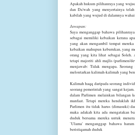
Apakah hukum pilihanraya yang wuju
dan Da'wah yang menyertainya telah 
kabilah yang wujud di
dalamnya wahai 
Jawapan:
Saya menganggap bahawa pilihanraya 
sebagai memiliki kebaikan kerana
apa
yang
akan mengambil tempat mereka 
kebaikan mahupun keburukan, yang me
orang yang kita lihat sebagai Soleh. 
tetapi majoriti ahli majlis (parlimen/
menjawab: Tidak mengapa. Seorang i
melontarkan
kalimah-kalimah yang bena
Kalimah haqq daripada seorang indivi
seorang pemerintah yang sangat kejam.
dalam
Parlimen melainkan bilangan k
manfaat. Tetapi mereka hendaklah ik
Parlimen itu tidak harus
(dimasuki) da
maka adakah kita ada mengatakan ba
duduk bersama mereka untuk menera
`Ulama' menganggap bahawa haram 
beristiqamah duduk