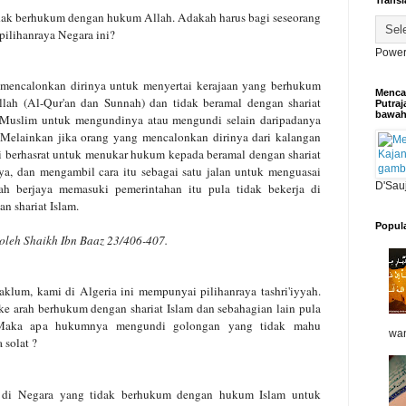
Transl
idak berhukum dengan hukum Allah.
Adakah harus bagi seseorang
pilihanraya Negara ini?
Power
 mencalonkan dirinya untuk
menyertai kerajaan yang berhukum
Mencar
llah (Al-Qur'an dan Sunnah) dan tidak beramal dengan shariat
Putraj
bawa
g Muslim untuk mengundinya atau mengundi
selain daripadanya
. Melainkan
jika orang yang mencalonkan dirinya dari kalangan
 berhasrat untuk menukar hukum kepada beramal
dengan shariat
aya, dan mengambil
cara itu sebagai satu jalan untuk menguasai
D'Sau
ah berjaya memasuki pemerintahan itu pula tidak bekerja di
n shariat Islam.
Popul
oleh Shaikh Ibn Baaz 23/406-407.
klum, kami di Algeria ini
mempunyai pilihanraya tashri'iyyah.
e arah berhukum dengan shariat Islam dan sebahagian lain pula
Maka apa hukumnya mengundi golongan
yang tidak mahu
wan
solat ?
 di Negara yang tidak berhukum
dengan hukum Islam untuk