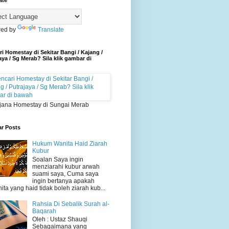
ate
ed by
Translate
i Homestay di Sekitar Bangi / Kajang /
aya / Sg Merab? Sila klik gambar di
h
jana Homestay di Sungai Merab
ar Posts
Hukum Wanita Haid Ziarah
Kubur
Soalan Saya ingin
menziarahi kubur arwah
suami saya, Cuma saya
ingin bertanya apakah
ita yang haid tidak boleh ziarah kub...
Rahsia Di Sebalik Surah al-
Baqarah
Oleh : Ustaz Shauqi
Sebagaimana yang