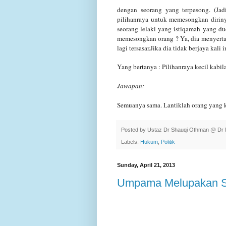
dengan seorang yang terpesong. (Jad
pilihanraya untuk memesongkan dirin
seorang
lelaki yang istiqamah yang du
memesongkan orang ? Ya, dia menyerta
lagi
tersasar.Jika dia tidak berjaya kali i
Yang bertanya : Pilihanraya kecil kabil
Jawapan:
Semuanya sama. Lantiklah orang yang 
Posted by
Ustaz Dr Shauqi Othman @ Dr 
Labels:
Hukum
,
Politik
Sunday, April 21, 2013
Umpama Melupakan S