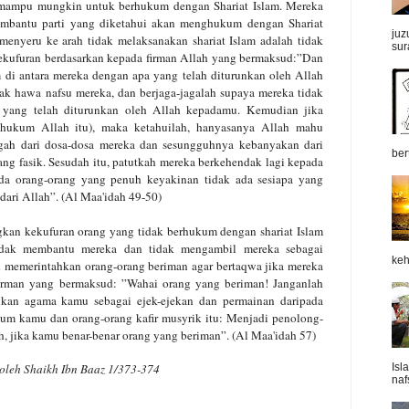
emampu
mungkin untuk berhukum dengan Shariat Islam. Mereka
mbantu parti yang diketahui akan menghukum
dengan Shariat
juz
menyeru ke arah tidak
melaksanakan shariat Islam adalah tidak
sur
ekufuran berdasarkan kepada firman Allah yang bermaksud:”Dan
di antara mereka dengan apa
yang telah diturunkan oleh Allah
dak
hawa nafsu mereka, dan berjaga-jagalah supaya mereka tidak
yang telah diturunkan oleh Allah
kepadamu. Kemudian jika
hukum Allah itu), maka ketahuilah, hanyasanya Allah mahu
ngah dari dosa-dosa mereka dan sesungguhnya kebanyakan dari
ber
ang fasik.
Sesudah itu, patutkah mereka berkehendak lagi kepada
da orang-orang yang penuh keyakinan tidak ada sesiapa yang
ari Allah”.
(Al Maa'idah 49-50)
gkan kekufuran orang yang tidak
berhukum dengan shariat Islam
dak
membantu mereka dan tidak mengambil mereka sebagai
keh
h memerintahkan orang-orang beriman
agar bertaqwa jika mereka
irman yang bermaksud: ”Wahai orang yang beriman! Janganlah
kan agama kamu sebagai ejek-ejekan dan permainan dari
pada
elum kamu dan orang-orang
kafir musyrik itu: Menjadi penolong-
h, jika kamu benar-benar orang yang beriman”.
(Al Maa'idah 57)
oleh Shaikh Ibn Baaz 1/373-374
Isl
naf