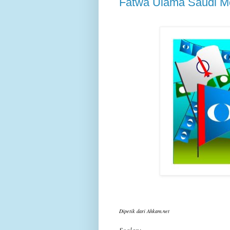
Fatwa Ulama Saudi 
Dipetik dari Ahkam.net
Soalan: