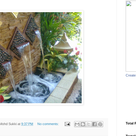
Create
Total 
Mohd Sukki
at
9:37 PM
No comments: