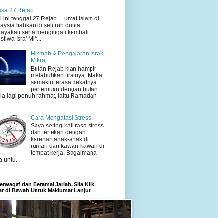
sa 27 Rejab
i ini tanggal 27 Rejab.... umat Islam di
aysia bahkan di seluruh dunia
ayakan serta mengingati kembali
stiwa Isra' Mi'r...
Hikmah & Pengajaran Israk
Mikraj
Bulan Rejab kian hampir
melabuhkan tirainya. Maka
semakin terasa dekatnya
pertemuan dengan bulan
ia lagi penuh rahmat, iaitu Ramadan
Cara Mengatasi Stress
Saya sering-kali rasa stress
dan tertekan dengan
karenah anak-anak di
rumah dan kawan-kawan di
tempat kerja. Bagaimana
a untu...
rwaqaf dan Beramal Jariah. Sila Klik
r di Bawah Untuk Maklumat Lanjut