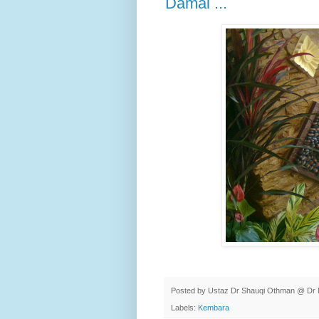
Damai ...
Posted by
Ustaz Dr Shauqi Othman @ Dr 
Labels:
Kembara