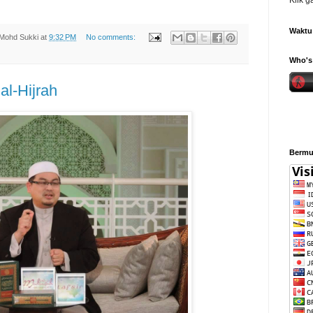
Klik 
Waktu 
Mohd Sukki
at
9:32 PM
No comments:
Who's 
al-Hijrah
Bermul