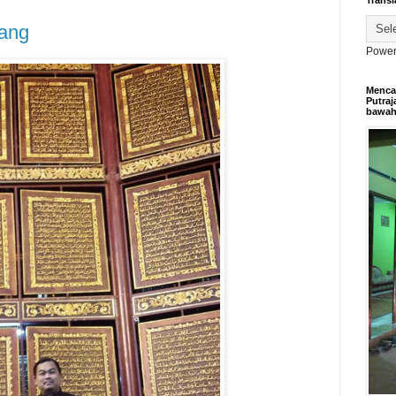
Transl
bang
Power
Mencar
Putraj
bawa