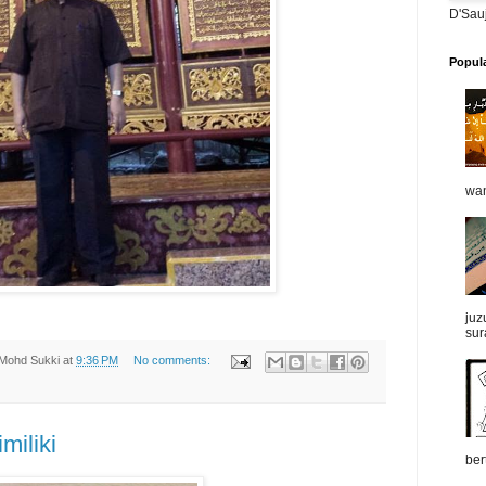
D'Sau
Popul
wan
juz
sur
Mohd Sukki
at
9:36 PM
No comments:
miliki
ber