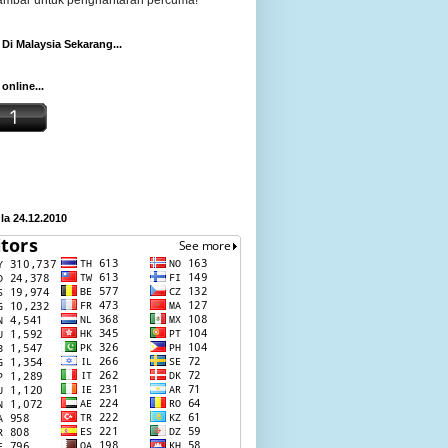
gambar untuk penghantaran percuma!
Di Malaysia Sekarang...
online...
a 24.12.2010