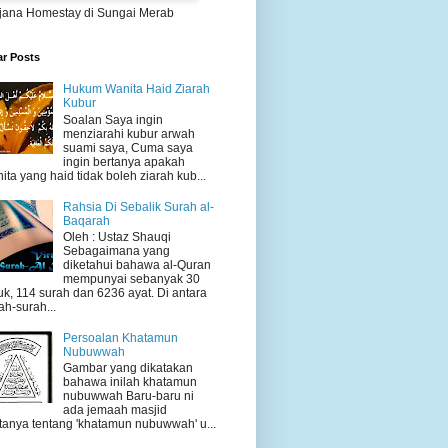
jana Homestay di Sungai Merab
ar Posts
Hukum Wanita Haid Ziarah
Kubur
Soalan Saya ingin
menziarahi kubur arwah
suami saya, Cuma saya
ingin bertanya apakah
ita yang haid tidak boleh ziarah kub...
Rahsia Di Sebalik Surah al-
Baqarah
Oleh : Ustaz Shauqi
Sebagaimana yang
diketahui bahawa al-Quran
mempunyai sebanyak 30
uk, 114 surah dan 6236 ayat. Di antara
ah-surah...
Persoalan Khatamun
Nubuwwah
Gambar yang dikatakan
bahawa inilah khatamun
nubuwwah Baru-baru ni
ada jemaah masjid
tanya tentang 'khatamun nubuwwah' u...