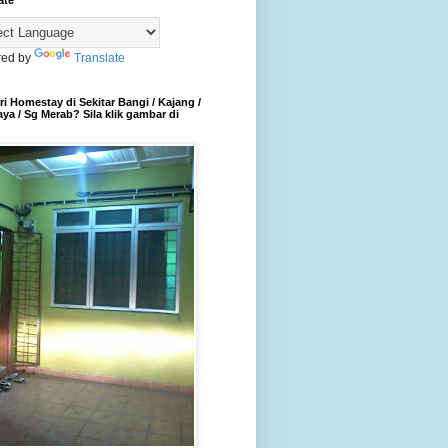
ate
ed by
Translate
i Homestay di Sekitar Bangi / Kajang /
aya / Sg Merab? Sila klik gambar di
h