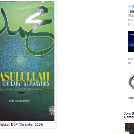
Pua
Har
Mal
mer
peri
mul
al...
car
Jom Be
Gamba
erbitan DBP (Disember 2014)