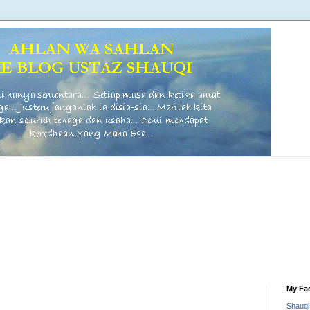
My Fa
Shauq