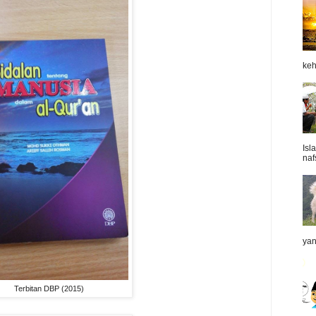
keh
Isl
naf
yan
Terbitan DBP (2015)