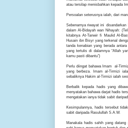
atau tersilap menisbahkan kepada Im
Persoalan seterusnya ialah, dari man
Sebenarnya riwayat ini disandarkan 
dalam Al-Bidayah wan Nihayah: (Tel
kitabnya At-Tanwir fi Maulid Al-Ba
Husain ibn Bisyr yang terkenal denga
tanda kenabian yang berada antara
yang tertulis di dalamnya “Allah y
kamu pasti dibantu”)
Perlu diingat bahawa Imam al-Tirmi
yang berbeza. Imam al-Tirmizi iala
sebaliknya Hakim al-Tirmizi ialah se
Berbalik kepada hadis yang dibaw
menyatakan bahawa darjat hadis terse
mengatakan ianya tidak sabit daripa
Kesimpulannya, hadis tersebut tidak
sabit daripada Rasulullah S.A.W.
Manakala hadis sahih yang datang
nabi hanya menyatakan bentuk dan ru