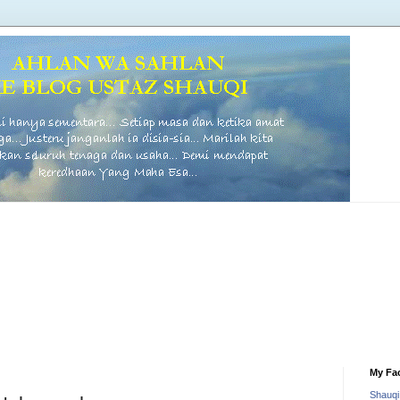
My Fa
Shauq