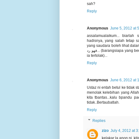
sah?
Reply
Anonymous
June 5, 2012 at 
assalamualaikum... biarla
hadisnya, yang salah tetap s
yang saudara boleh lihat dalam Bukhari, 
فهو رد... (barangsiapa yang beramal dengan amalan yang bukan diperntahkan oleh kami maka
ia tertolak)...
Reply
Anonymous
June 6, 2012 at 
Ustaz ni entah betul ke tidak
menolak kelebihan yang Allah b
kita tbantas...kalu bpandu p
tidak..Bertaubatlah.
Reply
Replies
zizo
July 4, 2012 at 
kelakar la anon ni. ki