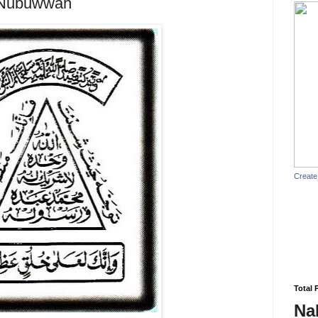
 Nubuwwah
Create
Total 
Na