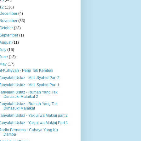
13
(66)
12
(138)
December
(4)
November
(33)
October
(13)
September
(1)
August
(11)
July
(16)
June
(13)
May
(17)
al-Kulliyyah - Pergi Tak Kembali
Tanyalah Ustaz - Mati Syahid Part 2
Tanyalah Ustaz - Mati Syahid Part 1
Tanyalah Ustaz - Rumah Yang Tak
Dimasuki Malaikat 2
Tanyalah Ustaz - Rumah Yang Tak
Dimasuki Malaikat
Tanyalah Ustaz - Yakjuj wa Makjuj part 2
Tanyalah Ustaz - Yakjuj wa Makjuj Part 1
Radio Bernama - Cahaya Yang Ku
Damba