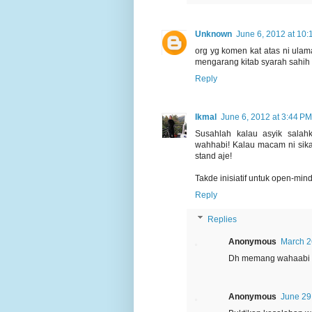
Unknown
June 6, 2012 at 10
org yg komen kat atas ni ulam
mengarang kitab syarah sahih b
Reply
Ikmal
June 6, 2012 at 3:44 PM
Susahlah kalau asyik salahk
wahhabi! Kalau macam ni sika
stand aje!
Takde inisiatif untuk open-mind
Reply
Replies
Anonymous
March 2
Dh memang wahaabi s
Anonymous
June 29