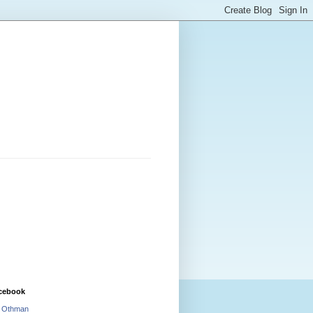
cebook
i Othman