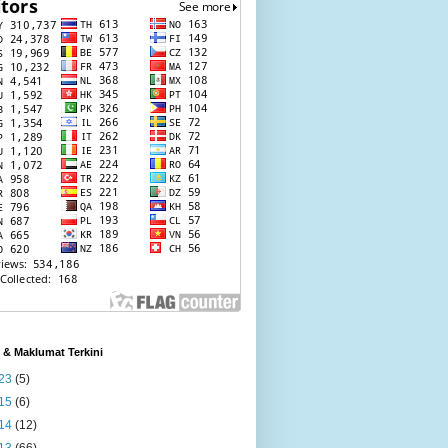
l & Maklumat Terkini
23
(5)
15
(6)
14
(12)