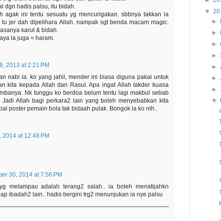
►
20
 dgn hadis palsu, itu bidah.
▼
20
h agak ini tentu sesuatu yg mencurigakan. sbbnya takkan la
►
n tu jer dah dipelihara Allah. nampak sgt benda macam magic.
iasanya karut & bidah.
►
aya la juga = haram.
►
►
6, 2013 at 2:21 PM
►
an nabi la. ko yang jahil, mender ini biasa diguna pakai untuk
►
n kita kepada Allah dan Rasul. Apa ingat Allah takder kuasa
►
ambanya. Nk tunggu ko berdoa belum tentu lagi makbul sebab
 Jadi Allah bagi perkara2 lain yang boleh menyebabkan kita
▼
pal poster pemain bola tak bidaah pulak. Bongok la ko nih..
, 2014 at 12:48 PM
er 30, 2014 at 7:56 PM
i yg melampau adalah terang2 salah.. ia boleh menatijahkn
p ibadah2 lain.. hadis bergini trg2 menunjukan ia nye palsu