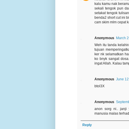
kalu kamu nak beramal
sekali tengok pun da
setakat tengok tulisa
benda2 short cut ini b
cam skim mlm cepat k
Anonymous
March 2
Weh itu tanda kelahir
tujuan memperingatka
ker nk selamatkan h
ko bnyk sangat dosa.
ingat Allah. Kalau tam
Anonymous
June 12
btol3X
Anonymous
Septemb
anon sorg ni.. janj
manusia malas terhada
Reply