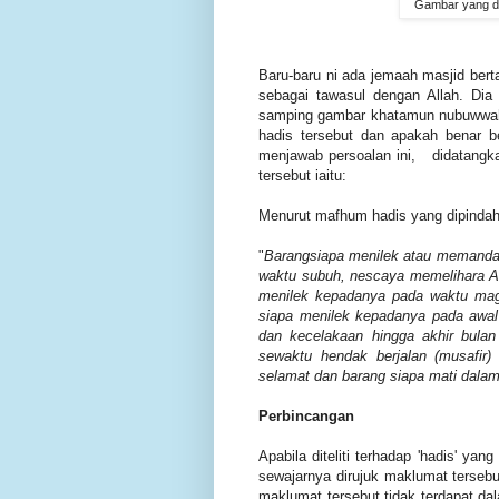
Gambar yang d
Baru-baru ni ada jemaah masjid ber
sebagai tawasul dengan Allah. Dia
samping gambar khatamun nubuwwah t
hadis tersebut dan apakah benar 
menjawab persoalan ini, didatangka
tersebut iaitu:
Menurut mafhum hadis yang dipindah
"
Barangsiapa menilek atau memanda
waktu subuh, nescaya memelihara A
menilek kepadanya pada waktu maghr
siapa menilek kepadanya pada awal 
dan kecelakaan hingga akhir bulan
sewaktu hendak berjalan (musafir)
selamat dan barang siapa mati dalam 
Perbincangan
Apabila diteliti terhadap 'hadis' ya
sewajarnya dirujuk maklumat tersebu
maklumat tersebut tidak terdapat da