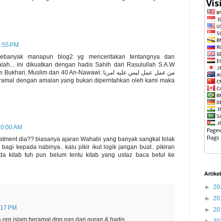
5:55 PM
h sebanyak manapun blog2 yg menceritakan tentangnya dan
alah... ini dikuatkan dengan hadis Sahih dari Rasulullah S.A.W
Muslim dan 40 An-Nawawi: من عمل عمل ليس عليه امرنا
10:00 AM
 statment dia?? biasanya ajaran Wahabi yang banyak sangkal tolak
agi kepada nabinya.. kalu pikir ikut logik jangan buat.. pikiran
ada kitab tuh pun belum tentu kitab yang ustaz baca betul ke
Artike
►
20
►
20
3:17 PM
►
20
ta org islam beramal dgn nas dari quran & hadis.