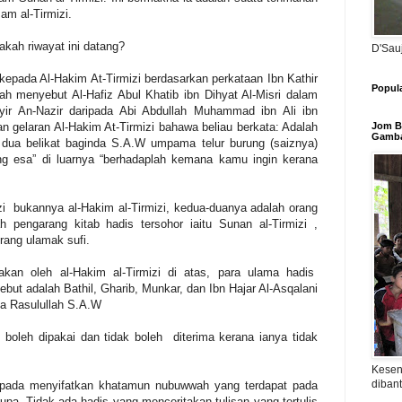
am al-Tirmizi.
akah riwayat ini datang?
D'Sau
kepada Al-Hakim At-Tirmizi berdasarkan perkataan Ibn Kathir
Popul
ah menyebut Al-Hafiz Abul Khatib ibn Dihyat Al-Misri dalam
syir An-Nazir daripada Abi Abdullah Muhammad ibn Ali ibn
Jom Be
n gelaran Al-Hakim At-Tirmizi bahawa beliau berkata: Adalah
Gamba
 dua belikat baginda S.A.W umpama telur burung (saiznya)
ang esa” di luarnya “berhadaplah kemana kamu ingin kerana
zi bukannya al-Hakim al-Tirmizi, kedua-duanya adalah orang
h pengarang kitab hadis tersohor iaitu Sunan al-Tirmizi ,
orang ulamak sufi.
akan oleh al-Hakim al-Tirmizi di atas, para ulama hadis
but adalah Bathil, Gharib, Munkar, dan Ibn Hajar Al-Asqalani
da Rasulullah S.A.W
 boleh dipakai dan tidak boleh diterima kerana ianya tidak
Kesen
diban
 pada menyifatkan khatamun nubuwwah yang terdapat pada
pa. Tidak ada hadis yang menceritakan tulisan yang tertulis