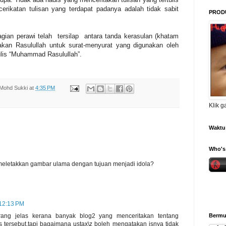
rikatan tulisan yang terdapat padanya adalah tidak sabit
PROD
agian perawi telah tersilap antara tanda kerasulan (khatam
kan Rasulullah untuk surat-menyurat yang digunakan oleh
tulis “Muhammad Rasulullah”.
Mohd Sukki
at
4:35 PM
Klik 
Waktu 
Who's 
eletakkan gambar ulama dengan tujuan menjadi idola?
 12:13 PM
yrang jelas kerana banyak blog2 yang menceritakan tentang
Bermul
ersebut.tapi bagaimana ustax\z boleh mengatakan isnya tidak