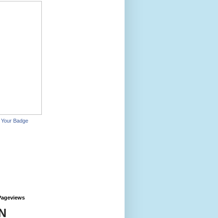
 Your Badge
Pageviews
N