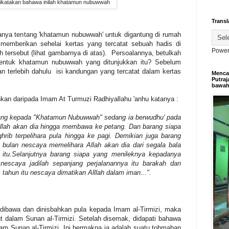
ikatakan bahawa inilah khatamun nubuwwah
Transl
tanya tentang 'khatamun nubuwwah' untuk digantung di rumah
 memberikan sehelai kertas yang tercatat sebuah hadis di
Power
ersebut (lihat gambarnya di atas). Persoalannya, betulkah
bentuk khatamun nubuwwah yang ditunjukkan itu? Sebelum
n terlebih dahulu isi kandungan yang tercatat dalam kertas
Mencar
Putraj
bawa
kan daripada Imam At Turmuzi Radhiyallahu 'anhu katanya :
ng kepada "Khatamun Nubuwwah" sedang ia berwudhu' pada
llah akan dia hingga membawa ke petang. Dan barang siapa
ib terpelihara pula hingga ke pagi. Demikian juga barang
bulan nescaya memelihara Allah akan dia dari segala bala
 itu.Selanjutnya barang siapa yang menileknya kepadanya
 nescaya jadilah sepanjang perjalanannya itu barakah dan
tahun itu nescaya dimatikan Alllah dalam iman...".
ng dibawa dan dinisbahkan pula kepada Imam al-Tirmizi, maka
t dalam Sunan al-Tirmizi. Setelah disemak, didapati bahawa
lam Sunan al-Tirmizi. Ini bermakna ia adalah suatu tohmahan