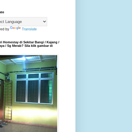
ate
ed by
Translate
i Homestay di Sekitar Bangi / Kajang /
aya / Sg Merab? Sila klik gambar di
h