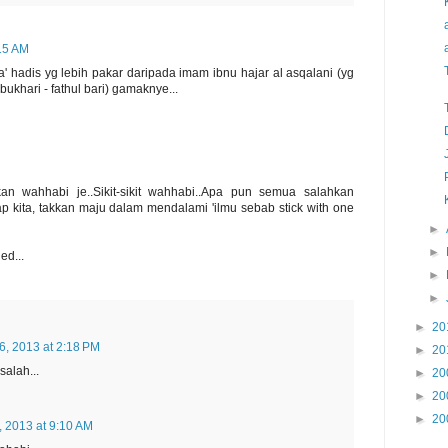
:15 AM
a' hadis yg lebih pakar daripada imam ibnu hajar al asqalani (yg
ukhari - fathul bari) gamaknye...
an wahhabi je..Sikit-sikit wahhabi..Apa pun semua salahkan
p kita, takkan maju dalam mendalami 'ilmu sebab stick with one
►
►
ed...
►
►
►
20
6, 2013 at 2:18 PM
►
20
alah...
►
20
►
20
►
20
, 2013 at 9:10 AM