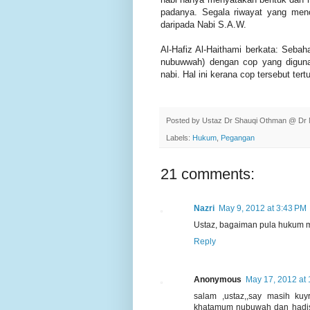
padanya. Segala riwayat yang mence
daripada Nabi S.A.W.
Al-Hafiz Al-Haithami berkata: Sebah
nubuwwah) dengan cop yang diguna
nabi. Hal ini kerana cop tersebut ter
Posted by
Ustaz Dr Shauqi Othman @ Dr 
Labels:
Hukum
,
Pegangan
21 comments:
Nazri
May 9, 2012 at 3:43 PM
Ustaz, bagaiman pula hukum m
Reply
Anonymous
May 17, 2012 at
salam ,ustaz,,say masih ku
khatamum nubuwah dan hadis t