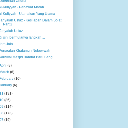
Kelebihan Dhuha
al-Kuliyyah - Penawar Marah
al-Kuliyyah - Utamakan Yang Utama
Tanyalah Ustaz - Kesilapan Dalam Solat
Part 2
Tanyalah Ustaz
Di sini bermulanya langkah ...
Jom Join
Persoalan Khatamun Nubuwwah
Karnival Masjid Bandar Baru Bangi
April
(8)
March
(6)
February
(10)
January
(6)
11
(131)
10
(86)
09
(114)
08
(173)
07
(19)