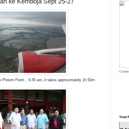
kan ke Kemboja Sept 25-27
Create
ke Phnom Penh... 6.55 am, it takes approximately 1h 50m
Total 