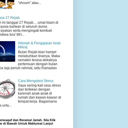
“shoum” atau...
sa 27 Rejab
i ini tanggal 27 Rejab.... umat Islam di
aysia bahkan di seluruh dunia
ayakan serta mengingati kembali
stiwa Isra' Mi'r...
Hikmah & Pengajaran Israk
Mikraj
Bulan Rejab kian hampir
melabuhkan tirainya. Maka
semakin terasa dekatnya
pertemuan dengan bulan
ia lagi penuh rahmat, iaitu Ramadan
Cara Mengatasi Stress
Saya sering-kali rasa stress
dan tertekan dengan
karenah anak-anak di
rumah dan kawan-kawan di
tempat kerja. Bagaimana
a untu...
rwaqaf dan Beramal Jariah. Sila Klik
r di Bawah Untuk Maklumat Lanjut