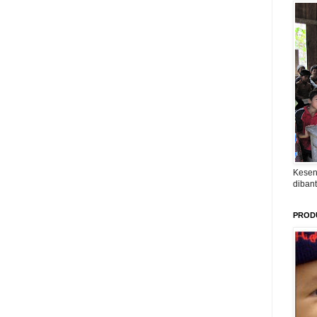
Kesen
diban
PROD