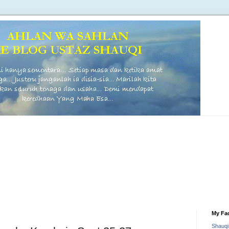
My Fa
Shauq