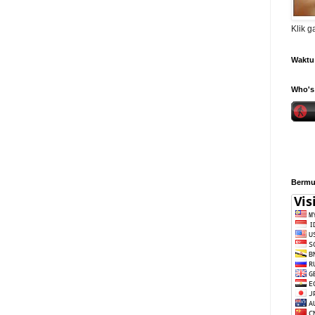
Klik 
Waktu 
Who's 
Bermul