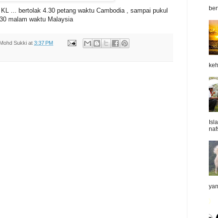
ber
KL ... bertolak 4.30 petang waktu Cambodia , sampai pukul
.30 malam waktu Malaysia
Mohd Sukki
at
3:37 PM
keh
Isl
naf
yan