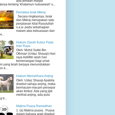
ada jemaah masjid
tanya tentang 'khatamun nubuwwah' u...
Peristiwa Israk Mikraj
Secara ringkasnya, Israk
dan Mikraj merupakan satu
perjalanan kilat Rasulullah
s.a.w. pada sebahagian
malam atas kekuasaan dan
e...
Hukum Ziarah Kubur Pada
Hari Raya
Oleh: Mohd Sukki Bin
Othman (Ustaz Shauqi) Hari
raya Aidilfitri ialah hari
kemenangan bagi umat
am yang telah berjaya menundukkan
su a...
Hukum Memelihara Anjing
Oleh: Ustaz Shauqi Apabila
disebut sahaja anjing, maka
bermacam-macam persepsi
akan timbul. Ada yang jijik
melihat anjing, ada pula
g b...
Makna Puasa Ramadhan
1. (a) Makna puasa . Puasa
dalam bahasa arab disebut