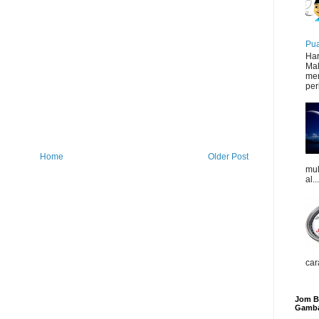
Pua
Har
Mal
mer
peri
Home
Older Post
mul
al...
car
Jom Be
Gamba