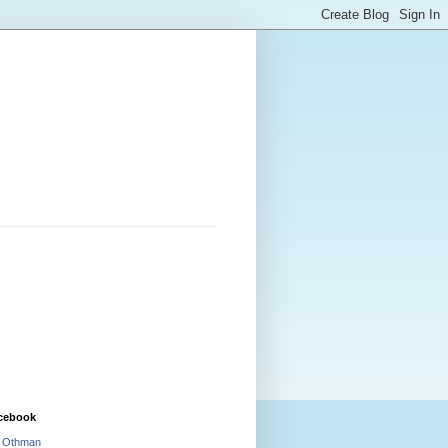
cebook
i Othman