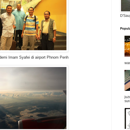
D'Sau
Popul
emi Imam Syafei di airport Phnom Penh
wan
juz
sur