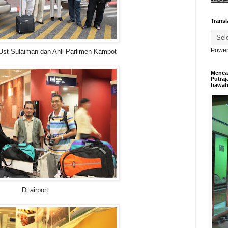
Transl
Power
Ust Sulaiman dan Ahli Parlimen Kampot
Mencar
Putraj
bawa
Di airport