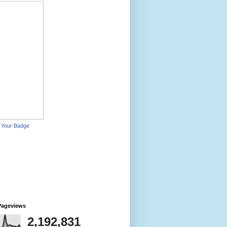
 Your Badge
Pageviews
2,192,831