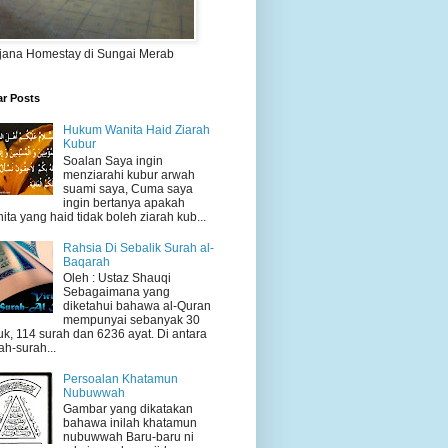
jana Homestay di Sungai Merab
ar Posts
Hukum Wanita Haid Ziarah
Kubur
Soalan Saya ingin
menziarahi kubur arwah
suami saya, Cuma saya
ingin bertanya apakah
ita yang haid tidak boleh ziarah kub...
Rahsia Di Sebalik Surah al-
Baqarah
Oleh : Ustaz Shauqi
Sebagaimana yang
diketahui bahawa al-Quran
mempunyai sebanyak 30
uk, 114 surah dan 6236 ayat. Di antara
ah-surah...
Persoalan Khatamun
Nubuwwah
Gambar yang dikatakan
bahawa inilah khatamun
nubuwwah Baru-baru ni