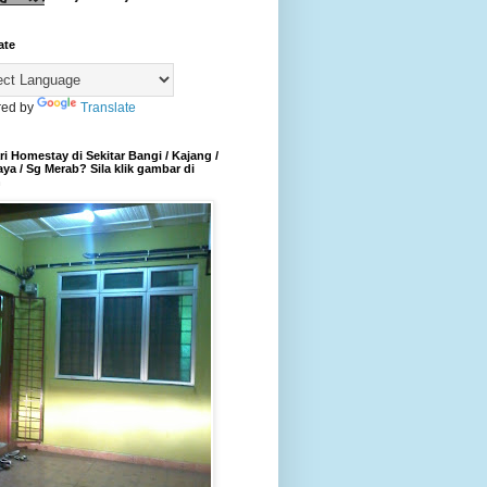
ate
ed by
Translate
i Homestay di Sekitar Bangi / Kajang /
aya / Sg Merab? Sila klik gambar di
h