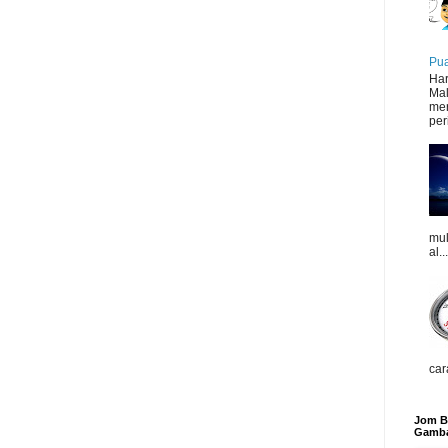
Pua
Har
Mal
mer
peri
mul
al...
car
Jom Be
Gamba