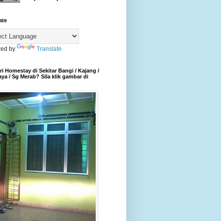
ate
ed by
Translate
i Homestay di Sekitar Bangi / Kajang /
aya / Sg Merab? Sila klik gambar di
h