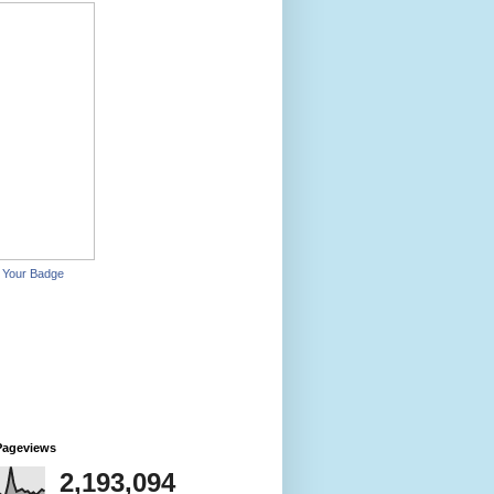
 Your Badge
Pageviews
2,193,094