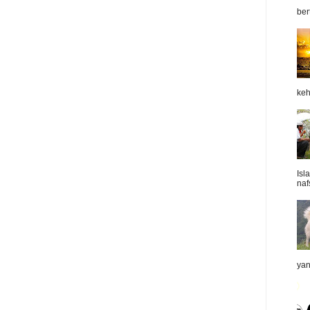
ber
keh
Isl
naf
yan