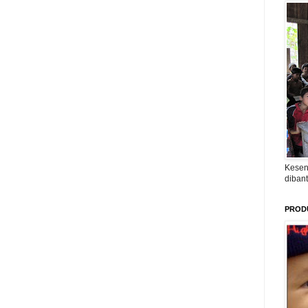
Kesen
diban
PROD