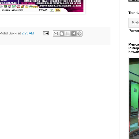
Transl
Power
Mohd Sukki
at
2:23 AM
Mencar
Putraj
bawa