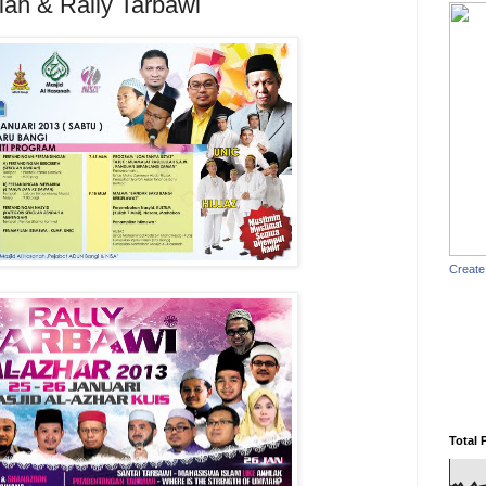
lah & Rally Tarbawi
Create
Total 