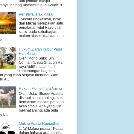
ada jemaah masjid
tanya tentang 'khatamun nubuwwah' u...
Peristiwa Israk Mikraj
Secara ringkasnya, Israk
dan Mikraj merupakan satu
perjalanan kilat Rasulullah
s.a.w. pada sebahagian
malam atas kekuasaan dan
e...
Hukum Ziarah Kubur Pada
Hari Raya
Oleh: Mohd Sukki Bin
Othman (Ustaz Shauqi) Hari
raya Aidilfitri ialah hari
kemenangan bagi umat
am yang telah berjaya menundukkan
su a...
Hukum Memelihara Anjing
Oleh: Ustaz Shauqi Apabila
disebut sahaja anjing, maka
bermacam-macam persepsi
akan timbul. Ada yang jijik
melihat anjing, ada pula
g b...
Makna Puasa Ramadhan
1. (a) Makna puasa . Puasa
dalam bahasa arab disebut