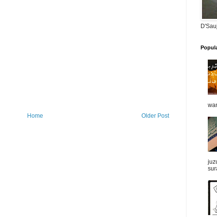
D'Sau
Popul
wan
Home
Older Post
juz
sur