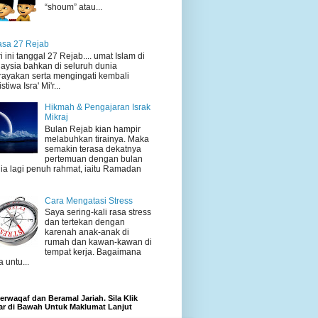
“shoum” atau...
sa 27 Rejab
i ini tanggal 27 Rejab.... umat Islam di
aysia bahkan di seluruh dunia
ayakan serta mengingati kembali
stiwa Isra' Mi'r...
Hikmah & Pengajaran Israk
Mikraj
Bulan Rejab kian hampir
melabuhkan tirainya. Maka
semakin terasa dekatnya
pertemuan dengan bulan
ia lagi penuh rahmat, iaitu Ramadan
Cara Mengatasi Stress
Saya sering-kali rasa stress
dan tertekan dengan
karenah anak-anak di
rumah dan kawan-kawan di
tempat kerja. Bagaimana
a untu...
rwaqaf dan Beramal Jariah. Sila Klik
r di Bawah Untuk Maklumat Lanjut