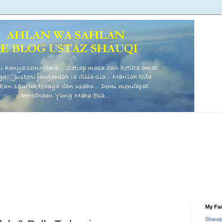
My Fa
Shauq