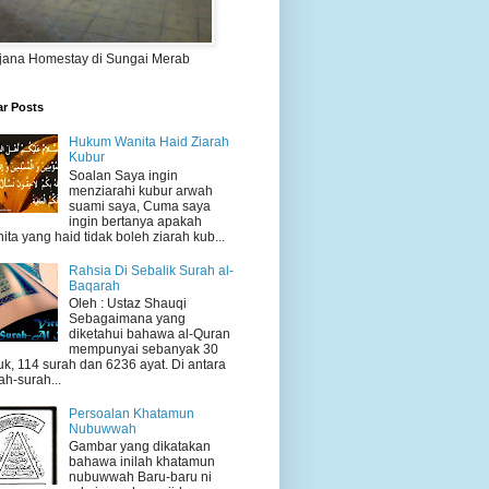
jana Homestay di Sungai Merab
ar Posts
Hukum Wanita Haid Ziarah
Kubur
Soalan Saya ingin
menziarahi kubur arwah
suami saya, Cuma saya
ingin bertanya apakah
ita yang haid tidak boleh ziarah kub...
Rahsia Di Sebalik Surah al-
Baqarah
Oleh : Ustaz Shauqi
Sebagaimana yang
diketahui bahawa al-Quran
mempunyai sebanyak 30
uk, 114 surah dan 6236 ayat. Di antara
ah-surah...
Persoalan Khatamun
Nubuwwah
Gambar yang dikatakan
bahawa inilah khatamun
nubuwwah Baru-baru ni