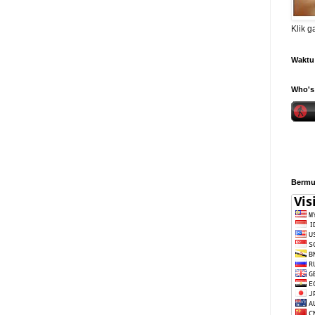
Klik 
Waktu 
Who's 
Bermul