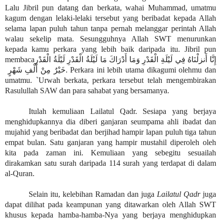
Lalu Jibril pun datang dan berkata, wahai Muhammad, umatmu
kagum dengan lelaki-lelaki tersebut yang beribadat kepada Allah
selama lapan puluh tahun tanpa pernah melanggar perintah Allah
walau sekelip mata. Sesungguhnya Allah SWT menurunkan
kepada kamu perkara yang lebih baik daripada itu. Jibril pun
membaca
إِنَّا أَنزلْنَاهُ فِي لَيْلَةِ الْقَدْرِ وَمَا أَدْرَاكَ مَا لَيْلَةُ الْقَدْرِ لَيْلَةُ الْقَدْرِ
خَيْرٌ مِنْ أَلْفِ شَهْرٍ
. Perkara ini lebih utama dikagumi olehmu dan
umatmu. `Urwah berkata, perkara tersebut telah mengembirakan
Rasulullah SAW dan para sahabat yang bersamanya.
Itulah kemuliaan Lailatul Qadr. Sesiapa yang berjaya
menghidupkannya dia diberi ganjaran seumpama ahli ibadat dan
mujahid yang beribadat dan berjihad hampir lapan puluh tiga tahun
empat bulan. Satu ganjaran yang hampir mustahil diperoleh oleh
kita pada zaman ini. Kemuliaan yang sebegitu sesuailah
dirakamkan satu surah daripada 114 surah yang terdapat di dalam
al-Quran.
Selain itu, kelebihan Ramadan dan juga
Lailatul Qadr
juga
dapat dilihat pada keampunan yang ditawarkan oleh Allah SWT
khusus kepada hamba-hamba-Nya yang berjaya menghidupkan