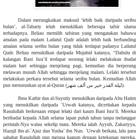
Dalam merungkaikan maksud ‘lebih baik daripada seribu
bulan’, al-Tabariy telah menukilkan beberapa tafsir ulama
terhadapnya. Beliau memilih tafsiran yang mengatakan bahawa
amalan pada malam Lailatul Qadr adalah lebih baik berbanding
amalan selama seribu bulan yang tidak terdapat padanya Lailatul
Qadr. Beliau menukilkan daripada Mujahid katanya, “Dahulu di
kalangan Bani Isra’il terdapat seorang lelaki melakukan ibadat
malam hari sehingga menjelang pagi, kemudian dia berperang
melawan musuh Allah sehingga menjelang malam. Lelaki tersebut
melakukan perkara tersebut selama seribu bulan. Kemudian Allah
pun menurunkan ayat al-Quran (
ليلة القدر خير من ألف شهر
).
Ibnu Kathir dan al-Suyutiy menukilkan daripada Abu Hatim
yang menukilkan daripada `Urwah katanya, diceritakan kepada
Rasulullah berkenaan empat lelaki dari kaum Bani Isra’il. Mereka
beribadat kepada Allah selama lapan puluh tahun tanpa melanggar
perintah-Nya walau sekelip mata. Mereka ialah Ayyub, Zakariyya,
Hazqil ibn al-`Ajuz dan Yusha` ibn Nun. `Urwah berkata, lalu para
sahabat Rasulullah pun merasa kagum dengan ketekunan mereka.