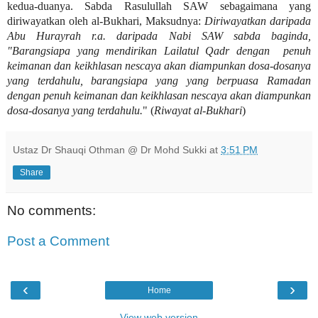
kedua-duanya. Sabda Rasulullah SAW sebagaimana yang
diriwayatkan oleh al-Bukhari, Maksudnya:
Diriwayatkan daripada
Abu Hurayrah r.a. daripada Nabi SAW sabda baginda,
"Barangsiapa yang mendirikan Lailatul Qadr dengan
penuh
keimanan dan keikhlasan nescaya akan diampunkan dosa-dosanya
yang terdahulu, barangsiapa yang yang berpuasa Ramadan
dengan penuh keimanan dan keikhlasan nescaya akan diampunkan
dosa-dosanya yang terdahulu.
" (
Riwayat al-Bukhari
)
Ustaz Dr Shauqi Othman @ Dr Mohd Sukki
at
3:51 PM
Share
No comments:
Post a Comment
‹
›
Home
View web version