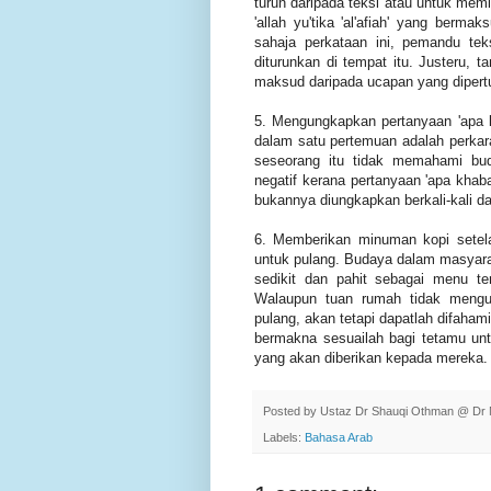
turun daripada teksi atau untuk memi
'allah yu'tika 'al'afiah' yang berm
sahaja perkataan ini, pemandu te
diturunkan di tempat itu. Justeru,
maksud daripada ucapan yang dipert
5. Mengungkapkan pertanyaan 'apa kh
dalam satu pertemuan adalah perkar
seseorang itu tidak memahami bu
negatif kerana pertanyaan 'apa kha
bukannya diungkapkan berkali-kali d
6. Memberikan minuman kopi setel
untuk pulang. Budaya dalam masyar
sedikit dan pahit sebagai menu t
Walaupun tuan rumah tidak mengu
pulang, akan tetapi dapatlah difaham
bermakna sesuailah bagi tetamu unt
yang akan diberikan kepada mereka.
Posted by
Ustaz Dr Shauqi Othman @ Dr 
Labels:
Bahasa Arab