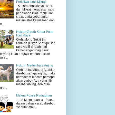
Peristiwa Israk Mikraj
Secara ringkasnya, Israk
dan Mikraj merupakan satu
perjalanan kilat Rasulullah
s.a.w. pada sebahagian
malam atas kekuasaan dan
e...
Hukum Ziarah Kubur Pada
Hari Raya
Oleh: Mohd Sukki Bin
Othman (Ustaz Shauqi) Hari
raya Aidilfitri ialah hari
kemenangan bagi umat
am yang telah berjaya menundukkan
su a...
Hukum Memelihara Anjing
Oleh: Ustaz Shauqi Apabila
disebut sahaja anjing, maka
bermacam-macam persepsi
akan timbul. Ada yang jijik
melihat anjing, ada pula
g b...
Makna Puasa Ramadhan
1. (a) Makna puasa . Puasa
dalam bahasa arab disebut
“shoum” atau...