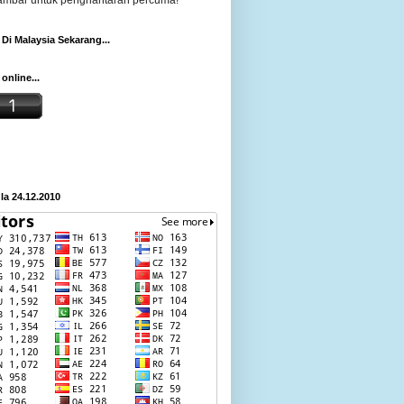
gambar untuk penghantaran percuma!
Di Malaysia Sekarang...
online...
a 24.12.2010