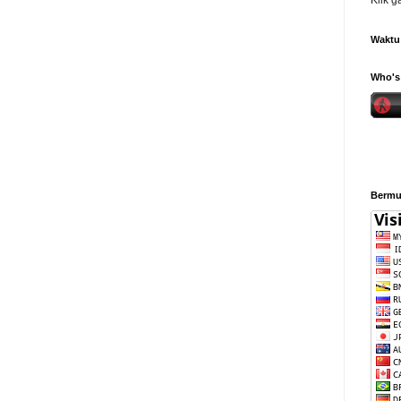
Klik 
Waktu 
Who's 
Bermul