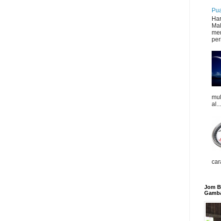
Pua
Har
Mal
mer
peri
mul
al...
car
Jom Be
Gamba