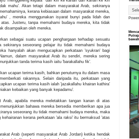
 'menggeleng kepala ' dari kiri ke kanan dan kanan ke kiri
Transl
dak mahu'. Akan tetapi dalam masyarakat Arab, sekiranya
n memahaminya, kerana kebiasaan dalam masyarakat mereka,
ahu' , mereka menggunakan isyarat bunyi pada lidah dan
Power
e atas. Justeru, tanpa memahami budaya mereka, kita tidak
k disampaikan oleh mereka.
Mencar
Putraj
urkan sebagai suatu ucapan penghargaan terhadap sesuatu
bawa
ya sekiranya seseorang pelajar itu tidak memahami budaya
eka hanyalah akan mengucapkan perkataan 'syukran' bagi
Namun, dalam masyarakat Arab itu sendiri, mereka sering
njukkan tanda terima kasih iaitu 'barakallahu fik'.
kkan ucapan terima kasih, bahkan penuturnya itu dalam masa
emberkati rakannya. Selain daripada itu, perkataan yang
kan ucapan terima kasih ialah 'jazakallahu khairan kathira'
niakan kebaikan yang banyak kepadamu'.
 Arab, apabila mereka meletakkan tangan kanan di atas
 ini menunjukkan bahawa mereka bersedia memberikan apa jua
kiranya seseorang itu tidak memahami budaya mereka, maka
kehairanan kerana perkataan 'ala raksi' itu bermaksud 'atas
akat Arab (seperti masyarakat Arab Jordan) ketika hendak