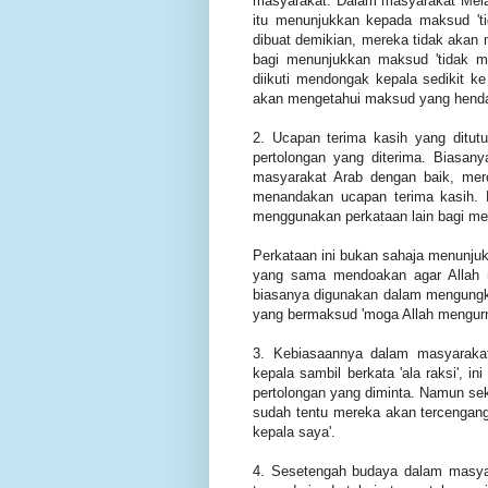
masyarakat. Dalam masyarakat Melayu
itu menunjukkan kepada maksud 'ti
dibuat demikian, mereka tidak aka
bagi menunjukkan maksud 'tidak m
diikuti mendongak kepala sedikit k
akan mengetahui maksud yang henda
2. Ucapan terima kasih yang ditut
pertolongan yang diterima. Biasan
masyarakat Arab dengan baik, mer
menandakan ucapan terima kasih. 
menggunakan perkataan lain bagi menu
Perkataan ini bukan sahaja menunju
yang sama mendoakan agar Allah m
biasanya digunakan dalam mengungkap
yang bermaksud 'moga Allah mengur
3. Kebiasaannya dalam masyarakat
kepala sambil berkata 'ala raksi',
pertolongan yang diminta. Namun se
sudah tentu mereka akan tercengang 
kepala saya'.
4. Sesetengah budaya dalam masyar