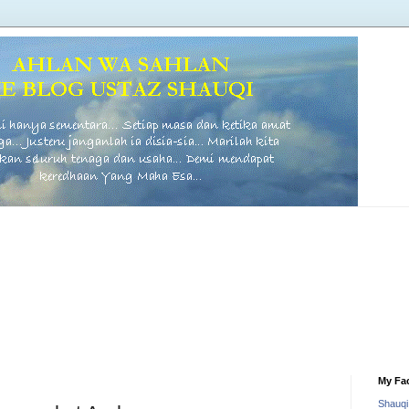
My Fa
Shauq