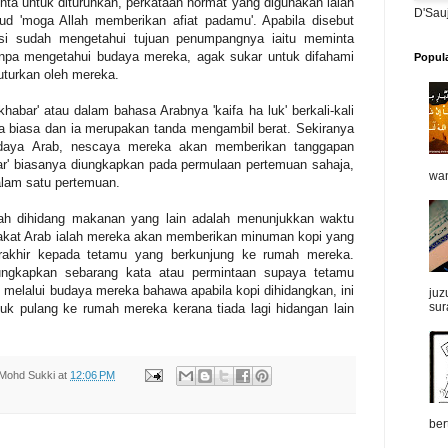
nta untuk diturunkan, perkataan hormat yang digunakan ialah
D'Sau
aksud 'moga Allah memberikan afiat padamu'. Apabila disebut
ksi sudah mengetahui tujuan penumpangnya iaitu meminta
 tanpa mengetahui budaya mereka, agak sukar untuk difahami
Popul
uturkan oleh mereka.
abar' atau dalam bahasa Arabnya 'kaifa ha luk' berkali-kali
a biasa dan ia merupakan tanda mengambil berat. Sekiranya
daya Arab, nescaya mereka akan memberikan tanggapan
bar' biasanya diungkapkan pada permulaan pertemuan sahaja,
wan
alam satu pertemuan.
ah dihidang makanan yang lain adalah menunjukkan waktu
akat Arab ialah mereka akan memberikan minuman kopi yang
erakhir kepada tetamu yang berkunjung ke rumah mereka.
ngkapkan sebarang kata atau permintaan supaya tetamu
i melalui budaya mereka bahawa apabila kopi dihidangkan, ini
juz
sur
uk pulang ke rumah mereka kerana tiada lagi hidangan lain
Mohd Sukki
at
12:06 PM
ber