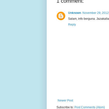
1 comment:
Unknown
November 29, 2012 
Salam, info berguna. Jazakalla
Reply
Newer Post
Subscribe to:
Post Comments (Atom)