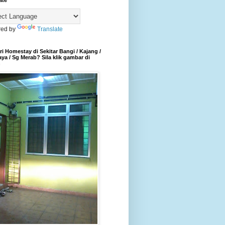
ate
ed by
Translate
i Homestay di Sekitar Bangi / Kajang /
aya / Sg Merab? Sila klik gambar di
h