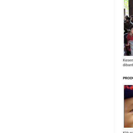
Kesen
diban
PROD