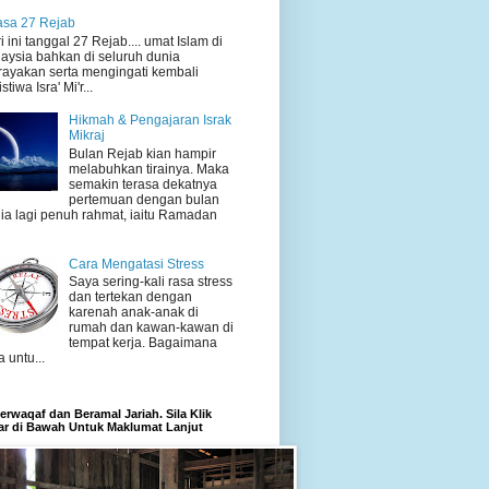
sa 27 Rejab
i ini tanggal 27 Rejab.... umat Islam di
aysia bahkan di seluruh dunia
ayakan serta mengingati kembali
stiwa Isra' Mi'r...
Hikmah & Pengajaran Israk
Mikraj
Bulan Rejab kian hampir
melabuhkan tirainya. Maka
semakin terasa dekatnya
pertemuan dengan bulan
ia lagi penuh rahmat, iaitu Ramadan
Cara Mengatasi Stress
Saya sering-kali rasa stress
dan tertekan dengan
karenah anak-anak di
rumah dan kawan-kawan di
tempat kerja. Bagaimana
a untu...
rwaqaf dan Beramal Jariah. Sila Klik
r di Bawah Untuk Maklumat Lanjut