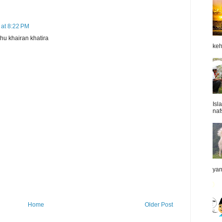
at 8:22 PM
hu khairan khatira
keh
Isl
naf
yan
Home
Older Post