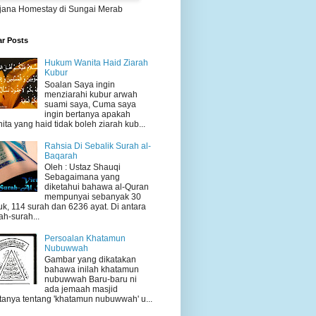
jana Homestay di Sungai Merab
ar Posts
Hukum Wanita Haid Ziarah
Kubur
Soalan Saya ingin
menziarahi kubur arwah
suami saya, Cuma saya
ingin bertanya apakah
ita yang haid tidak boleh ziarah kub...
Rahsia Di Sebalik Surah al-
Baqarah
Oleh : Ustaz Shauqi
Sebagaimana yang
diketahui bahawa al-Quran
mempunyai sebanyak 30
uk, 114 surah dan 6236 ayat. Di antara
ah-surah...
Persoalan Khatamun
Nubuwwah
Gambar yang dikatakan
bahawa inilah khatamun
nubuwwah Baru-baru ni
ada jemaah masjid
tanya tentang 'khatamun nubuwwah' u...