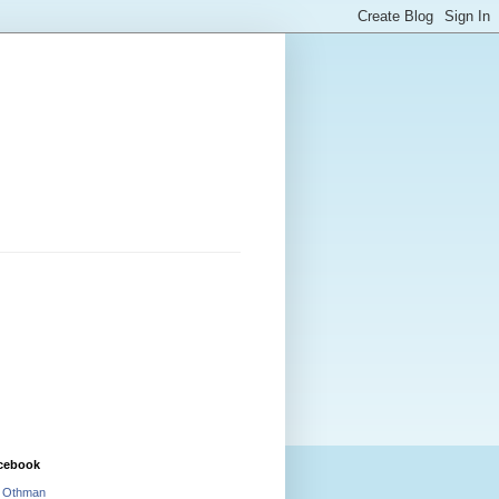
cebook
i Othman