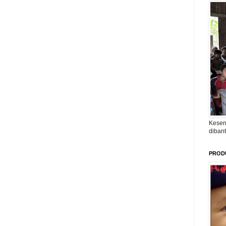
Kesen
diban
PROD