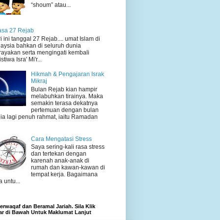
“shoum” atau...
sa 27 Rejab
i ini tanggal 27 Rejab.... umat Islam di
aysia bahkan di seluruh dunia
ayakan serta mengingati kembali
stiwa Isra' Mi'r...
Hikmah & Pengajaran Israk
Mikraj
Bulan Rejab kian hampir
melabuhkan tirainya. Maka
semakin terasa dekatnya
pertemuan dengan bulan
ia lagi penuh rahmat, iaitu Ramadan
Cara Mengatasi Stress
Saya sering-kali rasa stress
dan tertekan dengan
karenah anak-anak di
rumah dan kawan-kawan di
tempat kerja. Bagaimana
a untu...
rwaqaf dan Beramal Jariah. Sila Klik
r di Bawah Untuk Maklumat Lanjut