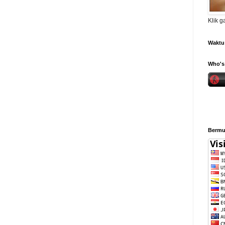
Klik 
Waktu 
Who's 
Bermul