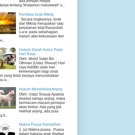
ada jemaah masjid
tanya tentang 'khatamun nubuwwah' u...
Peristiwa Israk Mikraj
Secara ringkasnya, Israk
dan Mikraj merupakan satu
perjalanan kilat Rasulullah
s.a.w. pada sebahagian
malam atas kekuasaan dan
e...
Hukum Ziarah Kubur Pada
Hari Raya
Oleh: Mohd Sukki Bin
Othman (Ustaz Shauqi) Hari
raya Aidilfitri ialah hari
kemenangan bagi umat
am yang telah berjaya menundukkan
su a...
Hukum Memelihara Anjing
Oleh: Ustaz Shauqi Apabila
disebut sahaja anjing, maka
bermacam-macam persepsi
akan timbul. Ada yang jijik
melihat anjing, ada pula
g b...
Makna Puasa Ramadhan
1. (a) Makna puasa . Puasa
dalam bahasa arab disebut