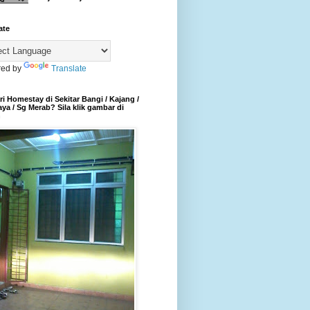
ate
ed by
Translate
i Homestay di Sekitar Bangi / Kajang /
aya / Sg Merab? Sila klik gambar di
h