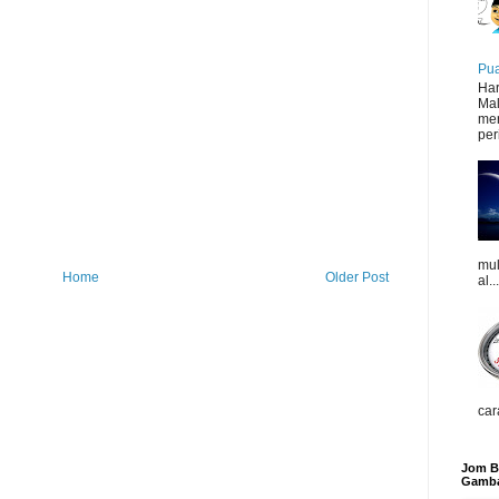
Pua
Har
Mal
mer
peri
mul
Home
Older Post
al...
car
Jom Be
Gamba