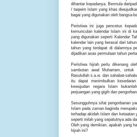
dihantar kepadanya. Bermula daripad
/ taqwim Islam yang khas diwujudka
bagai yang digunakan oleh bangsa-b
Peristiwa ini juga pencetus kepa
kemunculan kalendar Islam ini di k
yang digunakan seperti Kalendar Ta
kalendar lain yang berasal dari tahu
tahun yang terdapat di dalamnya pe
dijadikan asas permulaan tahun pert
Peristiwa hijrah perlu dikenang o
sambutan awal Muharram, untuk m
Rasulullah s.a.w. dan sahabat-sah
itu dapat menimbulkan kesedara
kewujudan negara Islam bukanlah
perjuangan yang gigih dan pengorbana
Sesungguhnya sifat pengorbanan yang
Islam pada zaman baginda merupak
terhadap akidah Islam dan ketaatan ya
seperti inilah yang sepatutnya ada dan
Oleh yang demikian, apakah yang ha
hijrah ini?