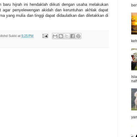
baru hijrah ini hendaklah diikuti dengan usaha melakukan
ber
t agar penyelewengan akidah dan keruntuhan akhlak dapat
a yang mulia dan tinggi dapat didaulatkan dan diletakkan di
Mohd Sukki
at
5:25 PM
keh
Isl
naf
yan