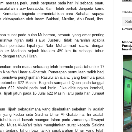
ami merasa perlu untuk berpuasa pada hari ini sebagai suatu
sulullah s.a.w bersabda: Kami lebih berhak daripada kamu
Transl
i. Kemudian baginda memerintahkan para Sahabat supaya
is diriwayatkan oleh Imam Bukhari, Muslim, Abu Daud, Ibnu
Power
asa sunat pada bulan Muharram, sesuatu yang amat penting
ristiwa hijrah nabi s.a.w. Justeru, tidak hairanlah apabila
Mencar
pkan peristiwa hijrahnya Nabi Muhammad s.a.w. dengan
Putraj
bawa
ah ke Madinah sejauh kira-kira 450 km itu sebagai tahun
 dengan tahun Hijrah.
unakan pada masa sekarang telah bermula pada tahun ke 17
n Khalifah Umar al-Khattab. Penetapan permulaan tarikh bagi
 peristiwa penghijrahan Rasulullah s.a.w. yang bermula pada
September 622 Masihi. Baginda sampai di Quba' pada tanggal
er 622 Masihi pada hari Isnin. Jika dihitungkan kembali,
ijrah jatuh pada 16 Julai 622 Masihi iaitu pada hari Jumaat
un Hijrah sebagaimana yang disebutkan sebelum ini adalah
in yang kedua iaitu Saidina Umar Al-Khatab r.a. Ini adalah
ditubuhkan di bawah naungan Islam pada zamannya.Riwayat
u Musa Al-As'ari telah mengirimkan surat kepada Saidina
n tentang tahun bagi tarikh surat/arahan Umar yang telah