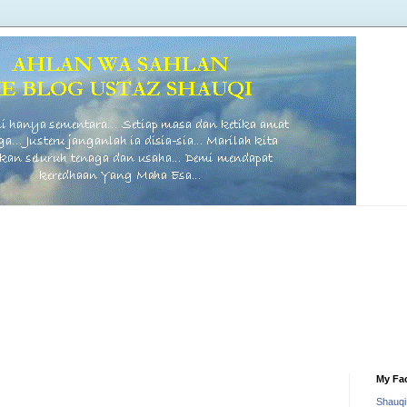
My Fa
Shauq