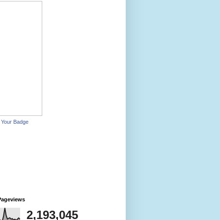
 Your Badge
Pageviews
2,193,045