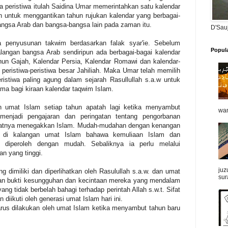
a peristiwa itulah Saidina Umar memerintahkan satu kalendar
n untuk menggantikan tahun rujukan kalendar yang berbagai-
angsa Arab dan bangsa-bangsa lain pada zaman itu.
D'Sau
da penyusunan takwim berdasarkan falak syar'ie. Sebelum
Popul
alangan bangsa Arab sendiripun ada berbagai-bagai kalendar
hun Gajah, Kalendar Persia, Kalendar Romawi dan kalendar-
n peristiwa-peristiwa besar Jahiliah. Maka Umar telah memilih
ristiwa paling agung dalam sejarah Rasullullah s.a.w untuk
ama bagi kiraan kalendar taqwim Islam.
leh umat Islam setiap tahun apatah lagi ketika menyambut
wan
enjadi pengajaran dan peringatan tentang pengorbanan
abatnya menegakkan Islam. Mudah-mudahan dengan kenangan
n di kalangan umat Islam bahawa kemuliaan Islam dan
 diperoleh dengan mudah. Sebaliknya ia perlu melalui
n yang tinggi.
juz
 dimiliki dan diperlihatkan oleh Rasulullah s.a.w. dan umat
sur
an bukti kesungguhan dan kecintaan mereka yang mendalam
ng tidak berbelah bahagi terhadap perintah Allah s.w.t. Sifat
 diikuti oleh generasi umat Islam hari ini.
rus dilakukan oleh umat Islam ketika menyambut tahun baru