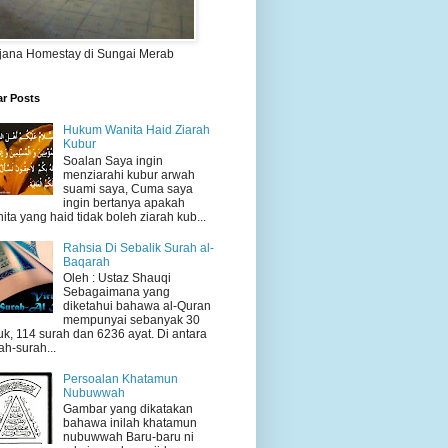
jana Homestay di Sungai Merab
ar Posts
Hukum Wanita Haid Ziarah
Kubur
Soalan Saya ingin
menziarahi kubur arwah
suami saya, Cuma saya
ingin bertanya apakah
ita yang haid tidak boleh ziarah kub...
Rahsia Di Sebalik Surah al-
Baqarah
Oleh : Ustaz Shauqi
Sebagaimana yang
diketahui bahawa al-Quran
mempunyai sebanyak 30
uk, 114 surah dan 6236 ayat. Di antara
ah-surah...
Persoalan Khatamun
Nubuwwah
Gambar yang dikatakan
bahawa inilah khatamun
nubuwwah Baru-baru ni