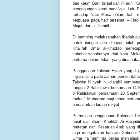
dan kaum Bani Israel dari Firaun. K
pengagungan kami padaNya. Lalu Ra
terhadap Nabi Musa dalam hal in
berpuasa pada hari tersebut. – Had
Majah dan al-Tirmidhi.
Di samping melaksanakan ibadah pu
untuk diingati dan dihayati ialah pe
Khalifah Umar al-Khattab meneta
sahabat-sahabatnya dari kota Mek
pertama dalam Islam yang dinamakan
Penggunaan Takwim Hijrah yang dig
Hijrah, iaitu pada zaman pemerintaha
Takwim Hijriyah ini, diambil sempena
tanggal 2 Rabiulawal bersamaan 14 
8 Rabiulawal bersamaan 20 Septemb
maka 1 Muharram bagi tahun pertama H
berdasarkan kiraan rukyah.
Permulaan penggunaan Kalendar Tah
hasil dari ilham Khalifah Ar-Rasyid
rentetan dari Kesatuan Arab yang 
juga mengatakan bahawa Gabenor Ab
Umar r.a meminta beliau menjelaska