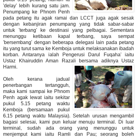
'delay' lebih kurang satu jam.
Penumpang ke Phnom Penh
pada petang itu agak ramai dan LCCT juga agak sesak
dengan kebanjiran penumpang yang tidak sabar-sabar
untuk 'terbang' ke destinasi yang pelbagai. Sementara
menunggu ketibaan kapal terbang, saya sempat
'bersembang' dengan beberapa delegasi lain pada petang
itu yang turut sama ke Kemboja untuk melaksanakan ibadah
korban. Antaranya ialah Pengerusi Darul Fuqaha' iaitu
Ustaz Khairuddin Aman Razali bersama adiknya Ustaz
Harmi.
Oleh kerana jadual
penerbangan tertangguh,
maka kami sampai ke Phnom
Penh agak lewat iaitu sekitar
pukul 5.15 petang waktu
Kemboja (bersamaan pukul
6.15 petang waktu Malaysia). Setelah urusan mengambil
bagasi selesai, kami pun keluar menuju terminal. Di luar
terminal, sudah ada orang yang menunggu untuk
menjemput kami iaitu Ramli dan Pau; seorang boleh