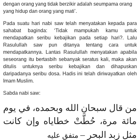
dengan orang yang tidak berzikir adalah seumpama orang
yang hidup dan orang yang mati’.
Pada suatu hari nabi saw telah menyatakan kepada para
sahabat baginda: ‘Tidak mampukah kamu untuk
mendapatkan seribu kebajikan pada setiap hari?. Lalu
Rasulullah saw pun ditanya tentang cara untuk
mendapatkannya. Lantas Rasulullah menyatakan apabila
seseorang itu bertasbih sebanyak seratus kali, maka akan
ditulis untuknya seribu kebajikan dan dihapuskan
daripadanya seribu dosa. Hadis ini telah diriwayatkan oleh
Imam Muslim.
Sabda nabi saw:
من قال سبحان الله وبحمده، في يوم
مائة مرة، حُطَّتْ خطاياه وإن كانت
–
مثل زبد البحر
متفق عليه