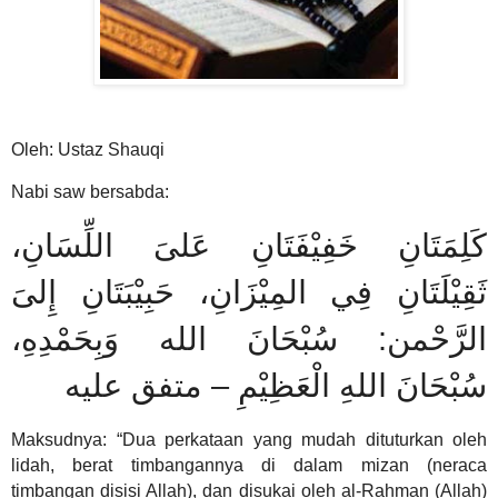
Oleh: Ustaz Shauqi
Nabi saw bersabda:
كَلِمَتَانِ خَفِيْفَتَانِ عَلىَ اللِّسَانِ،
ثَقِيْلَتَانِ فِي المِيْزَانِ، حَبِيْبَتَانِ إِلىَ
الرَّحْمن: سُبْحَانَ الله وَبِحَمْدِهِ،
متفق عليه
–
سُبْحَانَ اللهِ الْعَظِيْمِ
Maksudnya: “Dua perkataan yang mudah dituturkan oleh
lidah,
berat timbangannya di dalam mizan (neraca
timbangan disisi Allah), dan disukai oleh al-Rahman (Allah)