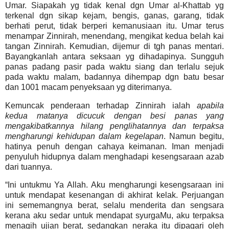
Umar. Siapakah yg tidak kenal dgn Umar al-Khattab yg
terkenal dgn sikap kejam, bengis, ganas, garang, tidak
berhati perut, tidak berperi kemanusiaan itu. Umar terus
menampar Zinnirah, menendang, mengikat kedua belah kai
tangan Zinnirah. Kemudian, dijemur di tgh panas mentari.
Bayangkanlah antara seksaan yg dihadapinya. Sungguh
panas padang pasir pada waktu siang dan terlalu sejuk
pada waktu malam, badannya dihempap dgn batu besar
dan 1001 macam penyeksaan yg diterimanya.
Kemuncak penderaan terhadap Zinnirah ialah
apabila
kedua matanya dicucuk dengan besi panas yang
mengakibatkannya hilang penglihatannya dan terpaksa
mengharungi kehidupan dalam kegelapan
. Namun begitu,
hatinya penuh dengan cahaya keimanan. Iman menjadi
penyuluh hidupnya dalam menghadapi kesengsaraan azab
dari tuannya.
“Ini untukmu Ya Allah. Aku mengharungi kesengsaraan ini
untuk mendapat kesenangan di akhirat kelak. Perjuangan
ini sememangnya berat, selalu menderita dan sengsara
kerana aku sedar untuk mendapat syurgaMu, aku terpaksa
menagih ujian berat, sedangkan neraka itu dipagari oleh