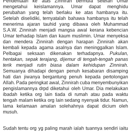
Penderitaan ke atas Zinnirah bermula setelah Umar
mengetahui keislamannya. Umar dapat menghidu
perubahan yang telah berlaku ke atas hambanya itu.
Setelah diselidiki, ternyatalah bahawa hambanya itu telah
menerima ajaran tauhid yang dibawa oleh Muhammad
S.A.W. Zinnirah menjadi mangsa awal kerana kebencian
Umar terhadap Islam dan kaum muslimin. Umar menyeksa
dan mendera Zinnirah dengan harapan Zinnirah akan
kembali kepada agama asalnya dan meninggalkan Islam.
Pelbagai seksaan dikenakan terhadapnya.
Pukulan,
hentakan, sepak terajang, dijemur di tengah-tengah panas
terik menjadi rutin biasa dalam kehidupan Zinnirah.
Semuanya dihadapi dengan penuh kesabaran disamping
hati dan jiwanya bergantung penuh kepada pertolongan
Allah. Pada peringkat awal, Zinnirah cuba menyembunyikan
pengislamannya drpd diketahui oleh Umar. Dia melakukan
ibadah ketika org lain tiada di rumah atau pada waktu
tengah malam ketika org lain sedang nyenyak tidur. Namun,
lama kelamaan amalan solehahnya dapat dicium oleh
musuh.
Sudah tentu org yg paling marah ialah tuannya sendiri iaitu