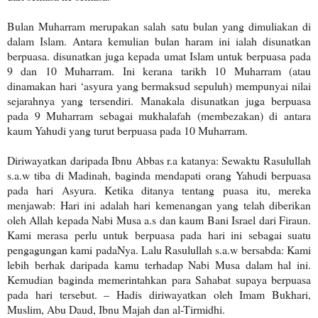
Bulan Muharram merupakan salah satu bulan yang dimuliakan di
dalam Islam. Antara kemulian bulan haram ini ialah disunatkan
berpuasa. disunatkan juga kepada umat Islam untuk berpuasa pada
9 dan 10 Muharram. Ini kerana tarikh 10 Muharram (atau
dinamakan hari ‘asyura yang bermaksud sepuluh) mempunyai nilai
sejarahnya yang tersendiri. Manakala disunatkan juga berpuasa
pada 9 Muharram sebagai mukhalafah (membezakan) di antara
kaum Yahudi yang turut berpuasa pada 10 Muharram.
Diriwayatkan daripada Ibnu Abbas r.a katanya: Sewaktu Rasulullah
s.a.w tiba di Madinah, baginda mendapati orang Yahudi berpuasa
pada hari Asyura. Ketika ditanya tentang puasa itu, mereka
menjawab: Hari ini adalah hari kemenangan yang telah diberikan
oleh Allah kepada Nabi Musa a.s dan kaum Bani Israel dari Firaun.
Kami merasa perlu untuk berpuasa pada hari ini sebagai suatu
pengagungan kami padaNya. Lalu Rasulullah s.a.w bersabda: Kami
lebih berhak daripada kamu terhadap Nabi Musa dalam hal ini.
Kemudian baginda memerintahkan para Sahabat supaya berpuasa
pada hari tersebut. – Hadis diriwayatkan oleh Imam Bukhari,
Muslim, Abu Daud, Ibnu Majah dan al-Tirmidhi.