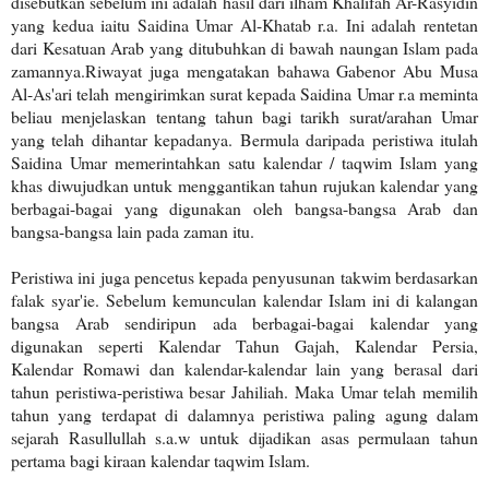
disebutkan sebelum ini adalah hasil dari ilham Khalifah Ar-Rasyidin
yang kedua iaitu Saidina Umar Al-Khatab r.a. Ini adalah rentetan
dari Kesatuan Arab yang ditubuhkan di bawah naungan Islam pada
zamannya.Riwayat juga mengatakan bahawa Gabenor Abu Musa
Al-As'ari telah mengirimkan surat kepada Saidina Umar r.a meminta
beliau menjelaskan tentang tahun bagi tarikh surat/arahan Umar
yang telah dihantar kepadanya. Bermula daripada peristiwa itulah
Saidina Umar memerintahkan satu kalendar / taqwim Islam yang
khas diwujudkan untuk menggantikan tahun rujukan kalendar yang
berbagai-bagai yang digunakan oleh bangsa-bangsa Arab dan
bangsa-bangsa lain pada zaman itu.
Peristiwa ini juga pencetus kepada penyusunan takwim berdasarkan
falak syar'ie. Sebelum kemunculan kalendar Islam ini di kalangan
bangsa Arab sendiripun ada berbagai-bagai kalendar yang
digunakan seperti Kalendar Tahun Gajah, Kalendar Persia,
Kalendar Romawi dan kalendar-kalendar lain yang berasal dari
tahun peristiwa-peristiwa besar Jahiliah. Maka Umar telah memilih
tahun yang terdapat di dalamnya peristiwa paling agung dalam
sejarah Rasullullah s.a.w untuk dijadikan asas permulaan tahun
pertama bagi kiraan kalendar taqwim Islam.