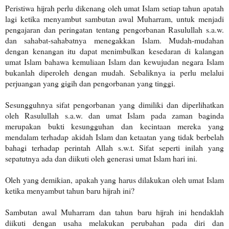
Peristiwa hijrah perlu dikenang oleh umat Islam setiap tahun apatah
lagi ketika menyambut sambutan awal Muharram, untuk menjadi
pengajaran dan peringatan tentang pengorbanan Rasulullah s.a.w.
dan sahabat-sahabatnya menegakkan Islam. Mudah-mudahan
dengan kenangan itu dapat menimbulkan kesedaran di kalangan
umat Islam bahawa kemuliaan Islam dan kewujudan negara Islam
bukanlah diperoleh dengan mudah. Sebaliknya ia perlu melalui
perjuangan yang gigih dan pengorbanan yang tinggi.
Sesungguhnya sifat pengorbanan yang dimiliki dan diperlihatkan
oleh Rasulullah s.a.w. dan umat Islam pada zaman baginda
merupakan bukti kesungguhan dan kecintaan mereka yang
mendalam terhadap akidah Islam dan ketaatan yang tidak berbelah
bahagi terhadap perintah Allah s.w.t. Sifat seperti inilah yang
sepatutnya ada dan diikuti oleh generasi umat Islam hari ini.
Oleh yang demikian, apakah yang harus dilakukan oleh umat Islam
ketika menyambut tahun baru hijrah ini?
Sambutan awal Muharram dan tahun baru hijrah ini hendaklah
diikuti dengan usaha melakukan perubahan pada diri dan