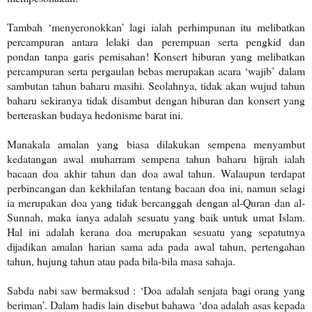
Tambah ‘menyeronokkan’ lagi ialah perhimpunan itu melibatkan
percampuran antara lelaki dan perempuan serta pengkid dan
pondan tanpa garis pemisahan! Konsert hiburan yang melibatkan
percampuran serta pergaulan bebas merupakan acara ‘wajib’ dalam
sambutan tahun baharu masihi. Seolahnya, tidak akan wujud tahun
baharu sekiranya tidak disambut dengan hiburan dan konsert yang
berteraskan budaya hedonisme barat ini.
Manakala amalan yang biasa dilakukan sempena menyambut
kedatangan awal muharram sempena tahun baharu hijrah ialah
bacaan doa akhir tahun dan doa awal tahun. Walaupun terdapat
perbincangan dan kekhilafan tentang bacaan doa ini, namun selagi
ia merupakan doa yang tidak bercanggah dengan al-Quran dan al-
Sunnah, maka ianya adalah sesuatu yang baik untuk umat Islam.
Hal ini adalah kerana doa merupakan sesuatu yang sepatutnya
dijadikan amalan harian sama ada pada awal tahun, pertengahan
tahun, hujung tahun atau pada bila-bila masa sahaja.
Sabda nabi saw bermaksud : ‘Doa adalah senjata bagi orang yang
beriman’. Dalam hadis lain disebut bahawa ‘doa adalah asas kepada