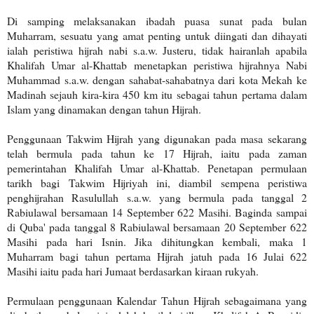
Di samping melaksanakan ibadah puasa sunat pada bulan
Muharram, sesuatu yang amat penting untuk diingati dan dihayati
ialah peristiwa hijrah nabi s.a.w. Justeru, tidak hairanlah apabila
Khalifah Umar al-Khattab menetapkan peristiwa hijrahnya Nabi
Muhammad s.a.w. dengan sahabat-sahabatnya dari kota Mekah ke
Madinah sejauh kira-kira 450 km itu sebagai tahun pertama dalam
Islam yang dinamakan dengan tahun Hijrah.
Penggunaan Takwim Hijrah yang digunakan pada masa sekarang
telah bermula pada tahun ke 17 Hijrah, iaitu pada zaman
pemerintahan Khalifah Umar al-Khattab. Penetapan permulaan
tarikh bagi Takwim Hijriyah ini, diambil sempena peristiwa
penghijrahan Rasulullah s.a.w. yang bermula pada tanggal 2
Rabiulawal bersamaan 14 September 622 Masihi. Baginda sampai
di Quba' pada tanggal 8 Rabiulawal bersamaan 20 September 622
Masihi pada hari Isnin. Jika dihitungkan kembali, maka 1
Muharram bagi tahun pertama Hijrah jatuh pada 16 Julai 622
Masihi iaitu pada hari Jumaat berdasarkan kiraan rukyah.
Permulaan penggunaan Kalendar Tahun Hijrah sebagaimana yang