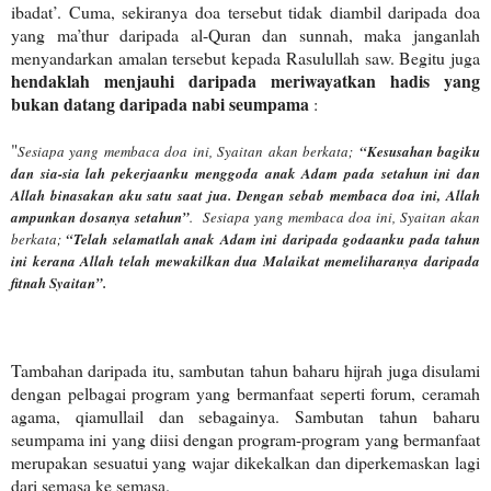
ibadat’. Cuma, sekiranya doa tersebut tidak diambil daripada doa
yang ma’thur daripada al-Quran dan sunnah, maka janganlah
menyandarkan amalan tersebut kepada Rasulullah saw. Begitu juga
hendaklah menjauhi daripada meriwayatkan hadis yang
bukan datang daripada nabi seumpama
:
"
Sesiapa yang membaca doa ini, Syaitan akan berkata;
“Kesusahan bagiku
dan sia-sia lah pekerjaanku menggoda anak Adam pada setahun ini dan
Allah binasakan aku satu saat jua. Dengan sebab membaca doa ini, Allah
ampunkan dosanya setahun”
.
Sesiapa yang membaca doa ini, Syaitan akan
berkata;
“Telah selamatlah anak Adam ini daripada godaanku pada tahun
ini kerana Allah telah mewakilkan dua Malaikat memeliharanya daripada
fitnah Syaitan”.
Tambahan daripada itu, sambutan tahun baharu hijrah juga disulami
dengan pelbagai program yang bermanfaat seperti forum, ceramah
agama, qiamullail dan sebagainya. Sambutan tahun baharu
seumpama ini yang diisi dengan program-program yang bermanfaat
merupakan sesuatui yang wajar dikekalkan dan diperkemaskan lagi
dari semasa ke semasa.