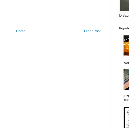
D'Sau
Popul
Home
Older Post
wan
juz
sur