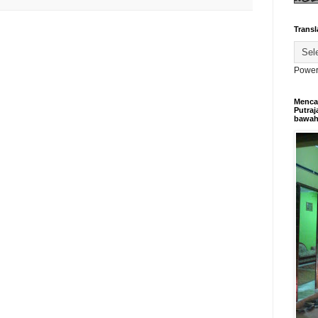
Transl
Power
Mencar
Putraj
bawa