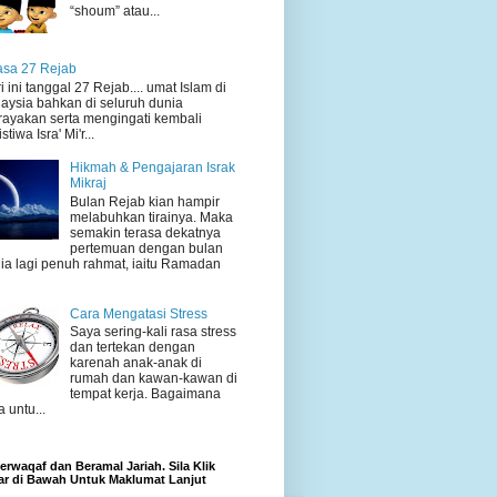
“shoum” atau...
sa 27 Rejab
i ini tanggal 27 Rejab.... umat Islam di
aysia bahkan di seluruh dunia
ayakan serta mengingati kembali
stiwa Isra' Mi'r...
Hikmah & Pengajaran Israk
Mikraj
Bulan Rejab kian hampir
melabuhkan tirainya. Maka
semakin terasa dekatnya
pertemuan dengan bulan
ia lagi penuh rahmat, iaitu Ramadan
Cara Mengatasi Stress
Saya sering-kali rasa stress
dan tertekan dengan
karenah anak-anak di
rumah dan kawan-kawan di
tempat kerja. Bagaimana
a untu...
rwaqaf dan Beramal Jariah. Sila Klik
r di Bawah Untuk Maklumat Lanjut