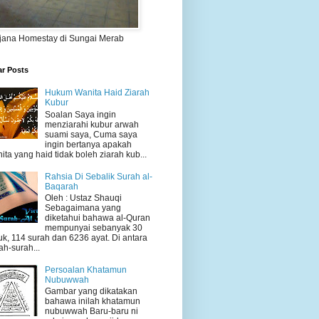
jana Homestay di Sungai Merab
ar Posts
Hukum Wanita Haid Ziarah
Kubur
Soalan Saya ingin
menziarahi kubur arwah
suami saya, Cuma saya
ingin bertanya apakah
ita yang haid tidak boleh ziarah kub...
Rahsia Di Sebalik Surah al-
Baqarah
Oleh : Ustaz Shauqi
Sebagaimana yang
diketahui bahawa al-Quran
mempunyai sebanyak 30
uk, 114 surah dan 6236 ayat. Di antara
ah-surah...
Persoalan Khatamun
Nubuwwah
Gambar yang dikatakan
bahawa inilah khatamun
nubuwwah Baru-baru ni