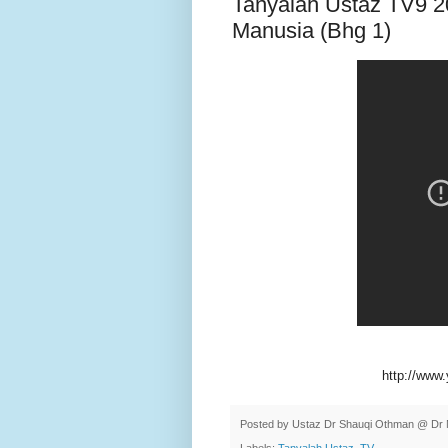
Tanyalah Ustaz TV9 
Manusia (Bhg 1)
http://www
Posted by
Ustaz Dr Shauqi Othman @ Dr 