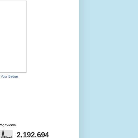
 Your Badge
Pageviews
2,192,694