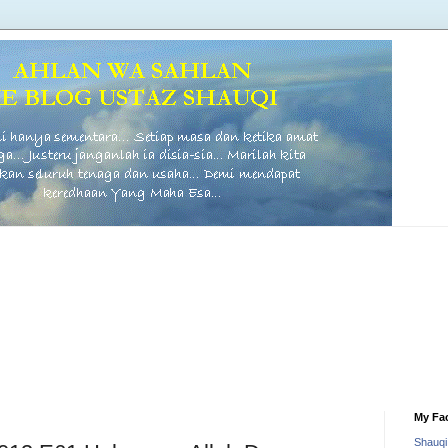
My Fa
Shauq