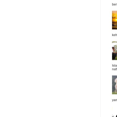
ber
keh
Isl
naf
yan