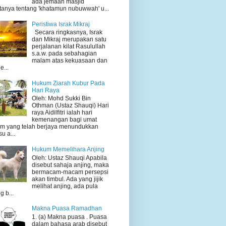
ada jemaah masjid
tanya tentang 'khatamun nubuwwah' u...
Peristiwa Israk Mikraj
Secara ringkasnya, Israk
dan Mikraj merupakan satu
perjalanan kilat Rasulullah
s.a.w. pada sebahagian
malam atas kekuasaan dan
e...
Hukum Ziarah Kubur Pada
Hari Raya
Oleh: Mohd Sukki Bin
Othman (Ustaz Shauqi) Hari
raya Aidilfitri ialah hari
kemenangan bagi umat
am yang telah berjaya menundukkan
su a...
Hukum Memelihara Anjing
Oleh: Ustaz Shauqi Apabila
disebut sahaja anjing, maka
bermacam-macam persepsi
akan timbul. Ada yang jijik
melihat anjing, ada pula
g b...
Makna Puasa Ramadhan
1. (a) Makna puasa . Puasa
dalam bahasa arab disebut