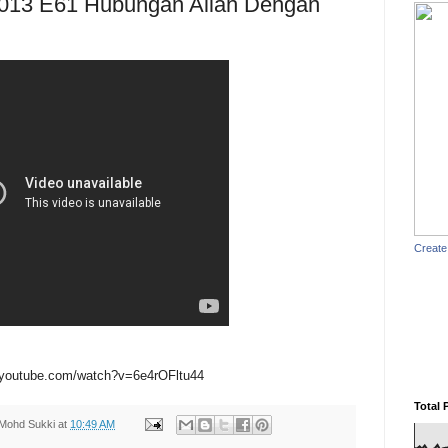
2013 E61 Hubungan Allah Dengan
Create
.youtube.com/watch?v=6e4rOFltu44
Total 
Mohd Sukki
at
10:49 AM