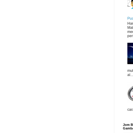
Pua
Har
Mal
mer
peri
mul
al...
car
Jom Be
Gamba