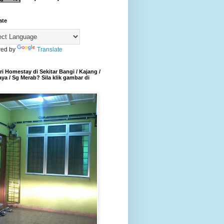
ate
ed by
Translate
i Homestay di Sekitar Bangi / Kajang /
aya / Sg Merab? Sila klik gambar di
h