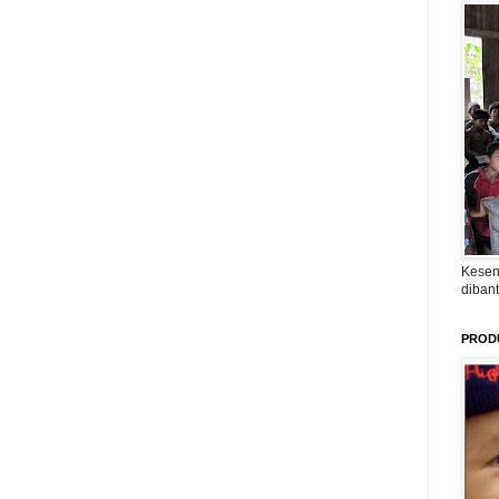
Kesen
diban
PROD