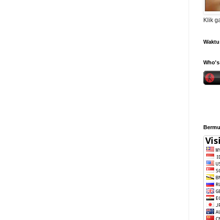
Klik 
Waktu 
Who's 
Bermul