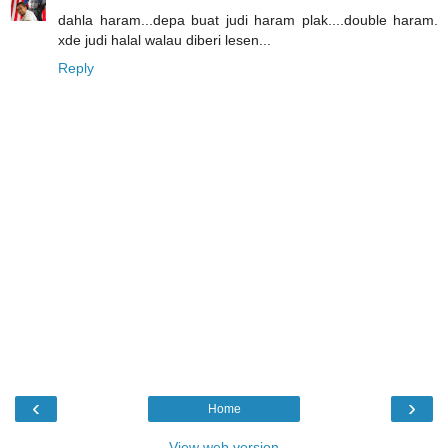
dahla haram...depa buat judi haram plak....double haram.
xde judi halal walau diberi lesen...
Reply
‹
›
Home
View web version