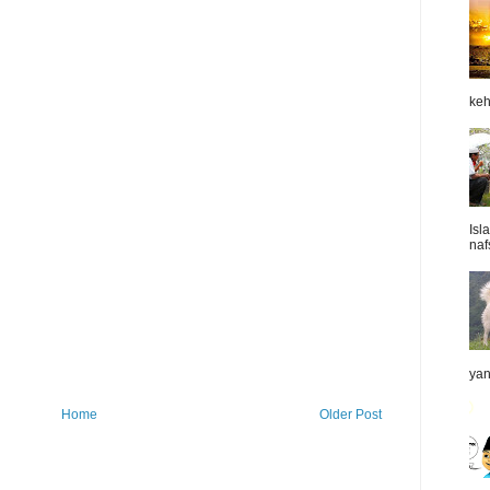
keh
Isl
naf
yan
Home
Older Post