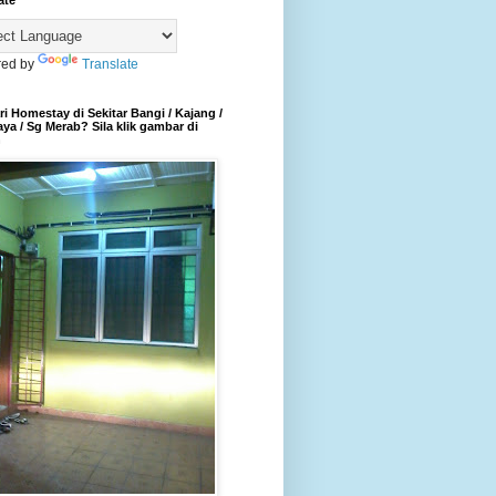
ate
ed by
Translate
i Homestay di Sekitar Bangi / Kajang /
aya / Sg Merab? Sila klik gambar di
h