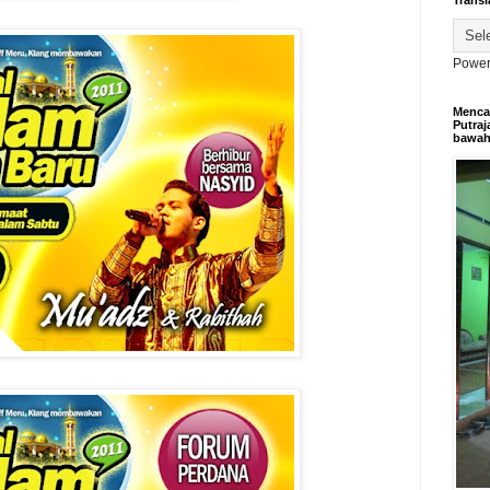
Transl
Power
Mencar
Putraj
bawa