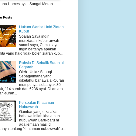
jana Homestay di Sungai Merab
ar Posts
Hukum Wanita Haid Ziarah
Kubur
Soalan Saya ingin
menziarahi kubur arwah
suami saya, Cuma saya
ingin bertanya apakah
ita yang haid tidak boleh ziarah kub...
Rahsia Di Sebalik Surah al-
Baqarah
Oleh : Ustaz Shauqi
Sebagaimana yang
diketahui bahawa al-Quran
mempunyai sebanyak 30
uk, 114 surah dan 6236 ayat. Di antara
ah-surah...
Persoalan Khatamun
Nubuwwah
Gambar yang dikatakan
bahawa inilah khatamun
nubuwwah Baru-baru ni
ada jemaah masjid
tanya tentang 'khatamun nubuwwah' u...