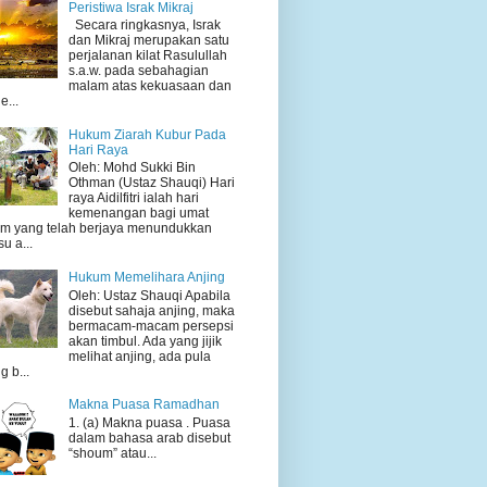
Peristiwa Israk Mikraj
Secara ringkasnya, Israk
dan Mikraj merupakan satu
perjalanan kilat Rasulullah
s.a.w. pada sebahagian
malam atas kekuasaan dan
e...
Hukum Ziarah Kubur Pada
Hari Raya
Oleh: Mohd Sukki Bin
Othman (Ustaz Shauqi) Hari
raya Aidilfitri ialah hari
kemenangan bagi umat
am yang telah berjaya menundukkan
su a...
Hukum Memelihara Anjing
Oleh: Ustaz Shauqi Apabila
disebut sahaja anjing, maka
bermacam-macam persepsi
akan timbul. Ada yang jijik
melihat anjing, ada pula
g b...
Makna Puasa Ramadhan
1. (a) Makna puasa . Puasa
dalam bahasa arab disebut
“shoum” atau...