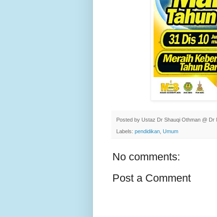
Posted by
Ustaz Dr Shauqi Othman @ Dr 
Labels:
pendidikan
,
Umum
No comments:
Post a Comment