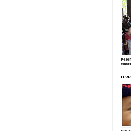
Kesen
diban
PROD