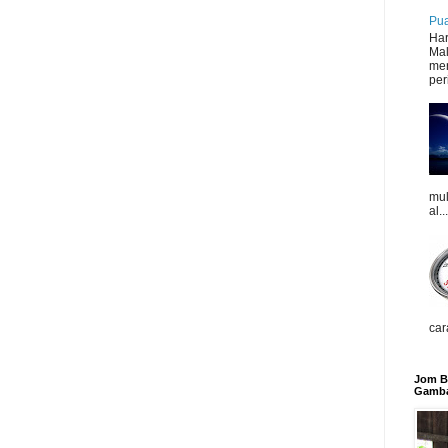
Pua
Har
Mal
mer
peri
mul
al...
car
Jom Be
Gamba