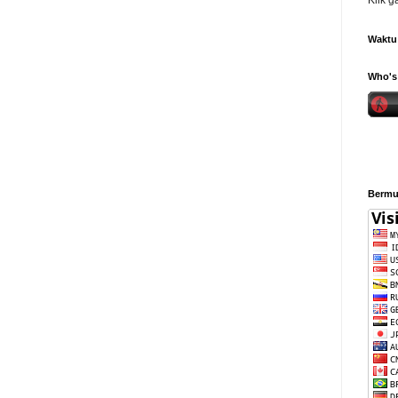
Klik 
Waktu 
Who's 
Bermul