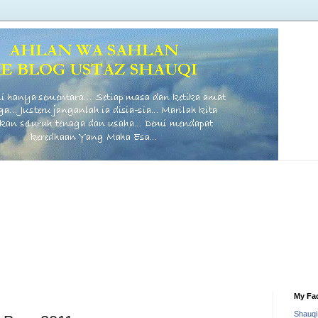
My Fa
Shauq