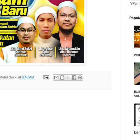
D'Sau
Popul
wan
Mohd Sukki
at
9:46 AM
juz
sur
ber