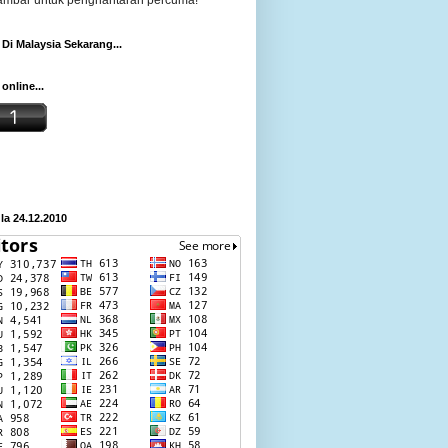
gambar untuk penghantaran percuma!
Di Malaysia Sekarang...
online...
a 24.12.2010