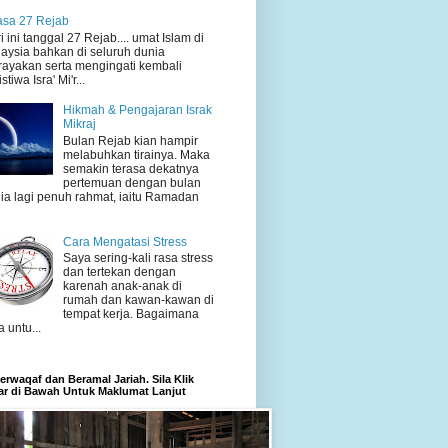
sa 27 Rejab
i ini tanggal 27 Rejab.... umat Islam di
aysia bahkan di seluruh dunia
ayakan serta mengingati kembali
stiwa Isra' Mi'r...
Hikmah & Pengajaran Israk
Mikraj
Bulan Rejab kian hampir
melabuhkan tirainya. Maka
semakin terasa dekatnya
pertemuan dengan bulan
ia lagi penuh rahmat, iaitu Ramadan
Cara Mengatasi Stress
Saya sering-kali rasa stress
dan tertekan dengan
karenah anak-anak di
rumah dan kawan-kawan di
tempat kerja. Bagaimana
a untu...
rwaqaf dan Beramal Jariah. Sila Klik
r di Bawah Untuk Maklumat Lanjut