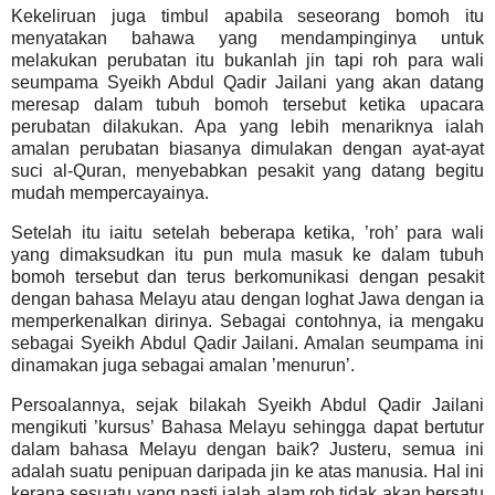
Kekeliruan juga timbul apabila seseorang bomoh itu
menyatakan bahawa yang mendampinginya untuk
melakukan perubatan itu bukanlah jin tapi roh para wali
seumpama Syeikh Abdul Qadir Jailani yang akan datang
meresap dalam tubuh bomoh tersebut ketika upacara
perubatan dilakukan. Apa yang lebih menariknya ialah
amalan perubatan biasanya dimulakan dengan ayat-ayat
suci al-Quran, menyebabkan pesakit yang datang begitu
mudah mempercayainya.
Setelah itu iaitu setelah beberapa ketika, ’roh’ para wali
yang dimaksudkan itu pun mula masuk ke dalam tubuh
bomoh tersebut dan terus berkomunikasi dengan pesakit
dengan bahasa Melayu atau dengan loghat Jawa dengan ia
memperkenalkan dirinya. Sebagai contohnya, ia mengaku
sebagai Syeikh Abdul Qadir Jailani. Amalan seumpama ini
dinamakan juga sebagai amalan ’menurun’.
Persoalannya, sejak bilakah Syeikh Abdul Qadir Jailani
mengikuti ’kursus’ Bahasa Melayu sehingga dapat bertutur
dalam bahasa Melayu dengan baik?
Justeru, semua ini
adalah suatu penipuan daripada jin ke atas manusia. Hal ini
kerana sesuatu yang pasti ialah alam roh tidak akan bersatu