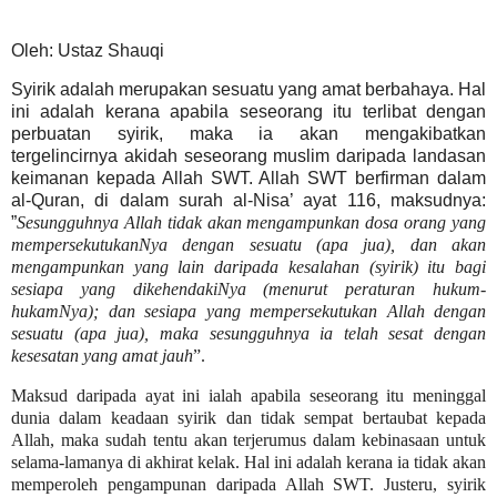
Oleh: Ustaz Shauqi
Syirik adalah merupakan sesuatu yang amat berbahaya. Hal
ini adalah kerana apabila seseorang itu terlibat dengan
perbuatan syirik, maka ia akan mengakibatkan
tergelincirnya akidah seseorang muslim daripada landasan
keimanan kepada Allah SWT. Allah SWT berfirman dalam
al-Quran, di dalam surah al-Nisa’ ayat 116, maksudnya:
”
Sesungguhnya Allah tidak akan mengampunkan dosa orang yang
mempersekutukanNya dengan sesuatu (apa jua), dan akan
mengampunkan yang lain daripada kesalahan (syirik) itu bagi
sesiapa yang dikehendakiNya (menurut peraturan hukum-
hukamNya); dan sesiapa yang mempersekutukan Allah dengan
sesuatu (apa jua), maka sesungguhnya ia telah sesat dengan
kesesatan yang amat jauh
”.
Maksud daripada ayat ini ialah apabila seseorang itu meninggal
dunia dalam keadaan syirik dan tidak sempat bertaubat kepada
Allah, maka sudah tentu akan terjerumus dalam kebinasaan untuk
selama-lamanya di akhirat kelak. Hal ini adalah kerana ia tidak akan
memperoleh pengampunan daripada Allah SWT. Justeru, syirik