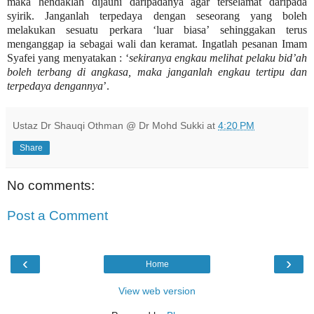
maka hendaklah dijauhi daripadanya agar terselamat daripada
syirik.
Janganlah terpedaya dengan seseorang yang boleh
melakukan sesuatu perkara ‘luar biasa’ sehinggakan terus
menganggap ia sebagai wali dan keramat. Ingatlah pesanan Imam
Syafei yang menyatakan : ‘
sekiranya engkau melihat pelaku bid’ah
boleh terbang di angkasa, maka janganlah engkau tertipu dan
terpedaya dengannya
’.
Ustaz Dr Shauqi Othman @ Dr Mohd Sukki
at
4:20 PM
Share
No comments:
Post a Comment
‹
›
Home
View web version