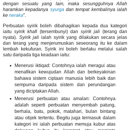
dengan sesuatu yang lain, maka sesungguhnya Allah
haramkan kepadanya
syurga
dan tempat kembalinya ialah
ke
neraka
”.
Perbuatan syirik boleh dibahagikan kepada dua kategori
iaitu
syirik khafi
(tersembunyi) dan
syirik jali
(terang dan
nyata).
Syirik jali
ialah syirik yang dilakukan secara jelas
dan terang yang
menjerumuskan seseorang itu ke dalam
lembah kekufuran. Syirik ini boleh berlaku melalui salah
satu daripada tiga keadaan iaitu:
Menerusi iktiqad: Contohnya ialah
meragui atau
menafikan kewujudan Allah dan berkeyakinan
bahawa sistem ciptaan manusia lebih baik dan
sempurna daripada sistem dan perundangan
yang diciptakan Allah.
Menerusi perbuatan atau amalan: Contohnya
adalah seperti perbuatan menyembah patung,
berhala, batu, pokok, matahari, bulan bintang
atau objek tertentu. Begitu juga termasuk dalam
kategori ini ialah perbuatan memuja kubur
atas