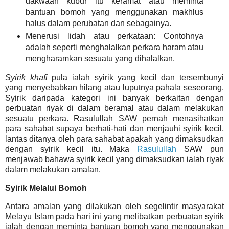
dakwaan kubur itu keramat
atau meminta
bantuan bomoh yang menggunakan makhlus
halus dalam perubatan dan sebagainya.
Menerusi lidah atau perkataan: Contohnya
adalah seperti menghalalkan perkara haram atau
mengharamkan sesuatu yang dihalalkan.
Syirik khafi
pula
ialah syirik yang kecil dan tersembunyi
yang menyebabkan hilang atau luputnya pahala seseorang.
Syirik daripada kategori ini banyak berkaitan dengan
perbuatan riyak di dalam beramal atau dalam melakukan
sesuatu perkara. Rasulullah SAW
pernah menasihatkan
para sahabat supaya berhati-hati dan menjauhi syirik kecil,
lantas ditanya oleh para sahabat apakah yang dimaksudkan
dengan syirik kecil itu. Maka
Rasulullah
SAW pun
menjawab bahawa syirik kecil yang dimaksudkan ialah riyak
dalam melakukan amalan.
Syirik Melalui Bomoh
Antara amalan yang dilakukan oleh segelintir masyarakat
Melayu Islam pada hari ini yang melibatkan perbuatan syirik
ialah dengan meminta bantuan bomoh yang menggunakan