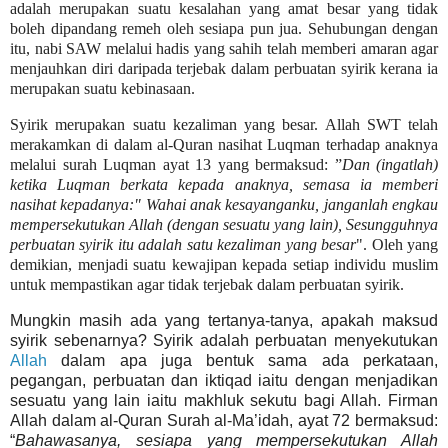
adalah merupakan suatu kesalahan yang amat besar yang tidak
boleh dipandang remeh oleh sesiapa pun jua. Sehubungan dengan
itu, nabi SAW melalui hadis yang sahih telah memberi amaran agar
menjauhkan diri daripada terjebak dalam perbuatan syirik kerana ia
merupakan suatu kebinasaan.
Syirik merupakan suatu kezaliman yang besar. Allah SWT telah
merakamkan di dalam al-Quran nasihat Luqman terhadap anaknya
melalui surah Luqman ayat 13 yang bermaksud: ”
Dan (ingatlah)
ketika Luqman berkata kepada anaknya, semasa ia memberi
nasihat kepadanya:" Wahai anak kesayanganku, janganlah engkau
mempersekutukan Allah (dengan sesuatu yang lain), Sesungguhnya
perbuatan syirik itu adalah satu kezaliman yang besar
". Oleh yang
demikian, menjadi suatu kewajipan kepada setiap individu muslim
untuk mempastikan agar tidak terjebak dalam perbuatan syirik.
Mungkin masih ada yang tertanya-tanya, apakah maksud
syirik sebenarnya? Syirik adalah perbuatan menyekutukan
Allah
dalam apa juga bentuk sama ada perkataan,
pegangan, perbuatan dan iktiqad iaitu dengan menjadikan
sesuatu yang lain iaitu makhluk
sekutu bagi Allah. Firman
Allah dalam al-Quran Surah al-Ma’idah, ayat 72 bermaksud:
“
Bahawasanya, sesiapa yang mempersekutukan Allah