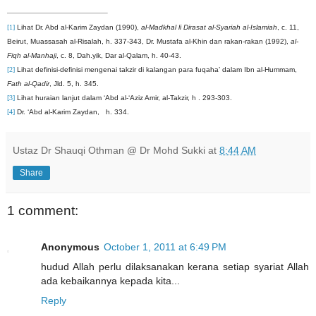
[1]
Lihat Dr. Abd al-Karim Zaydan (1990),
al-Madkhal li Dirasat al-Syariah al-Islamiah
, c. 11,
Beirut, Muassasah al-Risalah, h. 337-343, Dr. Mustafa al-Khin dan rakan-rakan (1992),
al-
Fiqh al-Manhaji
, c. 8, Dah.yik, Dar al-Qalam, h. 40-43.
[2]
Lihat definisi-definisi mengenai takzir di kalangan para fuqaha’ dalam Ibn al-Hummam,
Fath al-Qadir
, Jld. 5, h. 345.
[3]
Lihat huraian lanjut dalam ‘Abd al-‘Aziz Amir, al-Takzir, h . 293-303.
[4]
Dr. ‘Abd al-Karim Zaydan, h. 334.
Ustaz Dr Shauqi Othman @ Dr Mohd Sukki
at
8:44 AM
Share
1 comment:
Anonymous
October 1, 2011 at 6:49 PM
hudud Allah perlu dilaksanakan kerana setiap syariat Allah
ada kebaikannya kepada kita...
Reply