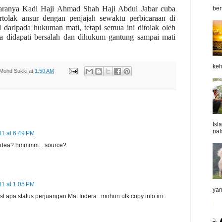
aranya Kadi Haji Ahmad Shah Haji Abdul Jabar cuba
ber
tolak ansur dengan penjajah sewaktu perbicaraan di
daripada hukuman mati, tetapi semua ini ditolak oleh
a didapati bersalah dan dihukum gantung sampai mati
keh
Mohd Sukki
at
1:50 AM
Isl
naf
11 at 6:49 PM
ipidea? hmmmm... source?
11 at 1:05 PM
yan
t apa status perjuangan Mat Indera.. mohon utk copy info ini..