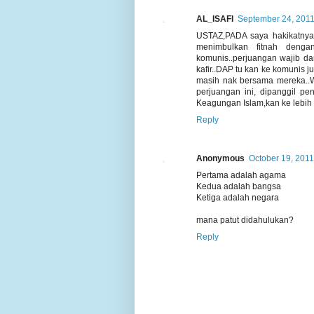
AL_ISAFI
September 24, 2011
USTAZ,PADA saya hakikatnya 
menimbulkan fitnah denga
komunis..perjuangan wajib da
kafir..DAP tu kan ke komunis
masih nak bersama mereka..W
perjuangan ini, dipanggil p
Keagungan Islam,kan ke lebih 
Reply
Anonymous
October 19, 2011
Pertama adalah agama
Kedua adalah bangsa
Ketiga adalah negara
mana patut didahulukan?
Reply