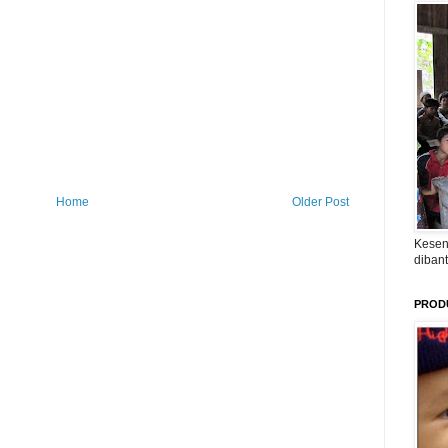
Home
Older Post
Kesen
diban
PROD