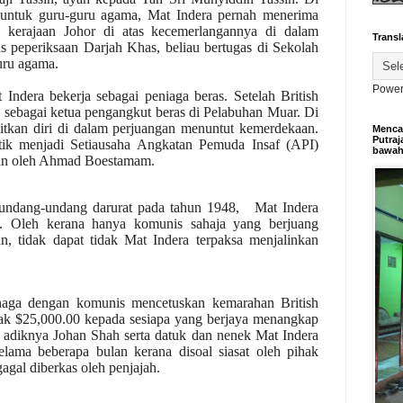
 untuk guru-guru agama, Mat Indera pernah menerima
a kerajaan Johor di atas kecemerlangannya di dalam
Transl
lus peperiksaan Darjah Khas, beliau bertugas di Sekolah
uru agama.
Power
ndera bekerja sebagai peniaga beras. Setelah British
a sebagai ketua pengangkut beras di Pelabuhan Muar. Di
tkan diri di dalam perjuangan menuntut kemerdekaan.
Mencar
Putraj
tik menjadi Setiausaha Angkatan Pemuda Insaf (API)
bawa
in oleh Ahmad Boestamam.
 undang-undang darurat pada tahun 1948, Mat Indera
sh. Oleh kerana hanya komunis sahaja yang berjuang
n, tidak dapat tidak Mat Indera terpaksa menjalinkan
enaga dengan komunis mencetuskan kemarahan British
k $25,000.00 kepada sesiapa yang berjaya menangkap
, adiknya Johan Shah serta datuk dan nenek Mat Indera
elama beberapa bulan kerana disoal siasat oleh pihak
agal diberkas oleh penjajah.