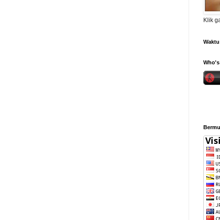
Klik 
Waktu 
Who's 
Bermul