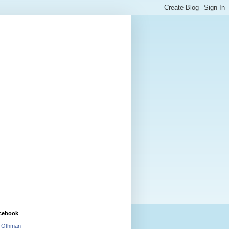
cebook
i Othman