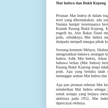
Mat Indera dan Bukit Kepong
Peranan Mat Indera di dalam tra
teori yang dikemukakan, ada ya
Namun hampir kesemuanya berse
Rumah Pasung Bukit Kepong. Mis
tragedi itu, Abu Bakar Daud m
polis, sebaliknya Mat Indera m
daripada menjadi mangsa pihak k
Seorang komunis Melayu, Shahran
mengesahkan bahawa serangan ke
Indera. Adik Mat Indera, Joh
bahawa beliau (Mat Indera) be
Pasung Bukit Kepong tetapi tid
polis. Apa yang berlaku ialah
melanggar arahan Mat Indera dan 
Apa pun peranan sebenar Mat Inde
melabelkan Mat Indera sebagai
untuk sesiapa yang berjaya men
akhirnya pada 1952, Mat Inder
dipercayai olehnya.