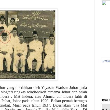
Create
or yang diterbitkan oleh Yayasan Warisan Johor pada
iografi ringkas tokoh-tokoh ternama Johor dan salah
Indera .
Mat Indera, atau Ahmad bin Indera lahir di
Total 
ahat, Johor pada tahun 1920. Beliau pernah bertugas
tongkat, Muar pada tahun 1937. Diceritakan juga Mat
ji Yassin, ayah kepada Tan Sri Muhyiddin Yassin. Di