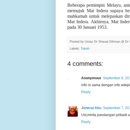
Beberapa pemimpin Melayu, ant
memujuk Mat Indera supaya ber
mahkamah untuk melepaskan diri 
Mat Indera. Akhirnya, Mat Inder
pada 30 Januari 1953.
Posted by
Ustaz Dr Shauqi Othman @ Dr 
Labels:
Tokoh
4 comments:
Anonymous
September 6, 20
info ni sama dengan info wik
Reply
Jeneral Aku
September 7, 20
Ust,minta pandangan pribadi us
Reply