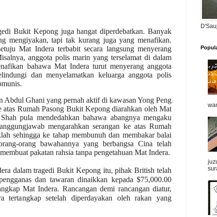
D'Sau
gedi Bukit Kepong juga hangat diperdebatkan. Banyak
ng mengiyakan, tapi tak kurang juga yang menafikan.
tuju Mat Indera terbabit secara langsung menyerang
Popul
alnya, anggota polis marin yang terselamat di dalam
enafikan bahawa Mat Indera turut menyerang anggota
elindungi dan menyelamatkan keluarga anggota polis
omunis.
 Abdul Ghani yang pernah aktif di kawasan Yong Peng
wan
 atas Rumah Pasong Bukit Kepong diarahkan oleh Mat
an Shah pula mendedahkan bahawa abangnya mengaku
rtanggungjawab mengarahkan serangan ke atas Rumah
aklah sehingga ke tahap membunuh dan membakar balai
 orang-orang bawahannya yang berbangsa Cina telah
membuat pakatan rahsia tanpa pengetahuan Mat Indera.
juz
sur
ra dalam tragedi Bukit Kepong itu, pihak British telah
 pengganas dan tawaran dinaikkan kepada $75,000.00
angkap Mat Indera. Rancangan demi rancangan diatur,
a tertangkap setelah diperdayakan oleh rakan yang