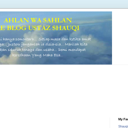
My Fa
Shauq