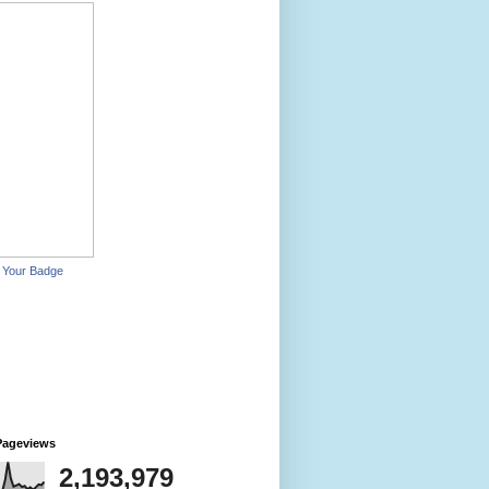
 Your Badge
Pageviews
2,193,979