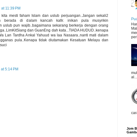
 at 11:39 PM
kita mesti faham Islam dan uslub perjuangan..Jangan sekali2
Pua
n berada di dalam kancah kafir. inikan pula musyrikin
Har
n uslub pun wajib..bagaimana sekarang berkerja dengan orang
Mal
 juga..LimKitSiang dan GuanEng dah kata...TIADA HUDUD..kenapa
mer
a Lan Tardha Ankal Yahuud wa laa Nasaara..nanti mati dalam
peri
engganas pula..Kenapa tidak diutamakan Kesatuan Melayu dan
suci
 at 5:14 PM
mul
al...
car
Jom Be
Gamba