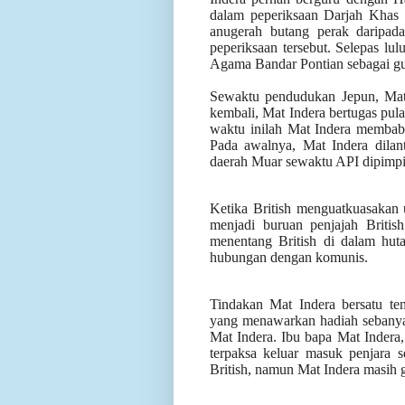
dalam peperiksaan Darjah Khas
anugerah butang perak daripad
peperiksaan tersebut. Selepas lu
Agama Bandar Pontian sebagai g
Sewaktu pendudukan Jepun, Mat I
kembali, Mat Indera bertugas pul
waktu inilah Mat Indera membabi
Pada awalnya, Mat Indera dilan
daerah Muar sewaktu API dipimp
Ketika British menguatkuasakan
menjadi buruan penjajah Briti
menentang British di dalam huta
hubungan dengan komunis.
Tindakan Mat Indera bersatu t
yang menawarkan hadiah sebanya
Mat Indera. Ibu bapa Mat Indera
terpaksa keluar masuk penjara s
British, namun Mat Indera masih g