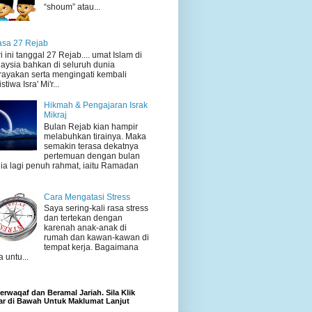
“shoum” atau...
sa 27 Rejab
i ini tanggal 27 Rejab.... umat Islam di
aysia bahkan di seluruh dunia
ayakan serta mengingati kembali
stiwa Isra' Mi'r...
Hikmah & Pengajaran Israk
Mikraj
Bulan Rejab kian hampir
melabuhkan tirainya. Maka
semakin terasa dekatnya
pertemuan dengan bulan
ia lagi penuh rahmat, iaitu Ramadan
Cara Mengatasi Stress
Saya sering-kali rasa stress
dan tertekan dengan
karenah anak-anak di
rumah dan kawan-kawan di
tempat kerja. Bagaimana
a untu...
rwaqaf dan Beramal Jariah. Sila Klik
r di Bawah Untuk Maklumat Lanjut