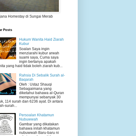
jana Homestay di Sungai Merab
ar Posts
Hukum Wanita Haid Ziarah
Kubur
Soalan Saya ingin
menziarahi kubur arwah
suami saya, Cuma saya
ingin bertanya apakah
ita yang haid tidak boleh ziarah kub...
Rahsia Di Sebalik Surah al-
Baqarah
Oleh : Ustaz Shauqi
Sebagaimana yang
diketahui bahawa al-Quran
mempunyai sebanyak 30
uk, 114 surah dan 6236 ayat. Di antara
ah-surah...
Persoalan Khatamun
Nubuwwah
Gambar yang dikatakan
bahawa inilah khatamun
nubuwwah Baru-baru ni