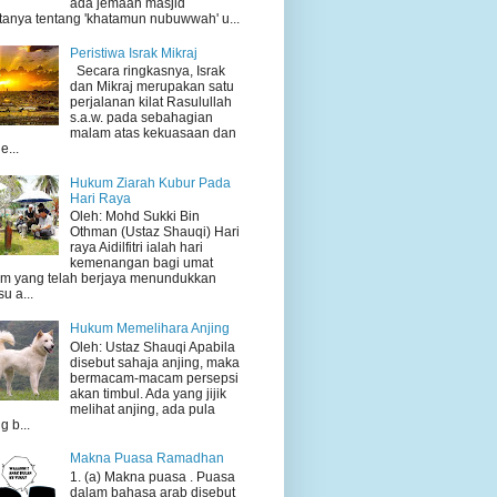
ada jemaah masjid
tanya tentang 'khatamun nubuwwah' u...
Peristiwa Israk Mikraj
Secara ringkasnya, Israk
dan Mikraj merupakan satu
perjalanan kilat Rasulullah
s.a.w. pada sebahagian
malam atas kekuasaan dan
e...
Hukum Ziarah Kubur Pada
Hari Raya
Oleh: Mohd Sukki Bin
Othman (Ustaz Shauqi) Hari
raya Aidilfitri ialah hari
kemenangan bagi umat
am yang telah berjaya menundukkan
su a...
Hukum Memelihara Anjing
Oleh: Ustaz Shauqi Apabila
disebut sahaja anjing, maka
bermacam-macam persepsi
akan timbul. Ada yang jijik
melihat anjing, ada pula
g b...
Makna Puasa Ramadhan
1. (a) Makna puasa . Puasa
dalam bahasa arab disebut