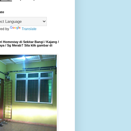
ate
ed by
Translate
i Homestay di Sekitar Bangi / Kajang /
aya / Sg Merab? Sila klik gambar di
h