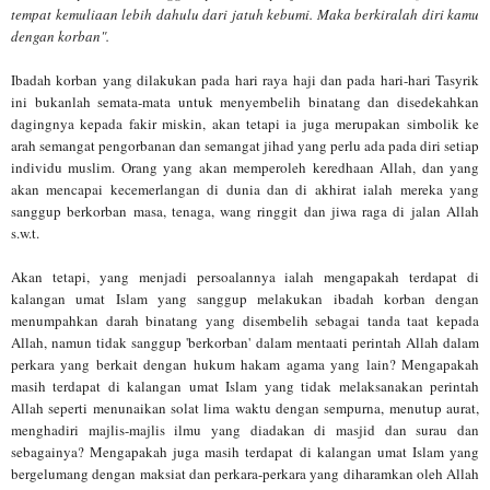
tempat kemuliaan lebih dahulu dari jatuh kebumi. Maka berkiralah diri kamu
dengan korban".
Ibadah korban yang dilakukan pada hari raya haji dan pada hari-hari Tasyrik
ini bukanlah semata-mata untuk menyembelih binatang dan disedekahkan
dagingnya kepada fakir miskin, akan tetapi ia juga merupakan simbolik ke
arah semangat pengorbanan dan semangat jihad yang perlu ada pada diri setiap
individu muslim. Orang yang akan memperoleh keredhaan Allah, dan yang
akan mencapai kecemerlangan di dunia dan di akhirat ialah mereka yang
sanggup berkorban masa, tenaga, wang ringgit dan jiwa raga di jalan Allah
s.w.t.
Akan tetapi, yang menjadi persoalannya ialah mengapakah terdapat di
kalangan umat Islam yang sanggup melakukan ibadah korban dengan
menumpahkan darah binatang yang disembelih sebagai tanda taat kepada
Allah, namun tidak sanggup 'berkorban' dalam mentaati perintah Allah dalam
perkara yang berkait dengan hukum hakam agama yang lain? Mengapakah
masih terdapat di kalangan umat Islam yang tidak melaksanakan perintah
Allah seperti menunaikan solat lima waktu dengan sempurna, menutup aurat,
menghadiri majlis-majlis ilmu yang diadakan di masjid dan surau dan
sebagainya? Mengapakah juga masih terdapat di kalangan umat Islam yang
bergelumang dengan maksiat dan perkara-perkara yang diharamkan oleh Allah