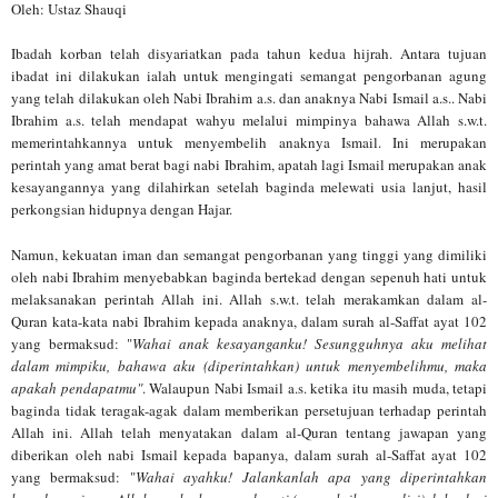
Oleh: Ustaz Shauqi
Ibadah korban telah disyariatkan pada tahun kedua hijrah. Antara tujuan
ibadat ini dilakukan ialah untuk mengingati semangat pengorbanan agung
yang telah dilakukan oleh Nabi Ibrahim a.s. dan anaknya Nabi Ismail a.s.. Nabi
Ibrahim a.s. telah mendapat wahyu melalui mimpinya bahawa Allah s.w.t.
memerintahkannya untuk menyembelih anaknya Ismail. Ini merupakan
perintah yang amat berat bagi nabi Ibrahim, apatah lagi Ismail merupakan anak
kesayangannya yang dilahirkan setelah baginda melewati usia lanjut, hasil
perkongsian hidupnya dengan Hajar.
Namun, kekuatan iman dan semangat pengorbanan yang tinggi yang dimiliki
oleh nabi Ibrahim menyebabkan baginda bertekad dengan sepenuh hati untuk
melaksanakan perintah Allah ini. Allah s.w.t. telah merakamkan dalam al-
Quran kata-kata nabi Ibrahim kepada anaknya, dalam surah al-Saffat ayat 102
yang bermaksud: "
Wahai anak kesayanganku! Sesungguhnya aku melihat
dalam mimpiku, bahawa aku (diperintahkan) untuk menyembelihmu, maka
apakah pendapatmu"
. Walaupun Nabi Ismail a.s. ketika itu masih muda, tetapi
baginda tidak teragak-agak dalam memberikan persetujuan terhadap perintah
Allah ini. Allah telah menyatakan dalam al-Quran tentang jawapan yang
diberikan oleh nabi Ismail kepada bapanya, dalam surah al-Saffat ayat 102
yang bermaksud: "
Wahai ayahku! Jalankanlah apa yang diperintahkan