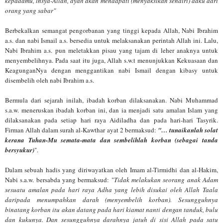
kepadamu, insya-Allah, ayah akan mendapati (menyaksikan sendiri) daku dari
orang yang sabar"
Berbekalkan semangat pengorbanan yang tinggi kepada Allah, Nabi Ibrahim
a.s. dan nabi Ismail a.s. bersedia untuk melaksanakan perintah Allah ini. Lalu,
Nabi Ibrahim a.s. pun meletakkan pisau yang tajam di leher anaknya untuk
menyembelihnya. Pada saat itu juga, Allah s.w.t menunjukkan Kekuasaan dan
KeagunganNya dengan menggantikan nabi Ismail dengan kibasy untuk
disembelih oleh nabi Ibrahim a.s.
Bermula dari sejarah inilah, ibadah korban dilaksanakan. Nabi Muhammad
s.a.w. meneruskan ibadah korban ini, dan ia menjadi satu amalan Islam yang
dilaksanakan pada setiap hari raya Aidiladha dan pada hari-hari Tasyrik.
Firman Allah dalam surah al-Kawthar ayat 2 bermaksud:
"… tunaikanlah solat
kerana Tuhan-Mu semata-mata dan sembelihlah korban (sebagai tanda
bersyukur)
".
Dalam sebuah hadis yang diriwayatkan oleh Imam al-Tirmidhi dan al-Hakim,
Nabi s.a.w. bersabda yang bermaksud: "
Tidak melakukan seorang anak Adam
sesuatu amalan pada hari raya Adha yang lebih disukai oleh Allah Taala
daripada menumpahkan darah (menyembelih korban). Sesungguhnya
binatang korban itu akan datang pada hari kiamat nanti dengan tanduk, bulu
dan kukunya. Dan sesungguhnya darahnya jatuh di sisi Allah pada satu