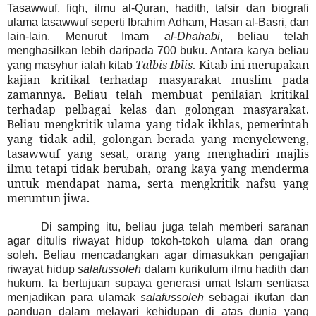
Tasawwuf, fiqh, ilmu al-Quran, hadith, tafsir dan biografi
ulama tasawwuf seperti Ibrahim Adham, Hasan al-Basri, dan
lain-lain. Menurut Imam
al-Dhahabi
, beliau telah
menghasilkan lebih daripada 700 buku. Antara karya beliau
Talbis Iblis
. Kitab ini merupakan
yang masyhur ialah kitab
kajian kritikal terhadap masyarakat muslim pada
zamannya. Beliau telah membuat penilaian kritikal
terhadap pelbagai kelas dan golongan masyarakat.
Beliau mengkritik ulama yang tidak ikhlas, pemerintah
yang tidak adil, golongan berada yang menyeleweng,
tasawwuf yang sesat, orang yang menghadiri majlis
ilmu tetapi tidak berubah, orang kaya yang menderma
untuk mendapat nama, serta mengkritik nafsu yang
meruntun jiwa.
Di samping itu, beliau juga telah memberi saranan
agar ditulis riwayat hidup tokoh-tokoh ulama dan orang
soleh. Beliau mencadangkan agar dimasukkan pengajian
riwayat hidup
salafussoleh
dalam kurikulum ilmu hadith dan
hukum. Ia bertujuan supaya generasi umat Islam sentiasa
menjadikan para ulamak
salafussoleh
sebagai ikutan dan
panduan dalam melayari kehidupan di atas dunia yang