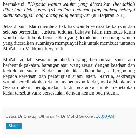
bermaksud: "
Kepada wanita-wanita yang diceraikan (hendaklah
diberikan oleh suaminya) mut'ah menurut yang makruf sebagai
suatu kewajipan bagi orang yang bertaqwa
" (al-Baqarah 241).
Jelas di sini, Islam membela hak-hak wanita semasa berkahwin dan
selepas perceraian. Justeru, tuduhan bahawa Islam menindas kaum
wanita adalah tidak benar. Oleh yang demikian
seseorang wanita
yang diceraikan suaminya mempunyai hak untuk membuat tuntutan
Mut'ah
di Mahkamah Syariah.
Mut'ah adalah sesuatu pemberian yang bermanfaat sama ada
berbentuk pakaian, barangan atau wang sesuai dengan keadaan dan
kedudukan suami. Kadar mut'ah tidak ditentukan, ia bergantung
kepada keredaan dan persetujuan suami isteri. Namun, sekiranya
wujud pertelingkahan dalam menentukan kadar, maka Mahkamah
Syariah akan menggunakan budi bicaranya untuk menetapkan
kadar tersebut yang bersesuaian dengan kemampuan suami.
Ustaz Dr Shauqi Othman @ Dr Mohd Sukki
at
10:08 AM
Share