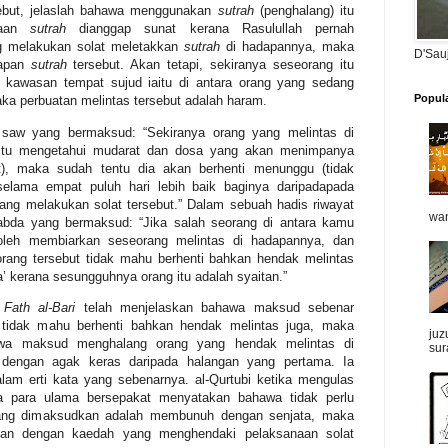
sebut, jelaslah bahawa menggunakan
sutrah
(penghalang) itu
naan
sutrah
dianggap sunat kerana Rasulullah pernah
g melakukan solat meletakkan
sutrah
di hadapannya, maka
D'Sau
dapan
sutrah
tersebut. Akan tetapi, sekiranya seseorang itu
i kawasan tempat sujud iaitu di antara orang yang sedang
Popul
ka perbuatan melintas tersebut adalah haram.
i saw yang bermaksud: “Sekiranya orang yang melintas
di
 itu mengetahui mudarat dan dosa yang akan menimpanya
ut), maka sudah tentu dia akan berhenti menunggu (tidak
 selama empat puluh hari lebih baik baginya daripadapada
ang melakukan solat tersebut.” Dalam sebuah hadis riwayat
wan
abda yang bermaksud: “Jika salah seorang di antara kamu
oleh membiarkan seseorang melintas di hadapannya, dan
rang tersebut tidak mahu berhenti bahkan hendak melintas
 kerana sesungguhnya orang itu adalah syaitan.”
b
Fath al-Bari
telah menjelaskan bahawa maksud sebenar
ut tidak mahu berhenti bahkan hendak melintas juga, maka
juz
wa maksud menghalang orang yang hendak melintas di
sur
 dengan agak keras daripada halangan yang pertama. Ia
lam erti kata yang sebenarnya.
al-Qurtubi ketika mengulas
a
para ulama bersepakat
menyatakan bahawa tidak perlu
ang dimaksudkan adalah membunuh dengan senjata, maka
ngan dengan kaedah yang menghendaki pelaksanaan solat