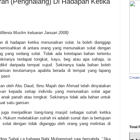
rah (Penghalang) Di Hadapan Ketika
h Milenia Muslim keluaran Januari 2008)
an di hadapan ketika menunaikan solat. Ia boleh dianggap
memisahkan di antara orang yang menunaikan solat dengan
ng yang sedang solat. Tidak ada ketetapan bahan tertentu
sekiranya terdapat tongkat, kayu, beg atau apa sahaja, ia
dikit daripada tempat sujud. Sekiranya tiada bahan boleh
arisan terutamanya apabila berada di tempat yang lapang
 pasir.
Create
kan oleh Abu Daud, Ibnu Majah dan Ahmad telah dinyatakan
kan kepada setiap individu yang menunaikan solat agar
anak panah atau tongkat. Sekiranya tidak ada bahan untuk
uat satu garisan.
 juga menjadikan tiang-tiang masjid sebagai
sutrah
ketika
an. Hukum meletakkan
sutrah
ini adalah sunat dan ia bertujuan
solat dengan tidak diganggu oleh orang yang melintas di
Total 
idina Sahal r.a bahawa Nabi Muhammad saw bersabda, “Jika