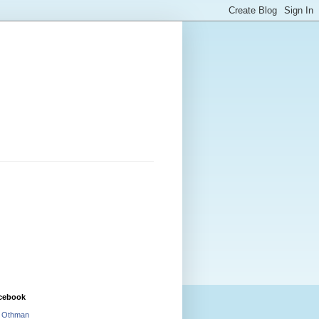
cebook
i Othman