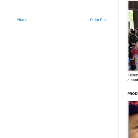
Home
Older Post
Kesen
diban
PROD