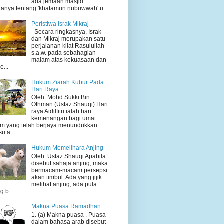
ada jemaah masjid
tanya tentang 'khatamun nubuwwah' u...
Peristiwa Israk Mikraj
Secara ringkasnya, Israk
dan Mikraj merupakan satu
perjalanan kilat Rasulullah
s.a.w. pada sebahagian
malam atas kekuasaan dan
e...
Hukum Ziarah Kubur Pada
Hari Raya
Oleh: Mohd Sukki Bin
Othman (Ustaz Shauqi) Hari
raya Aidilfitri ialah hari
kemenangan bagi umat
am yang telah berjaya menundukkan
su a...
Hukum Memelihara Anjing
Oleh: Ustaz Shauqi Apabila
disebut sahaja anjing, maka
bermacam-macam persepsi
akan timbul. Ada yang jijik
melihat anjing, ada pula
g b...
Makna Puasa Ramadhan
1. (a) Makna puasa . Puasa
dalam bahasa arab disebut