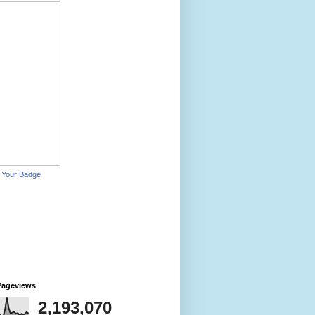
 Your Badge
Pageviews
2,193,070