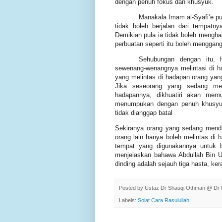
dengan penuh fokus dan khusyuk.
Manakala Imam al-Syafi’e p
tidak boleh berjalan dari tempat
Demikian pula ia tidak boleh mengha
perbuatan seperti itu boleh menggang
Sehubungan dengan itu, h
sewenang-wenangnya melintasi di h
yang melintas di hadapan orang ya
Jika seseorang yang sedang menu
hadapannya, dikhuatiri akan memu
menumpukan dengan penuh khusyuk
tidak dianggap batal
Sekiranya orang yang sedang mendir
orang lain hanya boleh melintas di 
tempat yang digunakannya untuk b
menjelaskan bahawa Abdullah Bin U
dinding adalah sejauh tiga hasta, ke
Posted by
Ustaz Dr Shauqi Othman @ Dr 
Labels:
Solat Cara Rasulullah