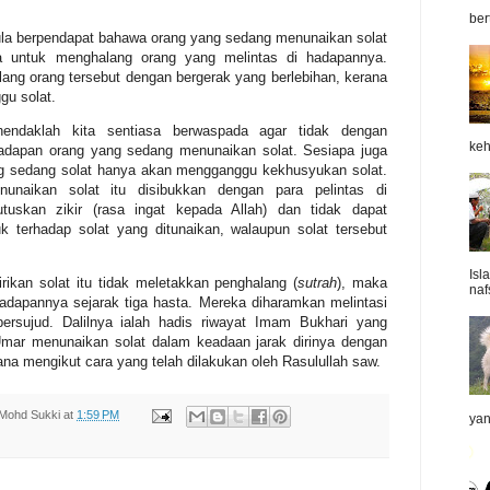
ber
ula berpendapat bahawa orang yang sedang menunaikan solat
nya untuk menghalang orang yang melintas di hadapannya.
lang orang tersebut dengan bergerak yang berlebihan, kerana
gu solat.
endaklah kita sentiasa berwaspada agar tidak dengan
keh
adapan orang yang sedang menunaikan solat. Sesiapa juga
ng sedang solat hanya akan mengganggu kekhusyukan solat.
naikan solat itu disibukkan dengan para pelintas di
tuskan zikir (rasa ingat kepada Allah) dan tidak dapat
 terhadap solat yang ditunaikan,
walaupun solat tersebut
Isl
ikan solat itu tidak meletakkan penghalang (
sutrah
), maka
naf
hadapannya sejarak tiga hasta. Mereka diharamkan melintasi
ersujud. Dalilnya ialah hadis riwayat Imam Bukhari yang
mar menunaikan solat dalam keadaan jarak dirinya dengan
rana mengikut cara yang telah dilakukan oleh Rasulullah saw.
Mohd Sukki
at
1:59 PM
yan