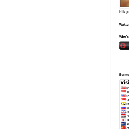
Klik 
Waktu 
Who's 
Bermul