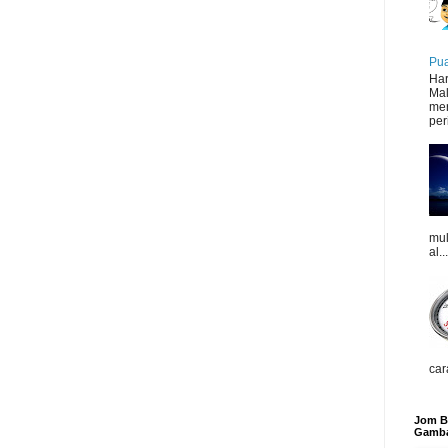
Pua
Har
Mal
mer
peri
mul
al...
car
Jom Be
Gamba