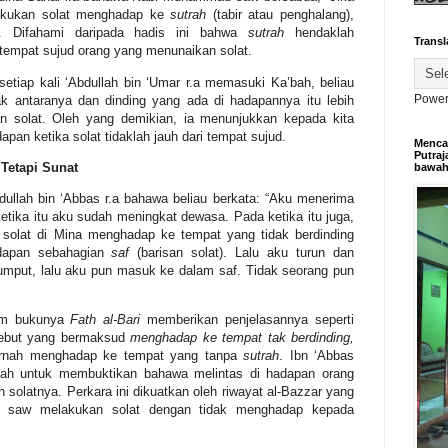
lakukan solat menghadap ke
sutrah
(tabir atau penghalang),
”. Difahami daripada hadis ini bahwa
sutrah
hendaklah
Transl
da tempat sujud orang yang menunaikan solat.
setiap kali ‘Abdullah bin ‘Umar r.a memasuki Ka’bah, beliau
Power
rak antaranya dan dinding yang ada di hadapannya itu lebih
an solat. Oleh yang demikian, ia menunjukkan kepada kita
apan ketika solat tidaklah
jauh dari tempat sujud.
Mencar
Putraj
 Tetapi
Sunat
bawa
dullah bin ‘Abbas r.a bahawa beliau berkata: “Aku menerima
etika itu aku sudah meningkat dewasa. Pada ketika itu juga,
solat di Mina menghadap ke tempat yang tidak berdinding
adapan sebahagian
saf
(barisan solat). Lalu aku turun dan
umput, lalu aku pun masuk ke dalam saf. Tidak seorang pun
am bukunya
Fath al-Bari
memberikan penjelasannya seperti
rsebut yang bermaksud
menghadap ke tempat tak berdinding,
ernah
menghadap ke tempat yang tanpa
sutrah
. Ibn ‘Abbas
lah untuk membuktikan bahawa melintas di hadapan orang
solatnya. Perkara ini dikuatkan oleh riwayat al-Bazzar yang
 saw melakukan solat dengan tidak menghadap kepada