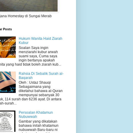
jana Homestay di Sungai Merab
ar Posts
Hukum Wanita Haid Ziarah
Kubur
Soalan Saya ingin
menziarahi kubur arwah
suami saya, Cuma saya
ingin bertanya apakah
ita yang haid tidak boleh ziarah kub...
Rahsia Di Sebalik Surah al-
Baqarah
Oleh : Ustaz Shauqi
Sebagaimana yang
diketahui bahawa al-Quran
mempunyai sebanyak 30
uk, 114 surah dan 6236 ayat. Di antara
ah-surah...
Persoalan Khatamun
Nubuwwah
Gambar yang dikatakan
bahawa inilah khatamun
nubuwwah Baru-baru ni