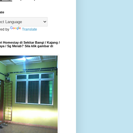
ate
ed by
Translate
i Homestay di Sekitar Bangi / Kajang /
aya / Sg Merab? Sila klik gambar di
h