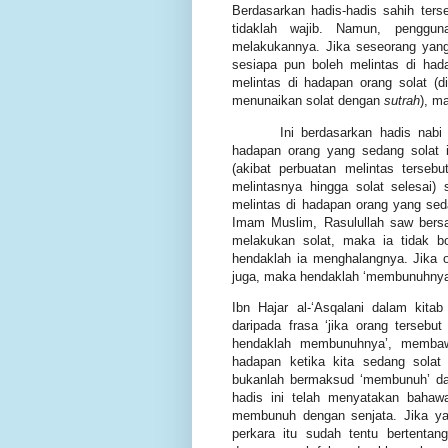
Berdasarkan hadis-hadis sahih ter
tidaklah wajib.
Namun, penggu
melakukannya. Jika seseorang yan
sesiapa pun boleh melintas di ha
melintas di hadapan orang solat (d
menunaikan solat dengan
sutrah
),
ma
Ini berdasarkan hadis nab
hadapan orang yang sedang solat
(akibat perbuatan melintas terseb
melintasnya hingga solat selesai)
melintas di hadapan orang yang sed
Imam Muslim, Rasulullah saw bers
melakukan solat, maka ia tidak b
hendaklah ia menghalangnya. Jika o
juga, maka hendaklah ‘membunuhnya’
Ibn Hajar al-‘Asqalani dalam kita
daripada frasa ‘jika orang terseb
hendaklah membunuhnya’, memba
hadapan ketika kita sedang solat
bukanlah bermaksud ‘membunuh’ da
hadis ini telah menyatakan bahaw
membunuh dengan senjata. Jika y
perkara itu sudah tentu bertenta