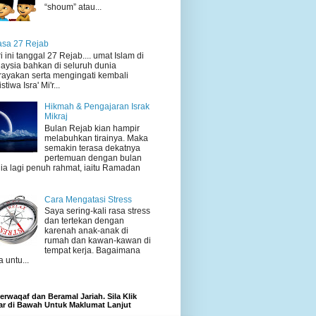
“shoum” atau...
sa 27 Rejab
i ini tanggal 27 Rejab.... umat Islam di
aysia bahkan di seluruh dunia
ayakan serta mengingati kembali
stiwa Isra' Mi'r...
Hikmah & Pengajaran Israk
Mikraj
Bulan Rejab kian hampir
melabuhkan tirainya. Maka
semakin terasa dekatnya
pertemuan dengan bulan
ia lagi penuh rahmat, iaitu Ramadan
Cara Mengatasi Stress
Saya sering-kali rasa stress
dan tertekan dengan
karenah anak-anak di
rumah dan kawan-kawan di
tempat kerja. Bagaimana
a untu...
rwaqaf dan Beramal Jariah. Sila Klik
r di Bawah Untuk Maklumat Lanjut