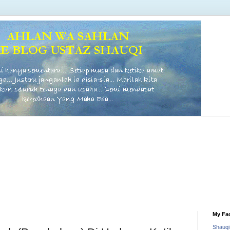
My Fa
Shauq