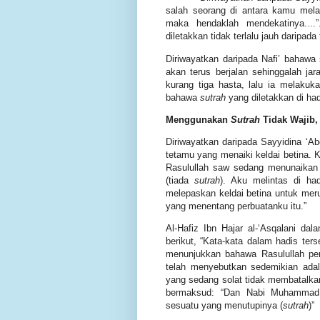
salah seorang di antara kamu me
maka hendaklah mendekatinya....
diletakkan tidak terlalu jauh daripa
Diriwayatkan daripada Nafi’ bahawa 
akan terus berjalan sehinggalah ja
kurang tiga hasta, lalu ia melakuk
bahawa
sutrah
yang diletakkan di had
Menggunakan
Sutrah
Tidak
Wajib,
Diriwayatkan daripada Sayyidina ‘Ab
tetamu yang menaiki keldai betina. K
Rasulullah saw sedang menunaikan 
(tiada
sutrah
). Aku melintas di h
melepaskan keldai betina untuk mer
yang menentang perbuatanku itu.”
Al-Hafiz
Ibn Hajar al-‘Asqalani
dal
berikut, “Kata-kata dalam hadis te
menunjukkan bahawa Rasulullah p
telah menyebutkan sedemikian ada
yang sedang solat tidak membatalkan 
bermaksud: “Dan Nabi Muhammad
sesuatu yang menutupinya (
sutrah
)”