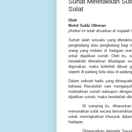
Sunat Meletakkan Sut
Solat
Oleh
Mohd Sukki Othman
(Artikel ini telah disiarkan di majala
Sutrah
ialah sesuatu yang diletakk
penghadang atau penghalang bagi 
orang yang melalui di hadapan ora
untuk dijadikan
sutrah
. Oleh itu, 
hendaklah diletakkan dihadapan se
digunakan, maka bolehlah dibuat g
seperti di padang bola atau di padang
Dalam sebuah hadis yang diriwayat
bahawa Rasulullah saw menganjur
meletakkan
sutrah
walaupun dengan 
dijadikan
sutrah
, maka hendaklah dib
Di samping itu, diharuskan
menunaikan solat secara bersendiri
untuk meningkatkan khusyuk dalam 
hadapan.
Diriwayatkan daripada Sayy