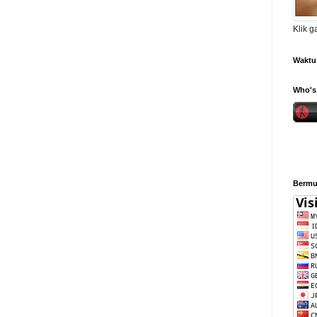
Klik 
Waktu 
Who's 
Bermul