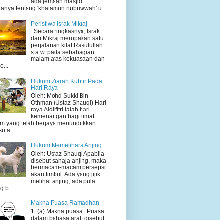
ada jemaah masjid
tanya tentang 'khatamun nubuwwah' u...
Peristiwa Israk Mikraj
Secara ringkasnya, Israk
dan Mikraj merupakan satu
perjalanan kilat Rasulullah
s.a.w. pada sebahagian
malam atas kekuasaan dan
e...
Hukum Ziarah Kubur Pada
Hari Raya
Oleh: Mohd Sukki Bin
Othman (Ustaz Shauqi) Hari
raya Aidilfitri ialah hari
kemenangan bagi umat
am yang telah berjaya menundukkan
su a...
Hukum Memelihara Anjing
Oleh: Ustaz Shauqi Apabila
disebut sahaja anjing, maka
bermacam-macam persepsi
akan timbul. Ada yang jijik
melihat anjing, ada pula
g b...
Makna Puasa Ramadhan
1. (a) Makna puasa . Puasa
dalam bahasa arab disebut