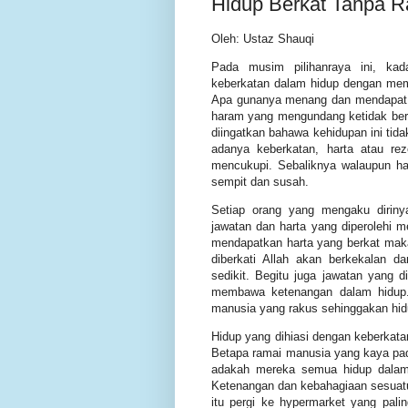
Hidup Berkat Tanpa 
Oleh: Ustaz Shauqi
Pada musim pilihanraya ini, ka
keberkatan dalam hidup dengan me
Apa gunanya menang dan mendapat ja
haram yang mengundang ketidak berkat
diingatkan bahawa kehidupan ini ti
adanya keberkatan, harta atau re
mencukupi.
Sebaliknya walaupun ha
sempit dan susah.
Setiap orang yang mengaku dirin
jawatan dan harta yang diperolehi mel
mendapatkan harta yang berkat maka i
diberkati Allah akan berkekalan 
sedikit. Begitu juga jawatan yang d
membawa ketenangan dalam hidup. 
manusia yang rakus sehinggakan hid
Hidup yang dihiasi dengan keberkat
Betapa ramai manusia yang kaya pad
adakah mereka semua hidup dala
Ketenangan dan kebahagiaan sesuatu
itu pergi ke hypermarket yang palin