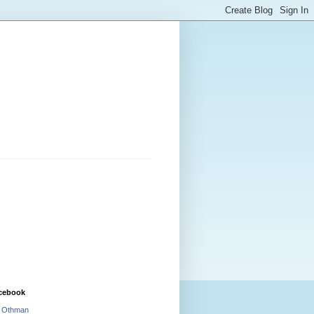
cebook
i Othman