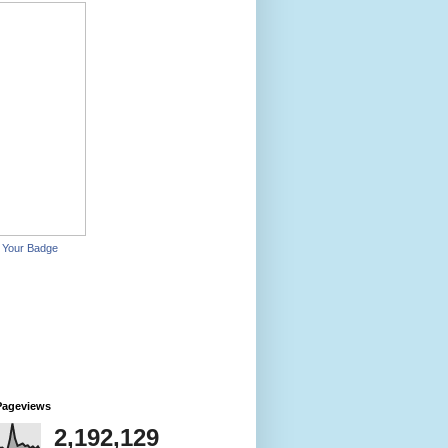
 Your Badge
Pageviews
2,192,129