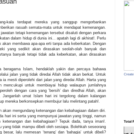
Rasuah
dang-kala terdapat mereka yang sanggup mengorbankan
mberikan rasuah semata-mata untuk mendapat kemenangan.
watan tetapi kemenangan tersebut disaluti dengan perkara
an dalam hidup di dunia ini... apatah lagi di akhirat!. Perlu
dak akan membawa apa-apa erti tanpa ada keberkatan. Dengan
zeki yang sedikit akan dirasakan seolah-olah banyak dan
rtanya banyak tetapi tidak ada keberkatan, akan dirasakan
ya beragama Islam, hendaklah yakin dan percaya bahawa
alui jalan yang tidak diredai Allah tidak akan berkat.
Untuk
Create
a mesti diperolehi dari jalan yang diredai Allah. Harta yang
dan mencukupi untuk membiayai hidup walaupun jumlahnya
iperoleh dengan cara yang ’bersih’ dan diredhai Allah, akan
Janganlah umat Islam hari ini tergolong dalam kalangan
up mereka berkonsepkan membujur lalu melintang patah!.
an akan mengundang ketenangan dan kebahagiaan dalam diri.
a hari ini serta yang mempunyai jawatan yang tinggi, namun
m ketenangan dan kebahagiaan?
Tepuk dada, tanya iman!.
Total 
 yang tidak mampu dibeli oleh sesiapa. Bolehkah seseorang
g besar, lalu memesan ‘tenang’ dan ‘bahagia’ untuk dibeli?