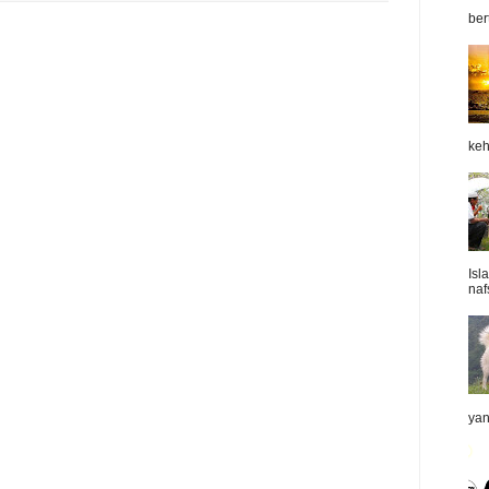
ber
keh
Isl
naf
yan