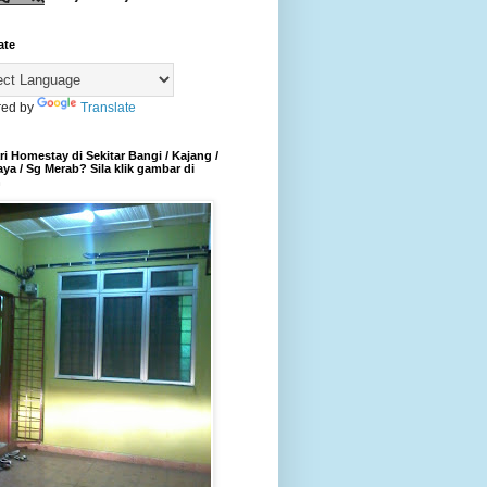
ate
ed by
Translate
i Homestay di Sekitar Bangi / Kajang /
aya / Sg Merab? Sila klik gambar di
h