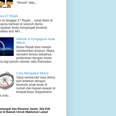
“shoum” atau...
sa 27 Rejab
i ini tanggal 27 Rejab.... umat Islam di
aysia bahkan di seluruh dunia
ayakan serta mengingati kembali
stiwa Isra' Mi'r...
Hikmah & Pengajaran Israk
Mikraj
Bulan Rejab kian hampir
melabuhkan tirainya. Maka
semakin terasa dekatnya
pertemuan dengan bulan
ia lagi penuh rahmat, iaitu Ramadan
Cara Mengatasi Stress
Saya sering-kali rasa stress
dan tertekan dengan
karenah anak-anak di
rumah dan kawan-kawan di
tempat kerja. Bagaimana
a untu...
rwaqaf dan Beramal Jariah. Sila Klik
r di Bawah Untuk Maklumat Lanjut