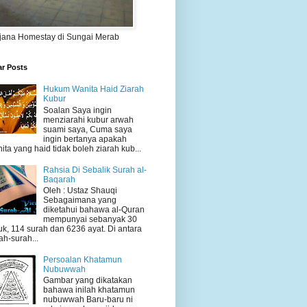
jana Homestay di Sungai Merab
ar Posts
Hukum Wanita Haid Ziarah
Kubur
Soalan Saya ingin
menziarahi kubur arwah
suami saya, Cuma saya
ingin bertanya apakah
ita yang haid tidak boleh ziarah kub...
Rahsia Di Sebalik Surah al-
Baqarah
Oleh : Ustaz Shauqi
Sebagaimana yang
diketahui bahawa al-Quran
mempunyai sebanyak 30
uk, 114 surah dan 6236 ayat. Di antara
ah-surah...
Persoalan Khatamun
Nubuwwah
Gambar yang dikatakan
bahawa inilah khatamun
nubuwwah Baru-baru ni