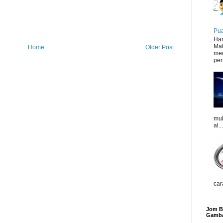
Pua
Har
Mal
Home
Older Post
mer
peri
mul
al...
car
Jom Be
Gamba