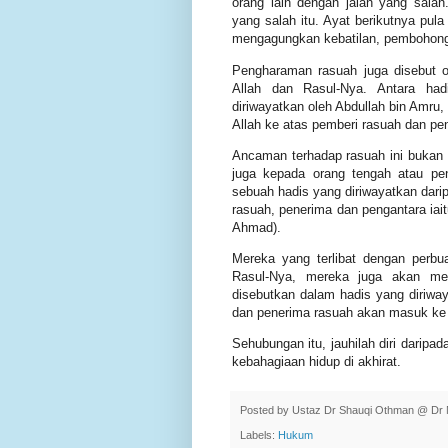
orang lain dengan jalan yang sala
yang salah itu. Ayat berikutnya pula
mengagungkan kebatilan, pembohon
Pengharaman rasuah juga disebut o
Allah dan Rasul-Nya. Antara ha
diriwayatkan oleh Abdullah bin Amru,
Allah ke atas pemberi rasuah dan pen
Ancaman terhadap rasuah ini bukan 
juga kepada orang tengah atau pen
sebuah hadis yang diriwayatkan dari
rasuah, penerima dan pengantara ia
Ahmad).
Mereka yang terlibat dengan perbua
Rasul-Nya, mereka juga akan men
disebutkan dalam hadis yang diriwa
dan penerima rasuah akan masuk ke d
Sehubungan itu, jauhilah diri daripa
kebahagiaan hidup di akhirat.
Posted by
Ustaz Dr Shauqi Othman @ Dr 
Labels:
Hukum