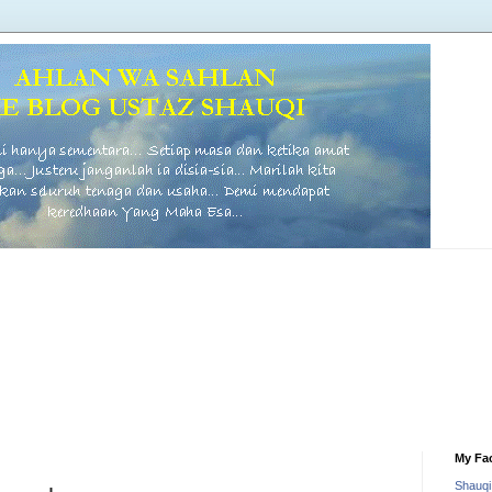
My Fa
Shauq