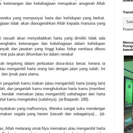
ya ketenangan dan kebahagiaan merupakan anugerah Allah
Transl
 mereka yang mempunyai harta dan kehidupan yang berkat.
giaan tidak akan dianugerahkan Allah kepada manusia yang
Power
i rasuah akan menyebabkan harta yang dimiliki tidak ada
Mencar
menghakis ketenangan dan kebahagiaan dalam kehidupan
Putraj
yak dan jawatan yang tinggi kalau hidup sentiasa diburu
bawa
akhirat pula akan dihumban ke dalam neraka!
ah tergolong dalam perbuatan dosa-dosa besar, kerana ia
au mengambil harta orang lain dengan jalan yang salah.
Ini
is dan ijmak para ulama.
n janganlah kamu makan (atau mengambil) harta (orang lain)
alah, dan janganlah kamu menghulurkan harta kamu (memberi
a hendak memakan (atau mengambil) sebahagian dari harta
hal kamu mengetahui (salahnya). (al-Baqarah: 188).
 menyatakan yang mafhumnya, Mereka sangat suka mendengar
emakan segala yang haram (rasuah dan sebagainya)... (al-
atas, Allah melarang umat-Nya memakan atau mengambil harta