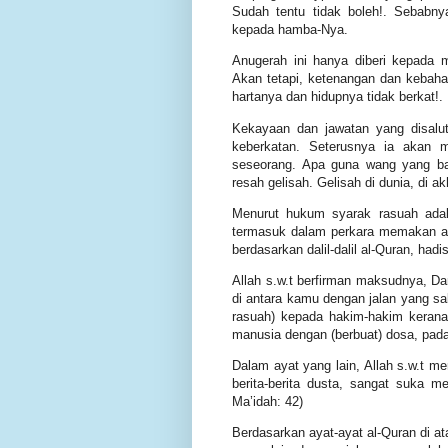
Sudah tentu tidak boleh!. Sebabn
kepada hamba-Nya.
Anugerah ini hanya diberi kepada
Akan tetapi, ketenangan dan kebaha
hartanya dan hidupnya tidak berkat!.
Kekayaan dan jawatan yang disalut
keberkatan. Seterusnya ia akan 
seseorang. Apa guna wang yang ban
resah gelisah. Gelisah di dunia, di 
Menurut hukum syarak rasuah adal
termasuk dalam perkara memakan at
berdasarkan dalil-dalil al-Quran, had
Allah s.w.t berfirman maksudnya, Da
di antara kamu dengan jalan yang s
rasuah) kepada hakim-hakim keran
manusia dengan (berbuat) dosa, pada
Dalam ayat yang lain, Allah s.w.t
berita-berita dusta, sangat suka m
Ma’idah: 42)
Berdasarkan ayat-ayat al-Quran di 