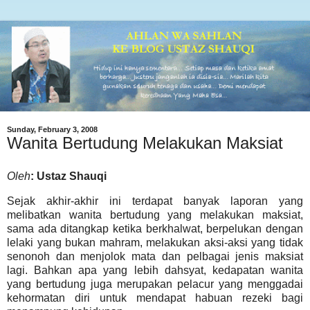
Sunday, February 3, 2008
Wanita Bertudung Melakukan Maksiat
Oleh
: Ustaz Shauqi
Sejak akhir-akhir ini terdapat banyak laporan yang
melibatkan wanita bertudung yang melakukan maksiat,
sama ada ditangkap ketika berkhalwat, berpelukan dengan
lelaki yang bukan mahram, melakukan aksi-aksi yang tidak
senonoh dan menjolok mata dan pelbagai jenis maksiat
lagi. Bahkan apa yang lebih dahsyat, kedapatan wanita
yang bertudung juga merupakan pelacur yang menggadai
kehormatan diri untuk mendapat habuan rezeki bagi