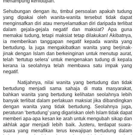
menampung kehidupan.
Sehubungan dengan itu, timbul persoalan apakah tudung
yang dipakai oleh wanita-wanita tersebut tidak dapat
menginsafkan diri atau menyelamatkan diri daripada terlibat
dalam gejala-gejala negatif dan maksiat? Apa guna
memakai tudung, tetapi maksiat tetap dilakukan! Akibatnya,
ia memberikan tanggapan negatif kepada wanita yang
bertudung. Ia juga mengakibatkan wanita yang berjinak-
jinak dengan Islam dan berkeinginan untuk menutup aurat,
telah ‘tertutup selera’ untuk mengenakan tudung di kepala
kerana ia seolahnya telah membawa satu impak yang
negatif.
Natijahnya, nilai wanita yang bertudung dan tidak
bertudung menjadi sama sahaja di mata masyarakat,
bahkan wanita yang bertudung kelihatan seolahnya lebih
banyak terlibat dalam perlakuan maksiat jika dibandingkan
dengan wanita yang tidak bertudung.
Seolahnya juga,
peraturan ‘bertudung’ yang digariskan oleh Islam tidak dapat
memberi apa-apa kesan ke arah untuk mengubah sikap dan
akhlak agar menjadi lebih baik. Justeru, terdapat suara-
suara yang menafikan terus kewajipan bertudung dalam