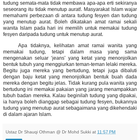
tudung semata-mata tidak membawa apa-apa erti sekiranya
seseorang itu tidak menutup aurat!. Masyarakat Islam wajar
memahami perbezaan di antara tudung fesyen dan tudung
yang menutup aurat. Boleh dikatakan amat ramai sekali
wanita Islam pada hari ini memilih untuk memakai tudung
fesyen daripada tudung untuk menutup aurat.
Apa tidaknya, kelihatan amat ramai wanita yang
memakai tudung, tetapi dalam masa yang sama
mengenakan seluar ‘jeans’ yang ketat yang menonjolkan
bentuk tubuh yang menggiurkan teman-teman lelaki mereka.
Begitu juga mereka yang bertudung, tetapi juga dibaluti
dengan baju ketat yang menonjolkan bentuk buah dada
mereka dengan begitu jelas. Tidak kurang pula wanita yang
bertudung ini memakai pakaian yang jarang menampakkan
tubuh badan mereka. Kalau beginilah tudung yang dipakai,
ia hanya boleh dianggap sebagai tudung fesyen, bukannya
tudung yang menutup aurat sebagaimana yang dikehendaki
di dalam ajaran Islam.
Ustaz Dr Shauqi Othman @ Dr Mohd Sukki
at
11:57 PM