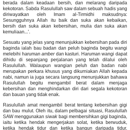
berada dalam keadaan bersih, dan melarang daripada
kekotoran. Sabda Rasulullah saw dalam sebuah hadis yang
diriwayatkan oleh Imam al-Tirmidhi maksudnya:
Sesungguhnya Allah itu baik dan suka akan kebaikan,
bersih dan suka akan kebersihan, mulia dan suka akan
kemuliaan...’.
Sesuatu yang jelas yang menunjukkan kebersihan pada diri
baginda ialah bau badan dan peluh baginda begitu wangi
melebihi haruman
amber
dan kasturi. Haruman wangi dapat
dihidu di sepanjang perjalanan yang telah dilalui oleh
Rasulullah. Walaupun wangian peluh dan badan nabi
merupakan perkara khusus yang dikurniakan Allah kepada
nabi, namun ia juga secara langsung menunjukkan bahawa
Rasulullah begitu mengambil berat dalam menjaga
kebersihan dan menghindarkan diri dari segala kekotoran
dan bauan yang tidak enak.
Rasulullah amat mengambil berat tentang kebersihan gigi
dan bau mulut.
Oleh itu, dalam pelbagai situasi, Rasulullah
SAW menggunakan
siwak
bagi membersihkan gigi baginda,
iaitu ketika hendak mengerjakan solat, ketika berwuduk,
ketika hendak tidur dan ketika bangun daripada tidur.