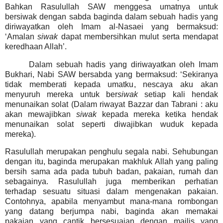
Bahkan Rasulullah SAW menggesa umatnya untuk
bersiwak dengan sabda baginda dalam sebuah hadis yang
diriwayatkan oleh Imam al-Nasaei yang bermaksud:
‘Amalan
siwak
dapat membersihkan mulut serta mendapat
keredhaan Allah’.
Dalam sebuah hadis yang diriwayatkan oleh Imam
Bukhari, Nabi SAW bersabda yang bermaksud: ‘Sekiranya
tidak memberati kepada umatku, nescaya aku akan
menyuruh mereka untuk ber
siwak
setiap kali hendak
menunaikan solat (Dalam riwayat Bazzar dan Tabrani : aku
akan mewajibkan
siwak
kepada mereka ketika hendak
menunaikan solat seperti diwajibkan wuduk kepada
mereka).
Rasulullah merupakan penghulu segala nabi. Sehubungan
dengan itu, baginda merupakan makhluk Allah yang paling
bersih sama ada pada tubuh badan, pakaian, rumah dan
sebagainya. Rasulullah juga memberikan perhatian
terhadap sesuatu situasi dalam mengenakan pakaian.
Contohnya, apabila menyambut mana-mana rombongan
yang datang berjumpa nabi, baginda akan memakai
pakaian yang cantik bersesuaian dengan majlis yang