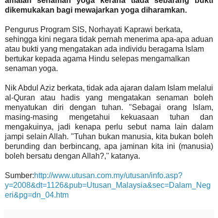
amalan senaman yoga kerana tiada sebarang bukti
dikemukakan bagi mewajarkan yoga diharamkan.
Pengurus Program SIS, Norhayati Kaprawi berkata,
sehingga kini negara tidak pernah menerima apa-apa aduan
atau bukti yang mengatakan ada individu beragama Islam
bertukar kepada agama Hindu selepas mengamalkan
senaman yoga.
Nik Abdul Aziz berkata, tidak ada ajaran dalam Islam melalui
al-Quran atau hadis yang mengatakan senaman boleh
menyatukan diri dengan tuhan. "Sebagai orang Islam,
masing-masing mengetahui kekuasaan tuhan dan
mengakuinya, jadi kenapa perlu sebut nama lain dalam
jampi selain Allah. "Tuhan bukan manusia, kita bukan boleh
berunding dan berbincang, apa jaminan kita ini (manusia)
boleh bersatu dengan Allah?,'' katanya.
Sumber:
http://www.utusan.com.my/utusan/info.asp?
y=2008&dt=1126&pub=Utusan_Malaysia&sec=Dalam_Neg
eri&pg=dn_04.htm