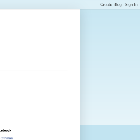
cebook
i Othman