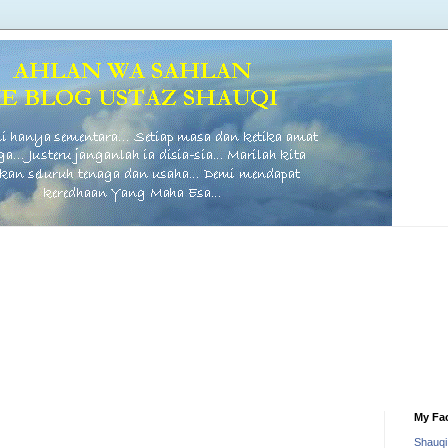
My Fa
Shauq