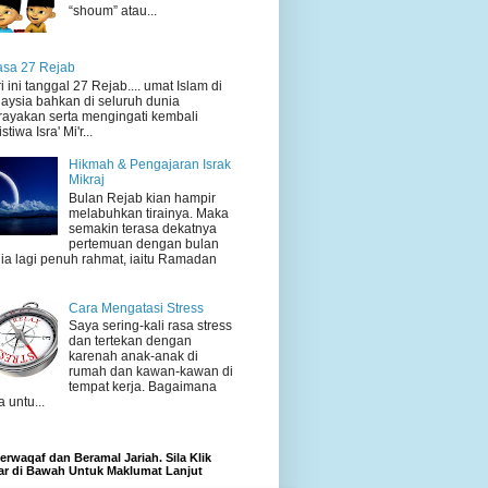
“shoum” atau...
sa 27 Rejab
i ini tanggal 27 Rejab.... umat Islam di
aysia bahkan di seluruh dunia
ayakan serta mengingati kembali
stiwa Isra' Mi'r...
Hikmah & Pengajaran Israk
Mikraj
Bulan Rejab kian hampir
melabuhkan tirainya. Maka
semakin terasa dekatnya
pertemuan dengan bulan
ia lagi penuh rahmat, iaitu Ramadan
Cara Mengatasi Stress
Saya sering-kali rasa stress
dan tertekan dengan
karenah anak-anak di
rumah dan kawan-kawan di
tempat kerja. Bagaimana
a untu...
rwaqaf dan Beramal Jariah. Sila Klik
r di Bawah Untuk Maklumat Lanjut