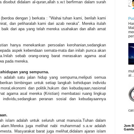
 disebut didalam al-quran,allah s.w.t berfirman dalam surah
(berdoa dengan ) berkata : "Wahai tuhan kami, berilah kami
Pua
irat, dan peliharalah kami dari azab neraka". Mereka itulah
Har
Mal
baik dari apa yang telah mereka usahakan dan allah amat
mer
peri
stian hanya menekankan persoalan kerohanian,sedangkan
kepada aspek kebendaan semata-mata dan inilah punca akan
ia.Inilah sebab orang-orang barat merasakan agama asal
iwa pada mereka.
mul
 kehidupan yang sempurna.
al...
lam adalah satu jalan hidup yang sempurna,meliputi semua
erikan bimbingan untuk setiap langkah kehidupan individu
moral,ekonomi dan politik,hukum dan kebudayaan,nasional
ihat agama asal mereka (Kristian) membatasi ruang lingkup
individu,sedangkan peranan sosial dan kebudayaannya
car
aan.
alah islam adalah untuk seluruh umat manusia.Tuhan dalam
h alam.Mereka juga melihat nabi muhammad s.a.w adalah
Jom Be
Gamba
emesta. Masyarakat barat juga melihat,didalam ajaran islam