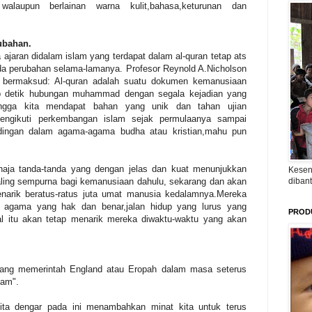
laupun berlainan warna kulit,bahasa,keturunan dan
rubahan.
a ajaran didalam islam yang terdapat dalam al-quran tetap ats
da perubahan selama-lamanya. Profesor Reynold A.Nicholson
 bermaksud: Al-quran adalah suatu dokumen kemanusiaan
ap detik hubungan muhammad dengan segala kejadian yang
ingga kita mendapat bahan yang unik dan tahan ujian
mengikuti perkembangan islam sejak permulaanya sampai
dingan dalam agama-agama budha atau kristian,mahu pun
haja tanda-tanda yang dengan jelas dan kuat menunjukkan
Kesen
ling sempurna bagi kemanusiaan dahulu, sekarang dan akan
diban
menarik beratus-ratus juta umat manusia kedalamnya.Mereka
 agama yang hak dan benar,jalan hidup yang lurus yang
PROD
al itu akan tetap menarik mereka diwaktu-waktu yang akan
ang memerintah England atau Eropah dalam masa seterus
lam".
ta dengar pada ini menambahkan minat kita untuk terus