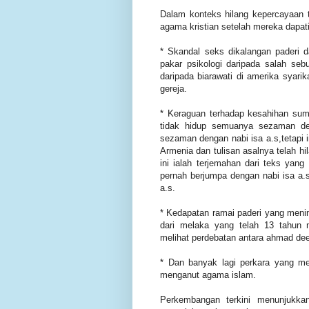
Dalam konteks hilang kepercayaan t
agama kristian setelah mereka dapati
* Skandal seks dikalangan paderi d
pakar psikologi daripada salah seb
daripada biarawati di amerika syarik
gereja.
* Keraguan terhadap kesahihan sumber
tidak hidup semuanya sezaman de
sezaman dengan nabi isa a.s,tetapi inji
Armenia dan tulisan asalnya telah hi
ini ialah terjemahan dari teks yang 
pernah berjumpa dengan nabi isa a.
a.s.
* Kedapatan ramai paderi yang menin
dari melaka yang telah 13 tahun m
melihat perdebatan antara ahmad dee
* Dan banyak lagi perkara yang 
menganut agama islam.
Perkembangan terkini menunjukkan