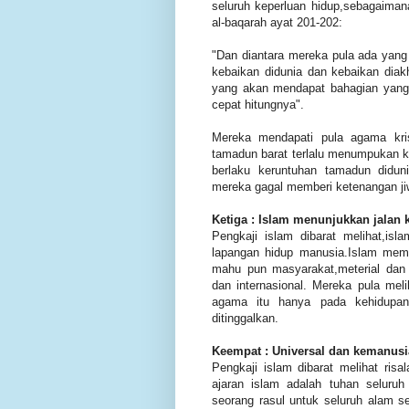
seluruh keperluan hidup,sebagaimana
al-baqarah ayat 201-202:
"Dan diantara mereka pula ada yang 
kebaikan didunia dan kebaikan diakh
yang akan mendapat bahagian yang 
cepat hitungnya".
Mereka mendapati pula agama kri
tamadun barat terlalu menumpukan 
berlaku keruntuhan tamadun didun
mereka gagal memberi ketenangan j
Ketiga : Islam menunjukkan jalan
Pengkaji islam dibarat melihat,is
lapangan hidup manusia.Islam memb
mahu pun masyarakat,meterial dan 
dan internasional. Mereka pula mel
agama itu hanya pada kehidupan 
ditinggalkan.
Keempat : Universal dan kemanusi
Pengkaji islam dibarat melihat ris
ajaran islam adalah tuhan seluru
seorang rasul untuk seluruh alam s