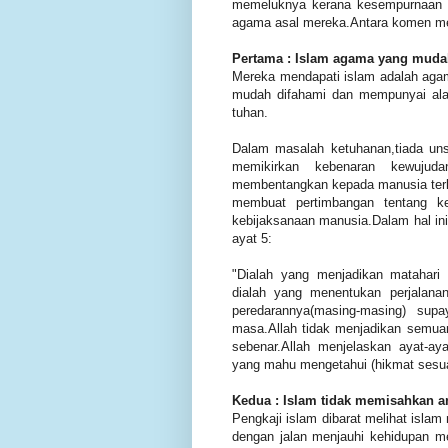
memeluknya kerana kesempurnaan y
agama asal mereka.Antara komen mer
Pertama : Islam agama yang mudah
Mereka mendapati islam adalah agam
mudah difahami dan mempunyai ala
tuhan.
Dalam masalah ketuhanan,tiada un
memikirkan kebenaran kewujud
membentangkan kepada manusia terleb
membuat pertimbangan tentang ke
kebijaksanaan manusia.Dalam hal ini 
ayat 5:
"Dialah yang menjadikan matahari b
dialah yang menentukan perjalanan 
peredarannya(masing-masing) su
masa.Allah tidak menjadikan semua
sebenar.Allah menjelaskan ayat-ay
yang mahu mengetahui (hikmat sesua
Kedua : Islam tidak memisahkan an
Pengkaji islam dibarat melihat isla
dengan jalan menjauhi kehidupan me