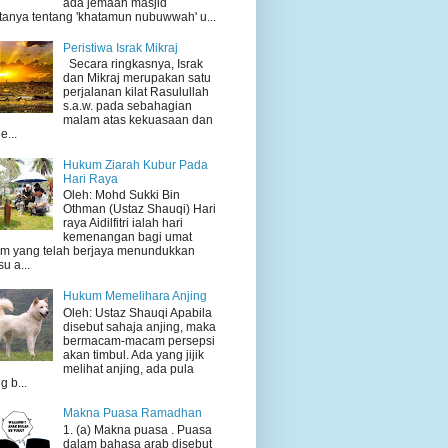
ada jemaah masjid
tanya tentang 'khatamun nubuwwah' u...
Peristiwa Israk Mikraj
Secara ringkasnya, Israk
dan Mikraj merupakan satu
perjalanan kilat Rasulullah
s.a.w. pada sebahagian
malam atas kekuasaan dan
e...
Hukum Ziarah Kubur Pada
Hari Raya
Oleh: Mohd Sukki Bin
Othman (Ustaz Shauqi) Hari
raya Aidilfitri ialah hari
kemenangan bagi umat
am yang telah berjaya menundukkan
su a...
Hukum Memelihara Anjing
Oleh: Ustaz Shauqi Apabila
disebut sahaja anjing, maka
bermacam-macam persepsi
akan timbul. Ada yang jijik
melihat anjing, ada pula
g b...
Makna Puasa Ramadhan
1. (a) Makna puasa . Puasa
dalam bahasa arab disebut