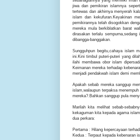
sebahagiannya yang memiliki iman
jiwa dan pemikiran islamnya sepert
tertewas dan akhirnya menyerah kal
islam dan kekufuran.Keyakinan me
pemikirannya telah disogokkan dengan
mereka mula berkiblatkan barat w
dirasakan terlalu sempurna,sedang 
dibangga-banggakan.
Sungguhpun begitu,cahaya islam m
ini.Kini timbul puteri-puteri yang d
ilahi membawa obor islam dipersad
Keimanan mereka terhadap kebenara
menjadi pendakwah islam demi memb
Apakah sebab mereka sanggup men
islam,walaupun terpaksa menempuh r
mereka?.Bahkan sanggup pula menyam
Marilah kita melihat sebab-sebab
kekaguman kita kepada agama islam y
dua perkara:
Pertama : Hilang kepercayaan terha
Kedua : Terpaut kepada kebenaran i