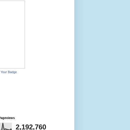
 Your Badge
Pageviews
2,192,760