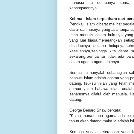
manusia itu semuanya sama, wa
kebangsaannya.
Kelima : Islam terpelihara dari pe
Pengkaji islam dibarat melihat segal
dasar dan nasnya yang asal tanpa a
telah menulis dalam bukunya yang
yang luar biasa,menerangkan seti
dihadapinya selama hidupnya,seh
keasliannya,sehingga kita dapat 
sekarang.Semua itu tidak ada ban
dalam agama-agama lainnya.
Semua itu hanyalah sebahagian sa
bahawa islam adalah agama yang pa
datang. Isu-isu inilah yang telah 
semua yakin bahawa islam adalah
seharusnya dilalui oleh manusia. H
datang.
George Benard Shaw berkata:
"Kalau mana-mana agama ada pelu
tahun akan datang maka ia adalah is
Semoga segala keterangan yang ki