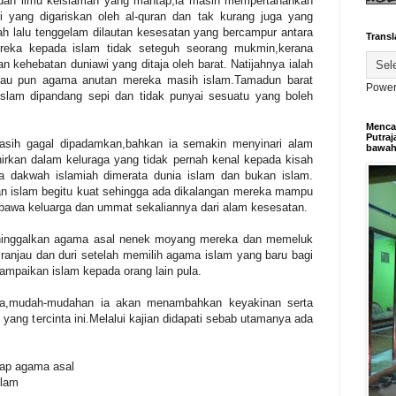
 dan ilmu keislaman yang mantap,ia masih mempertahankan
i yang digariskan oleh al-quran dan tak kurang juga yang
ah lalu tenggelam dilautan kesesatan yang bercampur antara
Transl
reka kepada islam tidak seteguh seorang mukmin,kerana
 kehebatan duniawi yang ditaja oleh barat. Natijahnya ialah
alau pun agama anutan mereka masih islam.Tamadun barat
Power
islam dipandang sepi dan tidak punyai sesuatu yang boleh
Mencar
Putraj
asih gagal dipadamkan,bahkan ia semakin menyinari alam
bawa
ilahirkan dalam keluraga yang tidak pernah kenal kepada kisah
a dakwah islamiah dimerata dunia islam dan bukan islam.
n islam begitu kuat sehingga ada dikalangan mereka mampu
awa keluarga dan ummat sekaliannya dari alam kesesatan.
inggalkan agama asal nenek moyang mereka dan memeluk
anjau dan duri setelah memilih agama islam yang baru bagi
paikan islam kepada orang lain pula.
nya,mudah-mudahan ia akan menambahkan keyakinan serta
ang tercinta ini.Melalui kajian didapati sebab utamanya ada
dap agama asal
slam