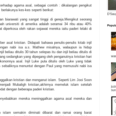
erhadap agama asal, sebagai contoh : dikalangan pengikut
 berlakunya kes-kes seperti berikut:
D'Sau
an biarawati yang sangat tinggi di gereja.Mengikut seorang
uah universiti di amerika adalah seramai 34 ribu atau 40%
Popul
at diperkosa oleh rakan sejawat mereka iaitu paderi lelaki di
 asal kristian. Didapati bahawa penulis-penulis kitab injil
ngan nabi isa a.s. Mathew misalnya, walaupun ia hidup
l beliau ditulis 30 tahun selepas itu dan injil beliau ditulis di
wan
lang sedangkan yang dipegang oleh penganutnya kristian hari
kononnya asal. Injil Luke pula ditulis oleh Luke yang tidak
s sebaliknya menuntut dengan Paul yang memusuhi nabi isa
ggalkan kristian dan menganut islam. Seperti Lim Jooi Soon
enjadi Mubaligh kristian,akhirnya memeluk islam setelah
juz
dat dengan beberapa paderi kristian.
sur
menyebabkan mereka meninggalkan agama asal mereka dan
 islam semakin diminati dibarat dan ramai orang barat