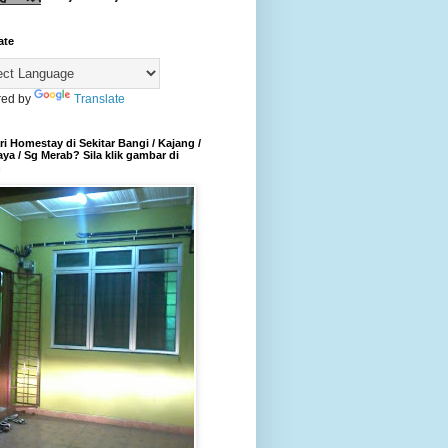
ate
ed by
Translate
i Homestay di Sekitar Bangi / Kajang /
aya / Sg Merab? Sila klik gambar di
h