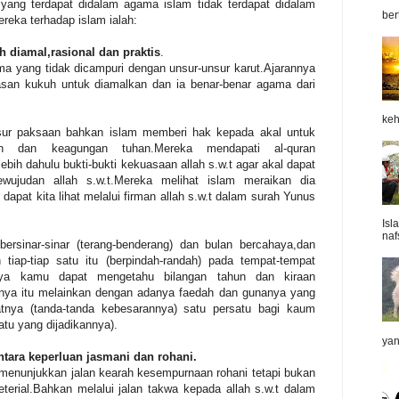
ang terdapat didalam agama islam tidak terdapat didalam
ber
eka terhadap islam ialah:
 diamal,rasional dan praktis
.
a yang tidak dicampuri dengan unsur-unsur karut.Ajarannya
san kukuh untuk diamalkan dan ia benar-benar agama dari
keh
sur paksaan bahkan islam memberi hak kepada akal untuk
an dan keagungan tuhan.Mereka mendapati al-quran
ih dahulu bukti-bukti kekuasaan allah s.w.t agar akal dapat
wujudan allah s.w.t.Mereka melihat islam meraikan dia
dapat kita lihat melalui firman allah s.w.t dalam surah Yunus
Isl
naf
ersinar-sinar (terang-benderang) dan bulan bercahaya,dan
tiap-tiap satu itu (berpindah-randah) pada tempat-tempat
paya kamu dapat mengetahu bilangan tahun dan kiraan
nya itu melainkan dengan adanya faedah dan gunanya yang
atnya (tanda-tanda kebesarannya) satu persatu bagi kaum
tu yang dijadikannya).
yan
tara keperluan jasmani dan rohani.
m menunjukkan jalan kearah kesempurnaan rohani tetapi bukan
terial.Bahkan melalui jalan takwa kepada allah s.w.t dalam