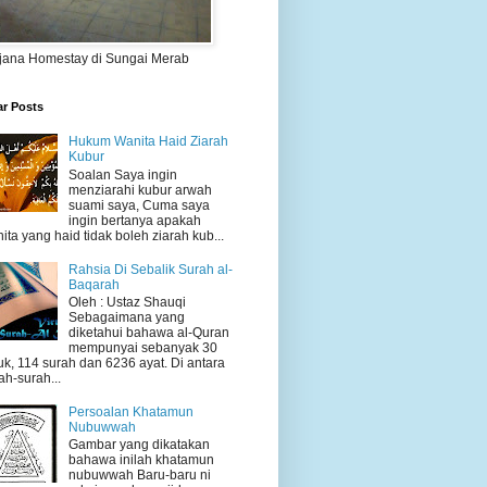
jana Homestay di Sungai Merab
ar Posts
Hukum Wanita Haid Ziarah
Kubur
Soalan Saya ingin
menziarahi kubur arwah
suami saya, Cuma saya
ingin bertanya apakah
ita yang haid tidak boleh ziarah kub...
Rahsia Di Sebalik Surah al-
Baqarah
Oleh : Ustaz Shauqi
Sebagaimana yang
diketahui bahawa al-Quran
mempunyai sebanyak 30
uk, 114 surah dan 6236 ayat. Di antara
ah-surah...
Persoalan Khatamun
Nubuwwah
Gambar yang dikatakan
bahawa inilah khatamun
nubuwwah Baru-baru ni