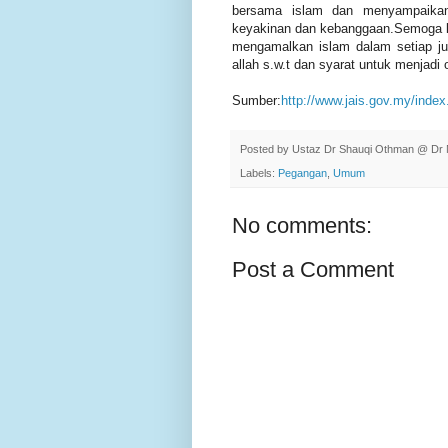
bersama islam dan menyampaikan
keyakinan dan kebanggaan.Semoga ke
mengamalkan islam dalam setiap juz
allah s.w.t dan syarat untuk menjad
Sumber:
http://www.jais.gov.my/ind
Posted by
Ustaz Dr Shauqi Othman @ Dr 
Labels:
Pegangan
,
Umum
No comments:
Post a Comment