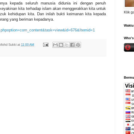
nya kepada seluruh manusia didunia ini dengan penuh
yakinan kita terhadap islam akan menggerakkan kita untuk
Klik 
uk kehidupan kita. Dan inilah bukti keimanan kita kepada
i orang yang beriman kepadanya.
Waktu 
ex.phpoption=com_content&task=view&id=676&Itemid=1
Who's 
Mohd Sukki
at
11:00 AM
Bermul