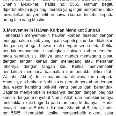
Shahih al-Bukhari, hadis no: 5565 Namun begitu
diperbolehkan juga bagi mereka yang ingin berkorban untuk
mewakilkan penyembelihan haiwan korban tersebut kepada
orang lain yang Muslim.
8. Menyembelih Haiwan Korban Mengikut Sunnah
Hendaklah menyembelih haiwan korban tersebut dengan
menggunakan objek yang tajam seperti pisau dan dilakukan
dengan cepat agar haiwan mati dengan serta-merta. Ketika
hendak menyembelih baringkan haiwan korban tersebut
pada sebelah sisi kirinya agar mudah memegang pisau
dengan tangan kanan dan memegang atau menahan
lehernya dengan tangan kiri.. Ketika mehyembelih
hendaklah membaca basmallah dan bertakbir (Bismillahi
Wallahu Akbar). Ini sebagaimana diriwayatkan daripada
Anas r.a, dia berkata: Nabi s.a.w. pernah berkorban dengan
dua eekor kambing biri-biri yang bagus dan bertanduk.
Baginda menyembelih keduanya dengan tangan baginda
sendiri dengan menyebut Nama Allah dan bertakbir seraya
meletakkan kaki baginda pada lambung keduanya. - Hadis
riwayat Imam al-Bukhari di dalam Shahih al-Bukhari, hadis
no: 5565. Hendaklah ketika menyembelih dikerat salur