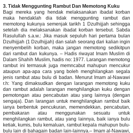
3. Tidak Menggunting Rambut Dan Memotong Kuku
Bagi mereka yang hendak melaksanakan ibadat korban
maka hendaklah dia tidak menggunting rambut dan
memotong kukunya semenjak tarikh 1 Dzulhijjah sehingga
setelah dia melaksanakan ibadat korban tersebut. Sabda
Rasulullah s.a.w.: Jika masuk sepuluh hari pertama bulan
Dzulhijjah (1 Dzulhijjah) dan salah seorang dari kalian ingin
menyembelih korban, maka jangan memotong sedikitpun
dari rambut dan kukunya. – Hadis riwayat Imam Muslim di
Dalam Shahih Muslim, hadis no: 1977. Larangan memotong
rambut ini termasuk juga memncabut mahupun mencukur
ataupun apa-apa cara yang boleh menghilangkan segala
jenis rambut atau bulu di badan. Menurut Imam al-Nawawi
r.h: Yang dimaksudkan dengan larangan memotong kuku
dan rambut adalah larangan menghilangkan kuku dengan
pemotongan atau pencabutan atau yang lainnya (dengan
sengaja). Dan larangan untuk menghilangkan rambut baik
ianya berbentuk pencukuran, memendekkan, pencabutan,
pembakaran atau menggunakan sesuatu untuk
menghilangkan rambut, atau yang lainnya, baik ianya bulu
ketiak, kumis, bulu kemaluan, rambut kepala mahupun bulu-
bulu lain di bahagain badan lain-lainnya.– Imam al-Nawawi,