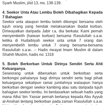
Syarh Muslim, jilid 13, ms. 138-139.
4. Seekor Unta Atau Lembu Boleh Dibahagikan Kepada
7 Bahagian
Seekor unta ataupun lembu boleh dikongsi bersama oleh
tujuh orang yang hendak melaksanakan ibadat korban.
Diriwayatkan daripada Jabir r.a, dia berkata: Kami pernah
menyembelih (haiwan korban) bersama Rasulullah s.a.w.
ketika di Hudaibiyah seekor unta untuk 7 orang dan
menyembelih lembu untuk 7 orang bersama-bersama
Rasulullah s.a.w.. – Hadis riwayat Imam Muslim di dalam
Shahih Muslim, hadis no: 1318
5. Boleh Berkorban Untuk Dirinya Sendiri Serta Ahli
Keluarganya.
Seseorang untuk dibenarkan untuk berkorban serta
berkongsi pahalanya bagi dirinya sendiri serta bagi pihak
keluarganya sekalipun ramai jumlahnya walaupun hanya
berkorban dengan seekor kambing atau satu daripada tujuh
bahagian seekor lembu. Ini berdasarkan sebuah hadis yang
mana Atha’ bin Yassar pernah bertanya kepada Abu Ayyub
al-Anshari tentang berkorban pada zaman Rasulullah s.a.w.