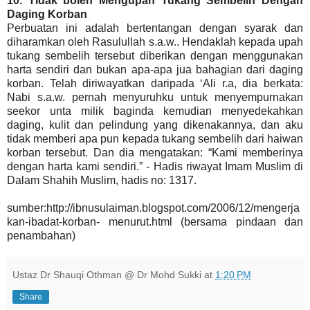
10. Tidak boleh Mengupah Tukang Sembelih Dengan
Daging Korban
Perbuatan ini adalah bertentangan dengan syarak dan
diharamkan oleh Rasulullah s.a.w.. Hendaklah kepada upah
tukang sembelih tersebut diberikan dengan menggunakan
harta sendiri dan bukan apa-apa jua bahagian dari daging
korban. Telah diriwayatkan daripada ‘Ali r.a, dia berkata:
Nabi s.a.w. pernah menyuruhku untuk menyempurnakan
seekor unta milik baginda kemudian menyedekahkan
daging, kulit dan pelindung yang dikenakannya, dan aku
tidak memberi apa pun kepada tukang sembelih dari haiwan
korban tersebut. Dan dia mengatakan: “Kami memberinya
dengan harta kami sendiri.” - Hadis riwayat Imam Muslim di
Dalam Shahih Muslim, hadis no: 1317.
sumber:http://ibnusulaiman.blogspot.com/2006/12/mengerja
kan-ibadat-korban- menurut.html (bersama pindaan dan
penambahan)
Ustaz Dr Shauqi Othman @ Dr Mohd Sukki
at
1:20 PM
Share