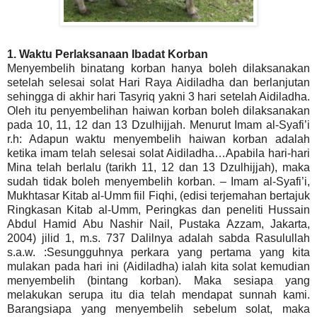
1. Waktu Perlaksanaan Ibadat Korban
Menyembelih binatang korban hanya boleh dilaksanakan
setelah selesai solat Hari Raya Aidiladha dan berlanjutan
sehingga di akhir hari Tasyriq yakni 3 hari setelah Aidiladha.
Oleh itu penyembelihan haiwan korban boleh dilaksanakan
pada 10, 11, 12 dan 13 Dzulhijjah. Menurut Imam al-Syafi’i
r.h: Adapun waktu menyembelih haiwan korban adalah
ketika imam telah selesai solat Aidiladha…Apabila hari-hari
Mina telah berlalu (tarikh 11, 12 dan 13 Dzulhijjah), maka
sudah tidak boleh menyembelih korban. – Imam al-Syafi’i,
Mukhtasar Kitab al-Umm fiil Fiqhi, (edisi terjemahan bertajuk
Ringkasan Kitab al-Umm, Peringkas dan peneliti Hussain
Abdul Hamid Abu Nashir Nail, Pustaka Azzam, Jakarta,
2004) jilid 1, m.s. 737 Dalilnya adalah sabda Rasulullah
s.a.w. :Sesungguhnya perkara yang pertama yang kita
mulakan pada hari ini (Aidiladha) ialah kita solat kemudian
menyembelih (bintang korban). Maka sesiapa yang
melakukan serupa itu dia telah mendapat sunnah kami.
Barangsiapa yang menyembelih sebelum solat, maka