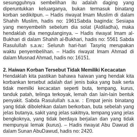
sesungguhnya sembelihan itu adalah daging yang
diperuntukkan keluarganya, bukan termasuk binatang
korban sedikitpun. – Hadis riwayat Imam Muslim di dalam
Shahih Muslim, hadis no: 1961Sabda baginda: Sesiapa
yang menyembelih sebelum dia solat (Aidiladha), maka
hendaklah dia mengulanginya. – Hadis riwayat Imam al-
Bukhari di dalam Shahih al-Bukhari, hadis no: 5561 Sabda
Rasulullah s.a.w.: Seluruh hari-hari Tasyriq merupakan
waktu penyembelihan. – Hadis riwayat Imam Ahmad di
dalam Musnad Ahmad, hadis no: 16151.
2. Haiwan Korban Tersebut Tidak Memiliki Kecacatan
Hendaklah kita pastikan bahawa haiwan yang hendak kita
korbankan tersebut adalah dari jenis baka yang baik serta
tidak memilki kecacatan seperti buta, tempang, kurus,
tanduk patah, telinga terkoyak, lemah dan lain-lain bentuk
penyakit. Sabda Rasulullah s.a.w. : Empat jenis binatang
yang tidak dibolehkan dalam berkorban, buta sebelah yang
jelas butanya, sakit yang jelas sakitnya, tempang yang jelas
bengkoknya, yang tidak berdaya berjalan dan yang tidak
mempunyai lemak (kurus). – Hadis riwayat Abu Dawud di
dalam Sunan AbuDawud, hadis no: 2420.