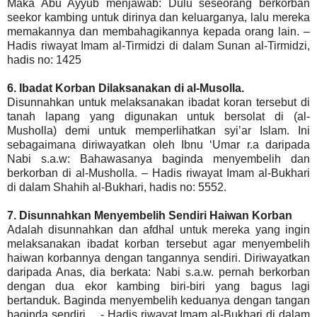
Maka Abu Ayyub menjawab: Dulu seseorang berkorban
seekor kambing untuk dirinya dan keluarganya, lalu mereka
memakannya dan membahagikannya kepada orang lain. –
Hadis riwayat Imam al-Tirmidzi di dalam Sunan al-Tirmidzi,
hadis no: 1425
6. Ibadat Korban Dilaksanakan di al-Musolla.
Disunnahkan untuk melaksanakan ibadat koran tersebut di
tanah lapang yang digunakan untuk bersolat di (al-
Musholla) demi untuk memperlihatkan syi’ar Islam. Ini
sebagaimana diriwayatkan oleh Ibnu ‘Umar r.a daripada
Nabi s.a.w: Bahawasanya baginda menyembelih dan
berkorban di al-Musholla. – Hadis riwayat Imam al-Bukhari
di dalam Shahih al-Bukhari, hadis no: 5552.
7. Disunnahkan Menyembelih Sendiri Haiwan Korban
Adalah disunnahkan dan afdhal untuk mereka yang ingin
melaksanakan ibadat korban tersebut agar menyembelih
haiwan korbannya dengan tangannya sendiri. Diriwayatkan
daripada Anas, dia berkata: Nabi s.a.w. pernah berkorban
dengan dua ekor kambing biri-biri yang bagus lagi
bertanduk. Baginda menyembelih keduanya dengan tangan
baginda sendiri… - Hadis riwayat Imam al-Bukhari di dalam