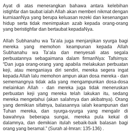
Ayat di atas menerangkan bahawa antara kelebihan
istighfar dan taubat ialah Allah akan memberi nikmat dengan
kurniaanNya yang berupa keluasan rezeki dan kesenangan
hidup serta tidak menimpakan azab kepada orang-orang
yang beristighfar dan bertaubat kepadaNya.
Allah Subhanahu wa Ta‘ala juga menjanjikan syurga bagi
mereka yang memohon keampunan kepada Allah
Subhanahu wa Ta‘ala dan menyesali atas segala
perbuatannya sebagaimana dalam firmanNya: Tafsirnya:
“Dan juga orang-orang yang apabila melakukan perbuatan
keji, atau menganiaya diri sendiri, mereka segera ingat
kepada Allah lalu memohon ampun akan dosa mereka - dan
sememangnya tidak ada yang mengampunkan dosa-dosa
melainkan Allah - dan mereka juga tidak meneruskan
perbuatan keji yang mereka telah lakukan itu, sedang
mereka mengetahui (akan salahnya dan akibatnya). Orang
yang demikian sifatnya, balasannya ialah keampunan dari
Tuhan mereka, dan syurga-syurga yang mengalir di
bawahnya beberapa sungai, mereka pula kekal di
dalamnya, dan demikian itulah sebaik-baik balasan bagi
orang yang beramal.” (Surah al-Imran: 135-136) .