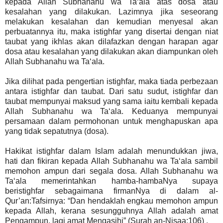
kepada Allah Subhanahu wa Ta‘ala atas dosa atau
kesalahan yang dilakukan. Lazimnya jika seseorang
melakukan kesalahan dan kemudian menyesal akan
perbuatannya itu, maka istighfar yang disertai dengan niat
taubat yang ikhlas akan dilafazkan dengan harapan agar
dosa atau kesalahan yang dilakukan akan diampunkan oleh
Allah Subhanahu wa Ta‘ala.
Jika dilihat pada pengertian i
stighfar, maka tiada perbezaan
antara istighfar dan taubat. Dari satu sudut, istighfar dan
taubat mempunyai maksud yang sama iaitu kembali kepada
Allah Subhanahu wa Ta‘ala. Keduanya mempunyai
persamaan dalam permohonan untuk menghapuskan apa
yang tidak sepatutnya (dosa).
Hakikat istighfar dalam Islam adalah menundukkan jiwa,
hati dan fikiran kepada Allah Subhanahu wa Ta‘ala sambil
memohon ampun dari segala dosa. Allah Subhanahu wa
Ta‘ala memerintahkan hamba-hambaNya supaya
beristighfar sebagaimana firmanNya di dalam al-
Qur’an:Tafsirnya: “Dan hendaklah engkau memohon ampun
kepada Allah, kerana sesungguhnya Allah adalah amat
Pengampun, lagi amat Mengasihi” (Surah an-Nisaa:106) .