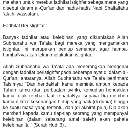
malahan untuk merebut fadhilat istighfar sebagaimana yang
disebut dalam al-Qur’an dan hadis-hadis Nabi Shallallahu
‘alaihi wassalam.
Fadhilat Beristighfar :
Banyak fadhilat atau kelebihan yang dikurniakan Allah
Subhanahu wa Ta‘ala bagi mereka yang mengamalkan
istighfar. Ini merupakan peniup semangat agar hamba-
hambaNya akan tekun melakukan istighfar.
Allah Subhanahu wa Ta‘ala ada menerangkan mengenai
dengan fadhilat beristighfar pada beberapa ayat di dalam al-
Qur’an, antaranya, Allah Subhanahu wa Ta‘ala berfirman:
Tafsirnya: “Dan hendaklah kamu meminta ampun kepada
Tuhan kamu (dari perbuatan syirik), kemudian hendaklah
kamu rujuk kembali taat kepadaNya, supaya Dia memberi
kamu nikmat kesenangan hidup yang baik (di dunia) hingga
ke suatu masa yang tertentu, dan (di akhirat pula) Dia akan
memberi kepada kamu tiap-tiap seorang yang mempunyai
kelebihan (dalam sebarang amal saleh) akan pahala
kelebihan itu.” (Surah Hud: 3) .