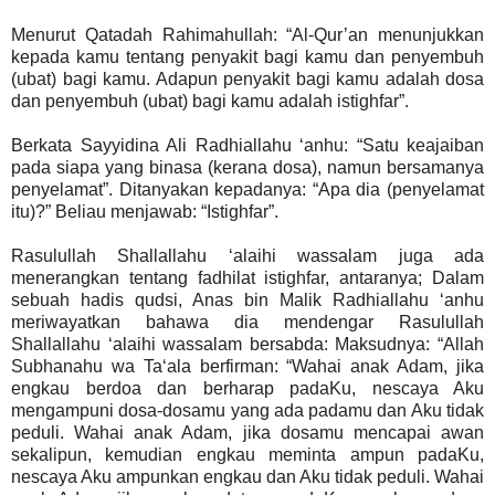
Menurut Qatadah Rahimahullah: “Al-Qur’an menunjukkan
kepada kamu tentang penyakit bagi kamu dan penyembuh
(ubat) bagi kamu. Adapun penyakit bagi kamu adalah dosa
dan penyembuh (ubat) bagi kamu adalah istighfar”.
Berkata Sayyidina Ali Radhiallahu ‘anhu: “Satu keajaiban
pada siapa yang binasa (kerana dosa), namun bersamanya
penyelamat”. Ditanyakan kepadanya: “Apa dia (penyelamat
itu)?” Beliau menjawab: “Istighfar”.
Rasulullah Shallallahu ‘alaihi wassalam juga ada
menerangkan tentang fadhilat istighfar, antaranya; Dalam
sebuah hadis qudsi, Anas bin Malik Radhiallahu ‘anhu
meriwayatkan bahawa dia mendengar Rasulullah
Shallallahu ‘alaihi wassalam bersabda: Maksudnya: “Allah
Subhanahu wa Ta‘ala berfirman: “Wahai anak Adam, jika
engkau berdoa dan berharap padaKu, nescaya Aku
mengampuni dosa-dosamu yang ada padamu dan Aku tidak
peduli. Wahai anak Adam, jika dosamu mencapai awan
sekalipun, kemudian engkau meminta ampun padaKu,
nescaya Aku ampunkan engkau dan Aku tidak peduli. Wahai