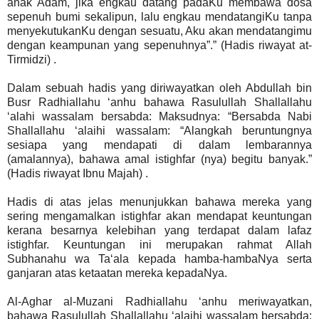
anak Adam, jika engkau datang padaKu membawa dosa
sepenuh bumi sekalipun, lalu engkau mendatangiKu tanpa
menyekutukanKu dengan sesuatu, Aku akan mendatangimu
dengan keampunan yang sepenuhnya”.” (Hadis riwayat at-
Tirmidzi) .
Dalam sebuah hadis yang diriwayatkan oleh Abdullah bin
Busr Radhiallahu ‘anhu bahawa Rasulullah Shallallahu
‘alahi wassalam bersabda: Maksudnya: “Bersabda Nabi
Shallallahu ‘alaihi wassalam: “Alangkah beruntungnya
sesiapa yang mendapati di dalam lembarannya
(amalannya), bahawa amal istighfar (nya) begitu banyak.”
(Hadis riwayat Ibnu Majah) .
Hadis di atas jelas menunjukkan bahawa mereka yang
sering mengamalkan istighfar akan mendapat keuntungan
kerana besarnya kelebihan yang terdapat dalam lafaz
istighfar. Keuntungan ini merupakan rahmat Allah
Subhanahu wa Ta‘ala kepada hamba-hambaNya serta
ganjaran atas ketaatan mereka kepadaNya.
Al-Aghar al-Muzani Radhiallahu ‘anhu meriwayatkan,
bahawa Rasulullah Shallallahu ‘alaihi wassalam bersabda: