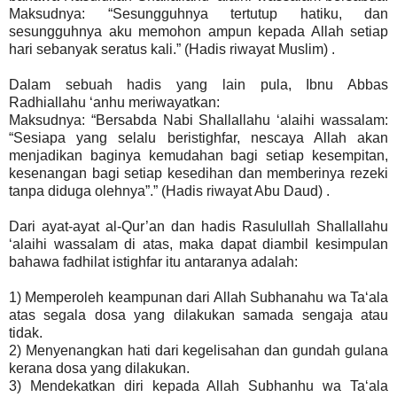
Maksudnya: “Sesungguhnya tertutup hatiku, dan
sesungguhnya aku memohon ampun kepada Allah setiap
hari sebanyak seratus kali.” (Hadis riwayat Muslim) .
Dalam sebuah hadis yang lain pula, Ibnu Abbas
Radhiallahu ‘anhu meriwayatkan:
Maksudnya: “Bersabda Nabi Shallallahu ‘alaihi wassalam:
“Sesiapa yang selalu beristighfar, nescaya Allah akan
menjadikan baginya kemudahan bagi setiap kesempitan,
kesenangan bagi setiap kesedihan dan memberinya rezeki
tanpa diduga olehnya”.” (Hadis riwayat Abu Daud) .
Dari ayat-ayat al-Qur’an dan hadis Rasulullah Shallallahu
‘alaihi wassalam di atas, maka dapat diambil kesimpulan
bahawa fadhilat istighfar itu antaranya adalah:
1) Memperoleh keampunan dari Allah Subhanahu wa Ta‘ala
atas segala dosa yang dilakukan samada sengaja atau
tidak.
2) Menyenangkan hati dari kegelisahan dan gundah gulana
kerana dosa yang dilakukan.
3) Mendekatkan diri kepada Allah Subhanhu wa Ta‘ala