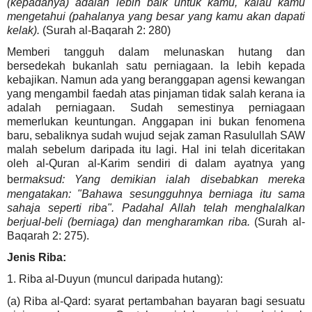
(kepadanya) adalah lebih baik untuk kamu, kalau kamu
mengetahui (pahalanya yang besar yang kamu akan dapati
kelak).
(Surah al-Baqarah 2: 280)
Memberi tangguh dalam melunaskan hutang dan
bersedekah bukanlah satu perniagaan. Ia lebih kepada
kebajikan. Namun ada yang beranggapan agensi kewangan
yang mengambil faedah atas pinjaman tidak salah kerana ia
adalah perniagaan. Sudah semestinya perniagaan
memerlukan keuntungan. Anggapan ini bukan fenomena
baru, sebaliknya sudah wujud sejak zaman Rasulullah SAW
malah sebelum daripada itu lagi. Hal ini telah diceritakan
oleh al-Quran al-Karim sendiri di dalam ayatnya yang
ber
maksud: Yang demikian ialah disebabkan mereka
mengatakan: "Bahawa sesungguhnya berniaga itu sama
sahaja seperti riba". Padahal Allah telah menghalalkan
berjual-beli (berniaga) dan mengharamkan riba.
(Surah al-
Baqarah 2: 275).
Jenis Riba:
1. Riba al-Duyun (muncul daripada hutang):
(a) Riba al-Qard: syarat pertambahan bayaran bagi sesuatu