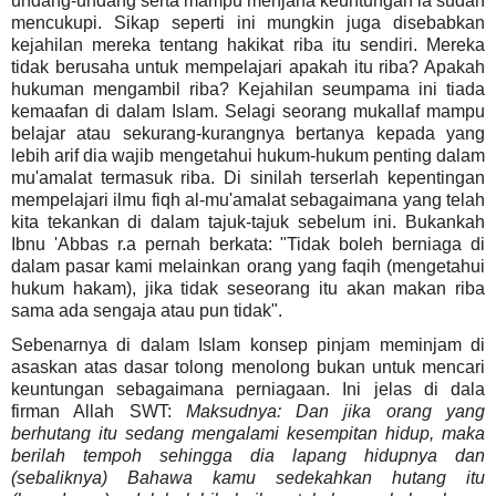
undang-undang serta mampu menjana keuntungan ia sudah
mencukupi. Sikap seperti ini mungkin juga disebabkan
kejahilan mereka tentang hakikat riba itu sendiri. Mereka
tidak berusaha untuk mempelajari apakah itu riba? Apakah
hukuman mengambil riba? Kejahilan seumpama ini tiada
kemaafan di dalam Islam. Selagi seorang mukallaf mampu
belajar atau sekurang-kurangnya bertanya kepada yang
lebih arif dia wajib mengetahui hukum-hukum penting dalam
mu'amalat termasuk riba. Di sinilah terserlah kepentingan
mempelajari ilmu fiqh al-mu'amalat sebagaimana yang telah
kita tekankan di dalam tajuk-tajuk sebelum ini. Bukankah
Ibnu 'Abbas r.a pernah berkata: "Tidak boleh berniaga di
dalam pasar kami melainkan orang yang faqih (mengetahui
hukum hakam), jika tidak seseorang itu akan makan riba
sama ada sengaja atau pun tidak".
Sebenarnya di dalam Islam konsep pinjam meminjam di
asaskan atas dasar tolong menolong bukan untuk mencari
keuntungan sebagaimana perniagaan. Ini jelas di dala
firman Allah SWT:
Maksudnya: Dan jika orang yang
berhutang itu sedang mengalami kesempitan hidup, maka
berilah tempoh sehingga dia lapang hidupnya dan
(sebaliknya) Bahawa kamu sedekahkan hutang itu