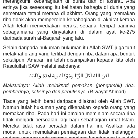
merangkumi
kebahagiaan di dunia dan di akhirat. Apa
ertinya jika seseorang itu kelihatan bahagia di dunia yang
sementara tetapi merana di akhirat. Orang yang memakan
riba tidak akan memperoleh kebahagiaan di akhirat kerana
Allah telah menyediakan neraka sebagai tempat baginya
sebagaimana yang dinyatakan di dalam ayat ke-275
daripada surah al-Baqarah yang lalu.
Selain daripada hukuman-hukuman itu Allah SWT juga turut
melaknat orang yang terlibat dengan riba dalam apa bentuk
sekalipun. Amaran ini telah disampaikan kepada kita oleh
Rasulullah SAW melalui sabdanya:
لَعَنَ اللهُ آكِلَ الرِّبَا وَمُوْكِلَهُ وَشَاهِدَهُ وَكَاتِبَهُ
Maksudnya: Allah melaknati pemakan (pengambil) riba,
pemberinya, saksinya dan penulisnya.
(Riwayat Ahmad
)
Tiada yang lebih berat daripada dilaknat oleh Allah SWT.
Namun itulah hukuman yang dikenakan kepada orang yang
memakan riba. Pada hari ini amalan meminjam secara riba
tidak menjadi persoalan lagi bagi sebahagian umat Islam.
Mereka tidak rasa bersalah dalam hal ini. Asalkan ada
modal untuk memulakan perniagaan dan tidak melanggar