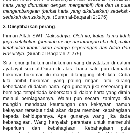
harta yang diuruskan dengan mengambil) riba dan ia pula
mengembangkan (berkat harta yang dikeluarkan) sedekah-
sedekah dan zakatnya.
(Surah al-Baqarah 2: 276)
3. Diisytiharkan perang.
Firman Allah SWT:
Maksudnya: Oleh itu, kalau kamu tidak
juga melakukan (perintah mengenai larangan riba itu), maka
ketahuilah kamu: akan adanya peperangan dari Allah dan
RasulNya.
(Surah al-Baqarah 2: 279)
Sila renungi hukuman-hukuman yang dinyatakan di dalam
ayat-ayat suci al-Quran di atas. Tiada satu pun daripada
hukuman-hukuman itu mampu ditanggung oleh kita. Cuba
kita ambil hukuman yang paling ringan iaitu kurang
keberkatan di dalam harta. Apa gunanya jika seseorang itu
berniaga tetapi tiada keberkatan di dalam harta yang diraih
melalui perniagaannya. Walau pun secara zahirnya dia
mungkin mendapat keuntungan dan kekayaan namun
kekayaan tersebut tidak akan dapat memberi kebahagiaan
kepada kehidupannya. Apa gunanya wang jika tiada
kebahagiaan. Wang hanyalah perantara untuk memenuhi
keperluan dan kebahagiaan. Kebahagiaan pula