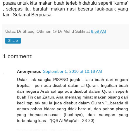
puasa untuk kita makan buah terlebih dahulu seperti 'kurma'
, selepas itu, barulah makan nasi beserta lauk-pauk yang
lain. Selamat Berpuasa!
Ustaz Dr Shauqi Othman @ Dr Mohd Sukki
at
8:59 AM
Share
1 comment:
Anonymous
September 1, 2010 at 10:18 AM
Ustaz, tak sangka PISANG jugak - iaitu buah dari negara
tropika - pon ada disebut dalam al-Quran. Ingatkan buah
dari negara Arab sahaja ada disebut dalam Quran seperti
buah Tin dan Zaitun. Ana memang minat makan pisang dari
kecil tapi tak tau ia juga disebut dalam Qu'ran “...berada di
antara pohon bidara yang tidak berduri, dan pohon pisang
yang bersusun-susun (buahnya), dan naungan yang
terbentang luas...”(QS Al-Waqi’ah : 28-30).