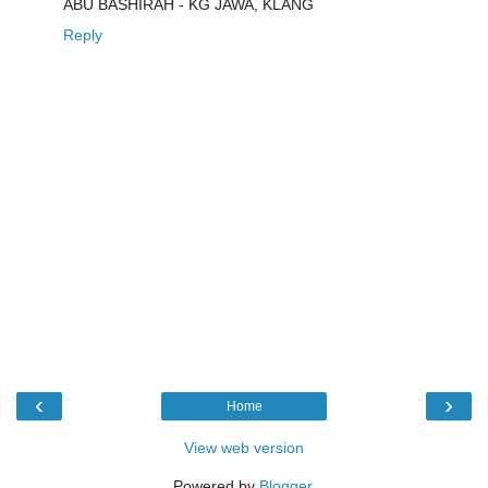
ABU BASHIRAH - KG JAWA, KLANG
Reply
‹
›
Home
View web version
Powered by
Blogger
.