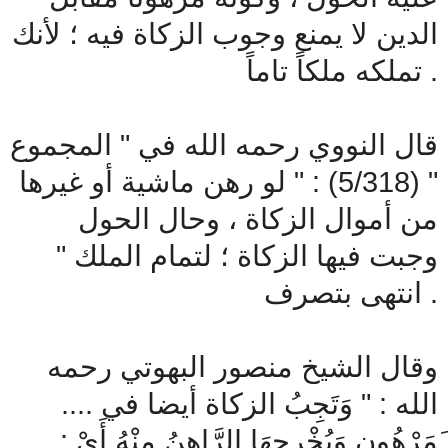
الدين لا يمنع وجوب الزكاة فيه ؛ لأنك
تملكه ملكاً تاماً .
قال النووي رحمه الله في " المجموع
" (5/318) : " لو رهن ماشية أو غيرها
من أموال الزكاة ، وحال الحول
وجبت فيها الزكاة ؛ لتمام الملك "
انتهى بتصرف .
وقال الشيخ منصور البهوتي رحمه
الله : " وَتَجِبُ الزكاة أيضا في ....
َمَرْهُون وَيُخْرِجهَا الرَّاهِنُ مِنْهُ أَيْ :