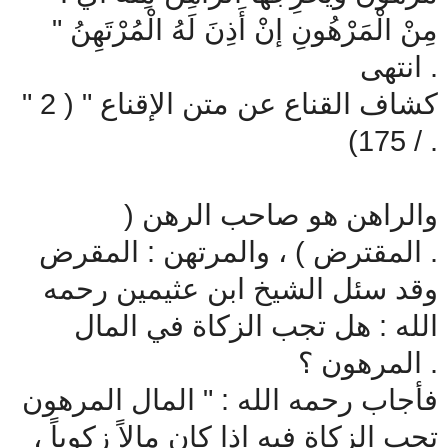
مِنْ الْمَرْهُونِ إنْ أَذِنَ لَهُ الْمُرْتَهِنُ "
انتهى .
" كشاف القناع عن متن الإقناع " ( 2
/ 175) .
والراهن هو صاحب الرهن (
المقترض ) ، والمرتهن : المقرض .
وقد سئل الشيخ ابن عثيمين رحمه
الله : هل تجب الزكاة في المال
المرهون ؟ .
فأجاب رحمه الله : " المال المرهون
تجب الزكاة فيه إذا كان مالاً زكوياً ،