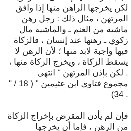
لكن يخرجها الراهن منها إذا وافق
المرتهن ، مثال ذلك : رجل رهن
ماشية من الغنم ـ والماشية مال
زكوي ـ رهنها عند إنسان ، فالزكاة
فيها واجبة لابد منها ؛ لأن الرهن لا
يسقط الزكاة ، ويخرج الزكاة منها ،
لكن بإذن المرتهن " انتهى .
" مجموع فتاوى ابن عثيمين " ( 18 /
34) .
فإن لم يأذن المقرض بإخراج الزكاة
من الرهن ، فإما أن يخرجها